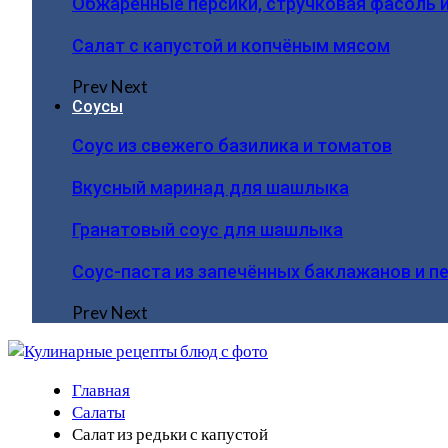
Обжаренные персики, стручковая фасоль 
Салат с капустой и копчёным мясом
Prev
Next
Соусы
Соус из свежего базилика и томатов
Вкусный маринад для шашлыка
Гранатовый соус для шашлыка
Соус-паста из запечённых баклажанов и п
Prev
Next
Главная
Салаты
Салат из редьки с капустой