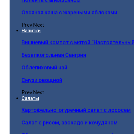
Овсяная каша с жареными яблоками
Prev
Next
Напитки
Вишневый компот с мятой “Настоятельный
Безалкогольная Сангрия
Облепиховый чай
Смузи овощной
Prev
Next
Салаты
Картофельно-огуречный салат с лососем
Салат с рисом, авокадо и кочудяном