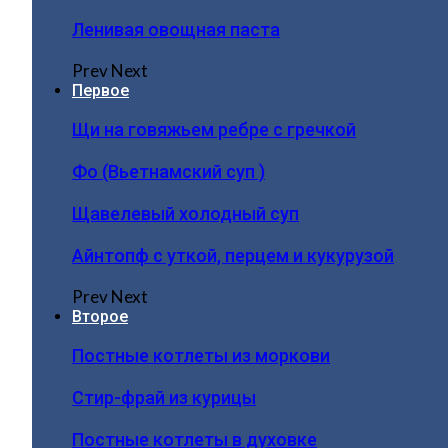
Ленивая овощная паста
Prev
Next
Первое
Щи на говяжьем ребре с гречкой
Фо (Вьетнамский суп )
Щавелевый холодный суп
Айнтопф с уткой, перцем и кукурузой
Prev
Next
Второе
Постные котлеты из моркови
Стир-фрай из курицы
Постные котлеты в духовке