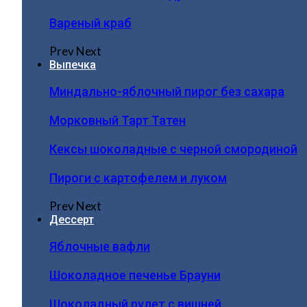
Вареный краб
Prev
Next
Выпечка
Миндально-яблочный пирог без сахара
Морковный Тарт Татен
Кексы шоколадные с черной смородиной
Пироги c картофелем и луком
Prev
Next
Дессерт
Яблочные вафли
Шоколадное печенье Брауни
Шоколадный рулет с вишней