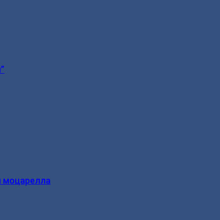
”
и моцарелла