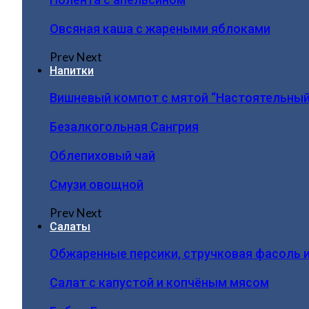
Овсяная каша с жареными яблоками
Prev
Next
Напитки
Вишневый компот с мятой “Настоятельный
Безалкогольная Сангрия
Облепиховый чай
Смузи овощной
Prev
Next
Салаты
Обжаренные персики, стручковая фасоль 
Салат с капустой и копчёным мясом