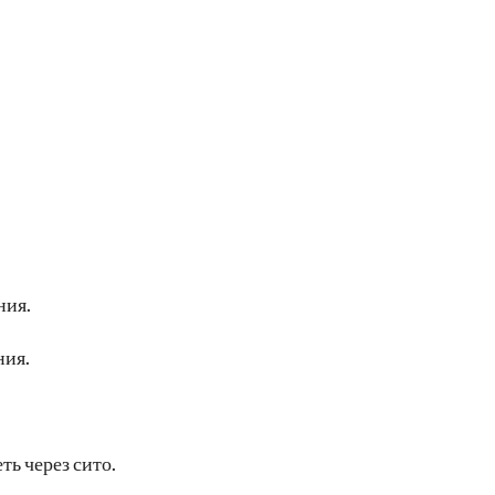
ния.
ния.
ть через сито.