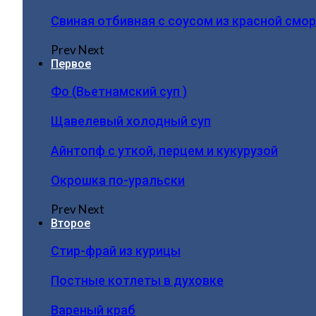
Свиная отбивная с соусом из красной смо
Prev
Next
Первое
Фо (Вьетнамский суп )
Щавелевый холодный суп
Айнтопф с уткой, перцем и кукурузой
Окрошка по-уральски
Prev
Next
Второе
Стир-фрай из курицы
Постные котлеты в духовке
Вареный краб