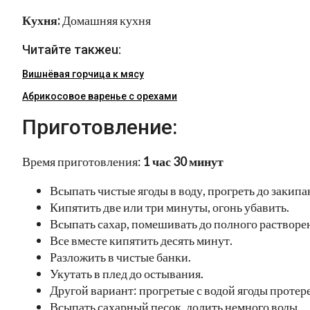
Кухня:
Домашняя кухня
Читайте такжеu:
Вишнёвая горчица к мясу
Абрикосовое варенье с орехами
Приготовление:
Время приготовления:
1 час 30 минут
Всыпать чистые ягоды в воду, прогреть до закипа
Кипятить две или три минуты, огонь убавить.
Всыпать сахар, помешивать до полного растворе
Все вместе кипятить десять минут.
Разложить в чистые банки.
Укутать в плед до остывания.
Другой вариант: прогретые с водой ягоды протере
Всыпать сахарный песок, долить немного воды.