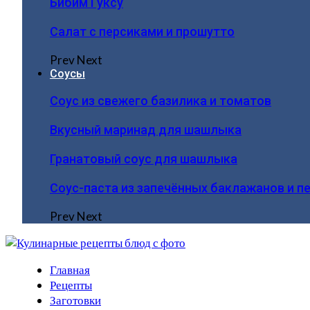
Бибим Гуксу
Салат с персиками и прошутто
Prev
Next
Соусы
Соус из свежего базилика и томатов
Вкусный маринад для шашлыка
Гранатовый соус для шашлыка
Соус-паста из запечённых баклажанов и п
Prev
Next
Главная
Рецепты
Заготовки