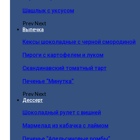
Шашлык с уксусом
Prev
Next
Выпечка
Кексы шоколадные с черной смородиной
Пироги c картофелем и луком
Скандинавский томатный тарт
Печенье “Минутка”
Prev
Next
Дессерт
Шоколадный рулет с вишней
Мармелад из кабачка с лаймом
Печенье “Апельсиновые ромбы”