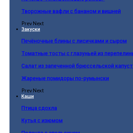
Творожные вафли с бананом и вишней
Prev
Next
Закуски
Печёночные блины с лисичками и сыром
Томатные тосты с глазуньей из перепелин
Салат из запеченной брюссельской капус
Жареные помидоры по-румынски
Prev
Next
Каши
Птица сдохла
Кутья с изюмом
Полента с апельсином