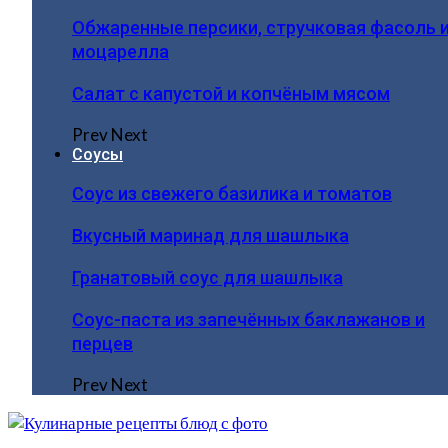
Обжаренные персики, стручковая фасоль 
моцарелла
Салат с капустой и копчёным мясом
Prev
Next
Соусы
Соус из свежего базилика и томатов
Вкусный маринад для шашлыка
Гранатовый соус для шашлыка
Соус-паста из запечённых баклажанов и
перцев
Prev
Next