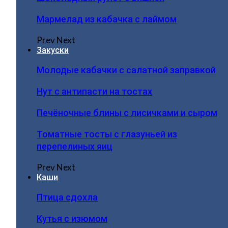
Мармелад из кабачка с лаймом
Prev
Next
Закуски
Молодые кабачки с салатной заправкой
Нут с антипасти на тостах
Печёночные блины с лисичками и сыром
Томатные тосты с глазуньей из
перепелиных яиц
Prev
Next
Каши
Птица сдохла
Кутья с изюмом