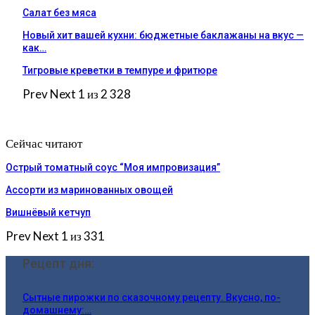
Салат без мяса
Новый хит вашей кухни: бюджетные баклажаны на вкус —
как…
Тигровые креветки в темпуре и фритюре
Prev
Next
1 из 2 328
Сейчас читают
Острый томатный соус “Моя импровизация”
Ассорти из маринованных овощей
Вишнёвый кетчуп
Prev
Next
1 из 331
Рецепт дня:
Сытные пирожки по сказочному рецепту. Вкусно, по-
домашнему:…