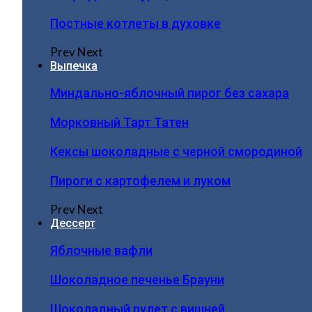
Постные котлеты в духовке
Prev
Next
Выпечка
Миндально-яблочный пирог без сахара
Морковный Тарт Татен
Кексы шоколадные с черной смородиной
Пироги c картофелем и луком
Prev
Next
Дессерт
Яблочные вафли
Шоколадное печенье Брауни
Шоколадный рулет с вишней