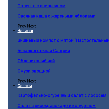
Полента с апельсином
Овсяная каша с жареными яблоками
Prev
Next
Напитки
Вишневый компот с мятой “Настоятельный
Безалкогольная Сангрия
Облепиховый чай
Смузи овощной
Prev
Next
Салаты
Картофельно-огуречный салат с лососем
Салат с рисом, авокадо и кочудяном