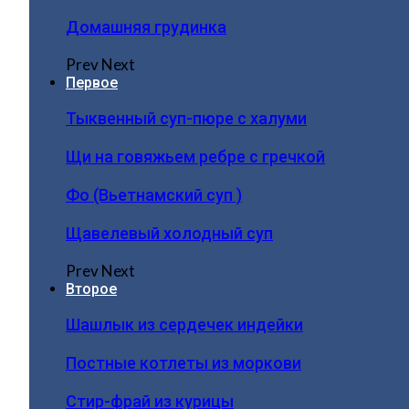
Домашняя грудинка
Prev
Next
Первое
Тыквенный суп-пюре с халуми
Щи на говяжьем ребре с гречкой
Фо (Вьетнамский суп )
Щавелевый холодный суп
Prev
Next
Второе
Шашлык из сердечек индейки
Постные котлеты из моркови
Стир-фрай из курицы