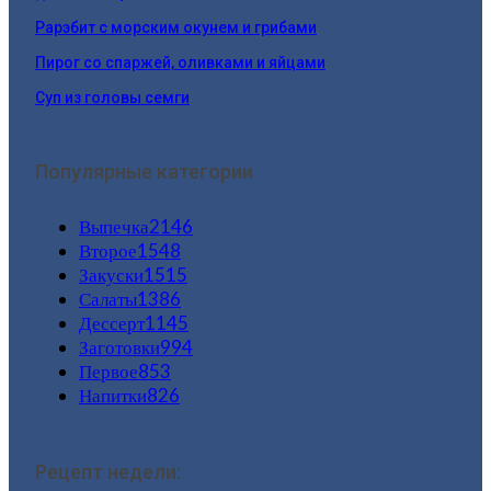
Paрэбит с морским окунем и грибами
Пирог со спаржей, оливками и яйцами
Суп из головы семги
Популярные категории
Выпечка
2146
Второе
1548
Закуски
1515
Салаты
1386
Дессерт
1145
Заготовки
994
Первое
853
Напитки
826
Рецепт недели: