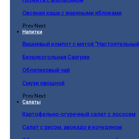
Овсяная каша с жареными яблоками
Prev
Next
Напитки
Вишневый компот с мятой “Настоятельный
Безалкогольная Сангрия
Облепиховый чай
Смузи овощной
Prev
Next
Салаты
Картофельно-огуречный салат с лососем
Салат с рисом, авокадо и кочудяном