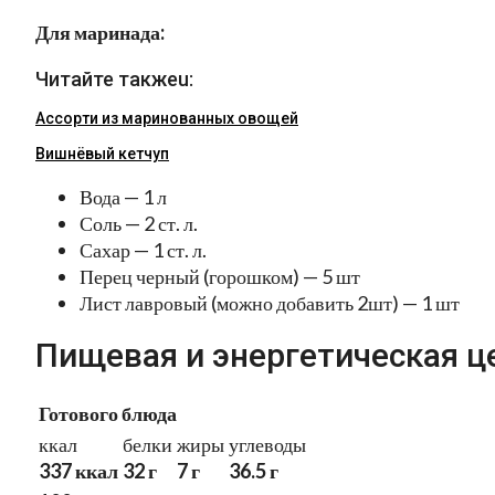
Для маринада:
Читайте такжеu:
Ассорти из маринованных овощей
Вишнёвый кетчуп
Вода — 1 л
Соль — 2 ст. л.
Сахар — 1 ст. л.
Перец черный (горошком) — 5 шт
Лист лавровый (можно добавить 2шт) — 1 шт
Пищевая и энергетическая ц
Готового блюда
ккал
белки
жиры
углеводы
337 ккал
32 г
7 г
36.5 г