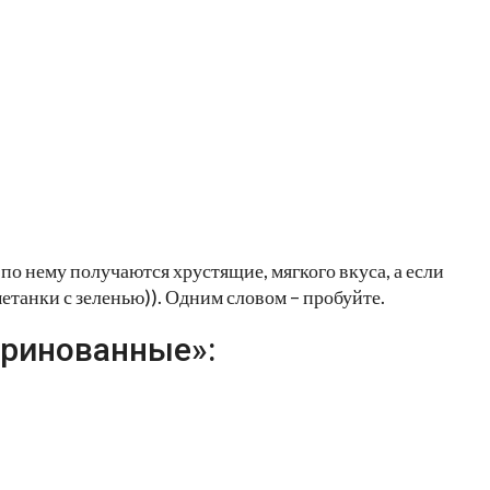
о нему получаются хрустящие, мягкого вкуса, а если
етанки с зеленью)). Одним словом – пробуйте.
аринованные»: