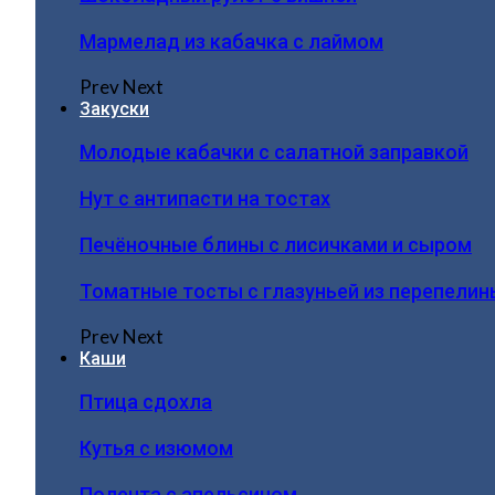
Мармелад из кабачка с лаймом
Prev
Next
Закуски
Молодые кабачки с салатной заправкой
Нут с антипасти на тостах
Печёночные блины с лисичками и сыром
Томатные тосты с глазуньей из перепелин
Prev
Next
Каши
Птица сдохла
Кутья с изюмом
Полента с апельсином