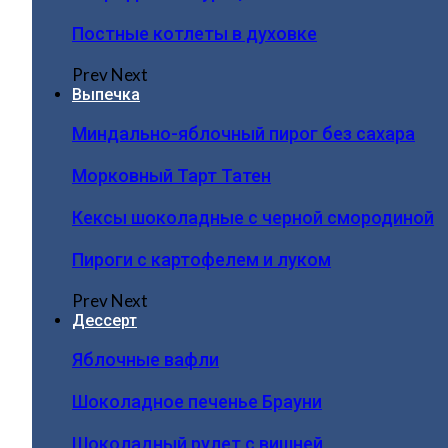
Постные котлеты в духовке
Prev
Next
Выпечка
Миндально-яблочный пирог без сахара
Морковный Тарт Татен
Кексы шоколадные с черной смородиной
Пироги c картофелем и луком
Prev
Next
Дессерт
Яблочные вафли
Шоколадное печенье Брауни
Шоколадный рулет с вишней