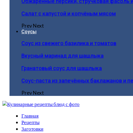
Обжаренные персики, стручковая фасоль 
Салат с капустой и копчёным мясом
Prev
Next
Соусы
Соус из свежего базилика и томатов
Вкусный маринад для шашлыка
Гранатовый соус для шашлыка
Соус-паста из запечённых баклажанов и п
Prev
Next
Главная
Рецепты
Заготовки