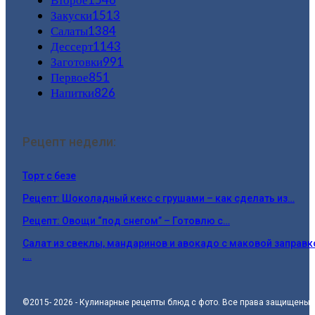
Закуски
1513
Салаты
1384
Дессерт
1143
Заготовки
991
Первое
851
Напитки
826
Рецепт недели:
Торт с безе
Рецепт: Шоколадный кекс с грушами – как сделать из…
Рецепт: Овощи “под снегом” – Готовлю с…
Салат из свеклы, мандаринов и авокадо с маковой заправк
,…
©2015- 2026 - Кулинарные рецепты блюд с фото. Все права защищены.