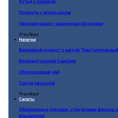
Кутья с изюмом
Полента с апельсином
Овсяная каша с жареными яблоками
Prev
Next
Напитки
Вишневый компот с мятой “Настоятельный
Безалкогольная Сангрия
Облепиховый чай
Смузи овощной
Prev
Next
Салаты
Обжаренные персики, стручковая фасоль 
моцарелла