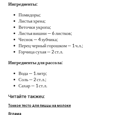
Ингредиенты:
Помидоры;
Листья хрена;
Веточки укропа;
Листья вишни — 6 листков;
Чеснок — 4 зубчика;
Перец черный горошком — 1 ч.л.;
Горчица сухая — 2 ст.л.
Ингредиенты для рассола:
Вода — 1 литр;
Соль — 2 ст.л.;
Сахар — 1 ст.л.
Читайте такжеu:
Тонкое тесто для пиццы на молоке
Яглама