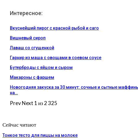
Интересное:
Вкуснейший пирог с красной рыбой и саго
Вишневый сироп
Лаваш со сгущенкой
Гарнир из маша с овощами в соевом соусе
Бутерброды с яйцом и сыром
Макароны с фаршем
Новогодняя закуска за 30 минут: сочные и сытные маффин
на…
Prev
Next
1 из 2 325
Сейчас читают
Тонкое тесто для пиццы на молоке