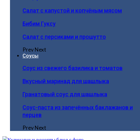
Салат с капустой и копчёным мясом
Бибим Гуксу
Салат с персиками и прошутто
Prev
Next
Соусы
Соус из свежего базилика и томатов
Вкусный маринад для шашлыка
Гранатовый соус для шашлыка
Соус-паста из запечённых баклажанов и
перцев
Prev
Next