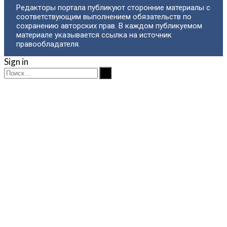
Редакторы портала публикуют сторонние материалы с
соответствующим выполнением обязательств по
сохранению авторских прав. В каждом публикуемом
материале указывается ссылка на источник
правообладателя.
Sign in