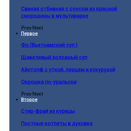
Свиная отбивная с соусом из красной
смородины в мультиварке
Prev
Next
Первое
Фо (Вьетнамский суп )
Щавелевый холодный суп
Айнтопф с уткой, перцем и кукурузой
Окрошка по-уральски
Prev
Next
Второе
Стир-фрай из курицы
Постные котлеты в духовке