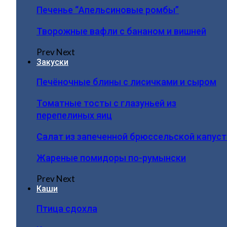
Печенье “Апельсиновые ромбы”
Творожные вафли с бананом и вишней
Prev
Next
Закуски
Печёночные блины с лисичками и сыром
Томатные тосты с глазуньей из
перепелиных яиц
Салат из запеченной брюссельской капус
Жареные помидоры по-румынски
Prev
Next
Каши
Птица сдохла