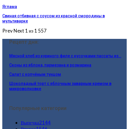
Яглама
Свиная отбивная с соусом из красной смородины в
мультиварке
Prev
Next
1 из 1 557
Рецепт дня:
Мясной хлеб из куриного филе с кусочками пассаты из…
Сконы из яблока, пармезана и розмарина
Салат с копчёным тунцом
Шоколадный торт с яблочным заварным кремом в
микроволновке
Популярные категории
Выпечка
2144
Второе
1546