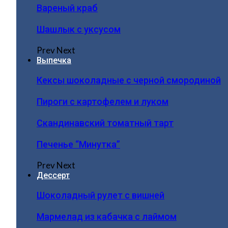
Вареный краб
Шашлык с уксусом
Prev
Next
Выпечка
Кексы шоколадные с черной смородиной
Пироги c картофелем и луком
Скандинавский томатный тарт
Печенье “Минутка”
Prev
Next
Дессерт
Шоколадный рулет с вишней
Мармелад из кабачка с лаймом