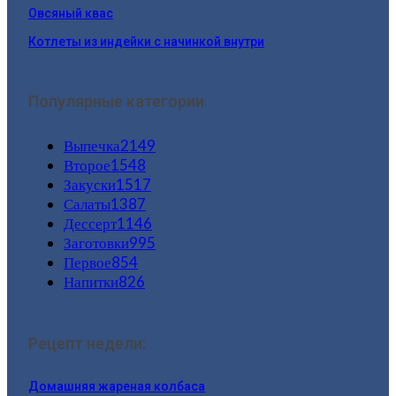
Овсяный квас
Котлеты из индейки с начинкой внутри
Популярные категории
Выпечка
2149
Второе
1548
Закуски
1517
Салаты
1387
Дессерт
1146
Заготовки
995
Первое
854
Напитки
826
Рецепт недели:
Домашняя жареная колбаса