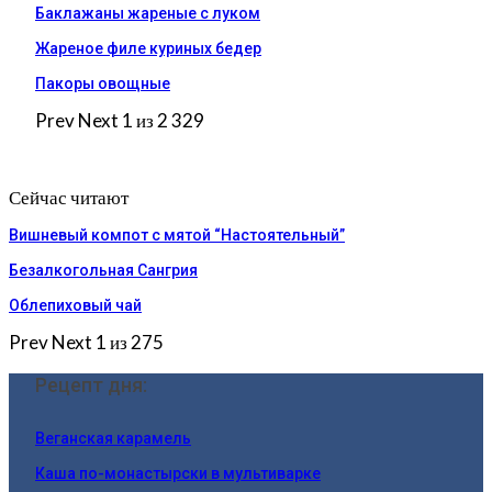
Баклажаны жареные с луком
Жареное филе куриных бедер
Пакоры овощные
Prev
Next
1 из 2 329
Сейчас читают
Вишневый компот с мятой “Настоятельный”
Безалкогольная Сангрия
Облепиховый чай
Prev
Next
1 из 275
Рецепт дня:
Веганская карамель
Каша по-монастырски в мультиварке