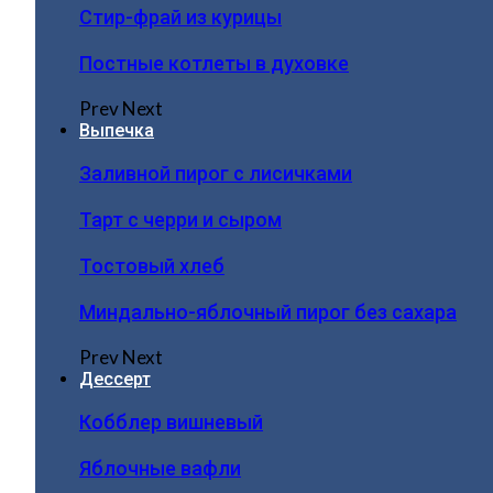
Стир-фрай из курицы
Постные котлеты в духовке
Prev
Next
Выпечка
Заливной пирог с лисичками
Тарт с черри и сыром
Тостовый хлеб
Миндально-яблочный пирог без сахара
Prev
Next
Дессерт
Кобблер вишневый
Яблочные вафли