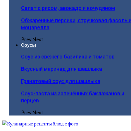
Салат с рисом, авокадо и кочудяном
Обжаренные персики, стручковая фасоль 
моцарелла
Prev
Next
Соусы
Соус из свежего базилика и томатов
Вкусный маринад для шашлыка
Гранатовый соус для шашлыка
Соус-паста из запечённых баклажанов и
перцев
Prev
Next