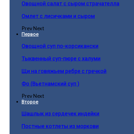
Овощной салат с сыром страчателла
Омлет с лисичками и сыром
Prev
Next
Первое
Овощной суп по-корсикански
Тыквенный суп-пюре с халуми
Щи на говяжьем ребре с гречкой
Фо (Вьетнамский суп )
Prev
Next
Второе
Шашлык из сердечек индейки
Постные котлеты из моркови