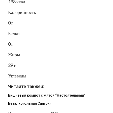
198 ккал
Калорийность
0 г
Белки
0 г
Жиры
29 г
Углеводы
Читайте такжеu:
Вишневый компот с мятой “Настоятельный”
Безалкогольная Сангрия