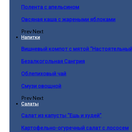
Полента с апельсином
Овсяная каша с жареными яблоками
Prev
Next
Напитки
Вишневый компот с мятой “Настоятельный
Безалкогольная Сангрия
Облепиховый чай
Смузи овощной
Prev
Next
Салаты
Салат из капусты “Ешь и худей”
Картофельно-огуречный салат с лососем