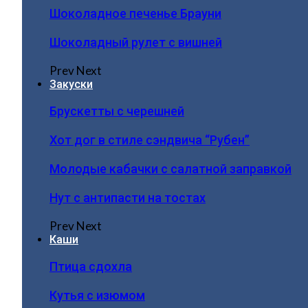
Шоколадное печенье Брауни
Шоколадный рулет с вишней
Prev
Next
Закуски
Брускетты с черешней
Хот дог в стиле сэндвича “Рубен”
Молодые кабачки с салатной заправкой
Нут с антипасти на тостах
Prev
Next
Каши
Птица сдохла
Кутья с изюмом