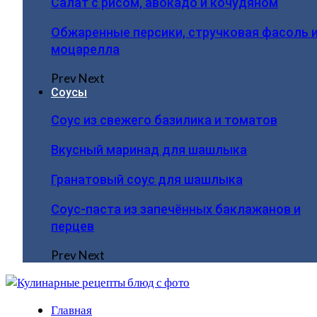
Салат с рисом, авокадо и кочудяном
Обжаренные персики, стручковая фасоль 
моцарелла
Prev
Next
Соусы
Соус из свежего базилика и томатов
Вкусный маринад для шашлыка
Гранатовый соус для шашлыка
Соус-паста из запечённых баклажанов и
перцев
Prev
Next
Главная