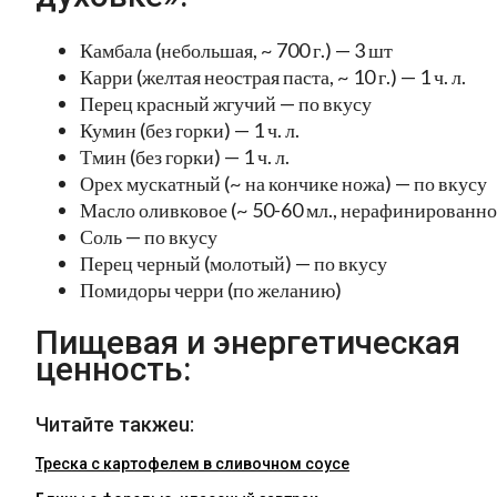
Камбала (небольшая, ~ 700 г.) — 3 шт
Карри (желтая неострая паста, ~ 10 г.) — 1 ч. л.
Перец красный жгучий — по вкусу
Кумин (без горки) — 1 ч. л.
Тмин (без горки) — 1 ч. л.
Орех мускатный (~ на кончике ножа) — по вкусу
Масло оливковое (~ 50-60 мл., нерафинированно
Соль — по вкусу
Перец черный (молотый) — по вкусу
Помидоры черри (по желанию)
Пищевая и энергетическая
ценность:
Читайте такжеu:
Треска с картофелем в сливочном соусе