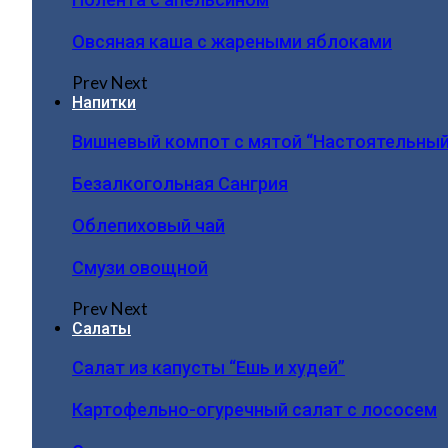
Овсяная каша с жареными яблоками
Prev
Next
Напитки
Вишневый компот с мятой “Настоятельный
Безалкогольная Сангрия
Облепиховый чай
Смузи овощной
Prev
Next
Салаты
Салат из капусты “Ешь и худей”
Картофельно-огуречный салат с лососем