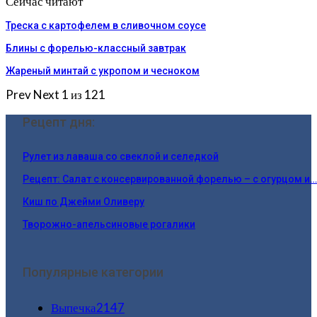
Сейчас читают
Треска с картофелем в сливочном соусе
Блины с форелью-классный завтрак
Жареный минтай с укропом и чесноком
Prev
Next
1 из 121
Рецепт дня:
Рулет из лаваша со свеклой и селедкой
Рецепт: Салат с консервированной форелью – с огурцом и…
Киш по Джейми Оливеру
Творожно-апельсиновые рогалики
Популярные категории
Выпечка
2147