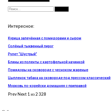
Интересное:
Курица запечённая с помидорами и сыром
Солёный тыквенный пирог
Рулет “Шустрый”
Блины из поленты с картофельной начинкой
Помидоры на сковороде с чесноком жареные
Цыпленок табака на сковороде под прессом классический
Морковь по-корейски домашняя с приправой
Prev
Next
1 из 2 328