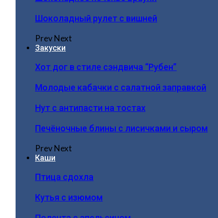
Шоколадный рулет с вишней
Prev
Next
Закуски
Хот дог в стиле сэндвича “Рубен”
Молодые кабачки с салатной заправкой
Нут с антипасти на тостах
Печёночные блины с лисичками и сыром
Prev
Next
Каши
Птица сдохла
Кутья с изюмом
Полента с апельсином