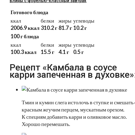
Блины с форелью-классный завтрак
Готового блюда
ккал
белки
жиры
углеводы
2006.9 ккал
310.2 г
81.7 г
10.2 г
100 г блюда
ккал
белки
жиры
углеводы
100.3 ккал
15.5 г
4.1 г
0.5 г
Рецепт «Камбала в соусе
карри запеченная в духовке»
Тмин и кумин слега истолочь в ступке и смешать 
красным жгучим перцем, мускатным орехом.
К специям добавить карри и оливковое масло.
Хорошо перемешать.