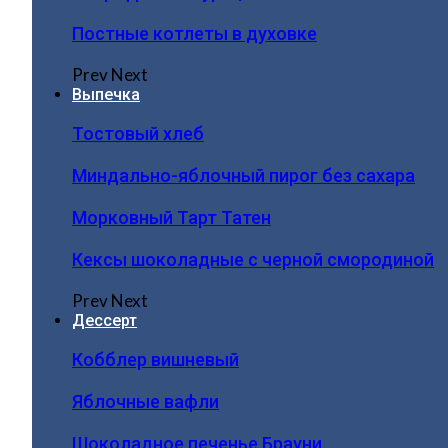
Постные котлеты в духовке
Prev
Next
Выпечка
Тостовый хлеб
Миндально-яблочный пирог без сахара
Морковный Тарт Татен
Кексы шоколадные с черной смородиной
Prev
Next
Дессерт
Кобблер вишневый
Яблочные вафли
Шоколадное печенье Брауни