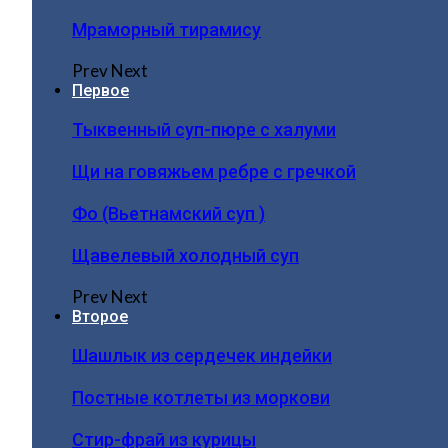
Мраморный тирамису
Prev
Next
Первое
Тыквенный суп-пюре с халуми
Щи на говяжьем ребре с гречкой
Фо (Вьетнамский суп )
Щавелевый холодный суп
Prev
Next
Второе
Шашлык из сердечек индейки
Постные котлеты из моркови
Стир-фрай из курицы