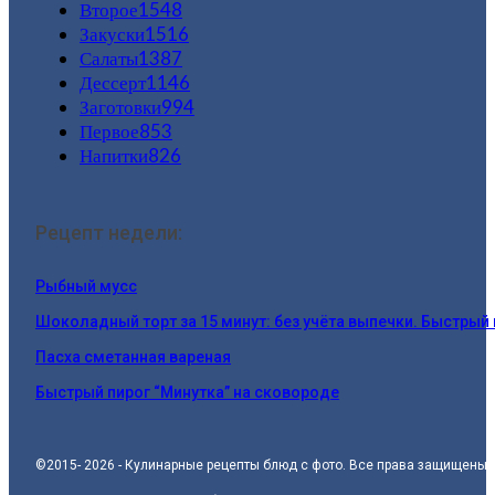
Второе
1548
Закуски
1516
Салаты
1387
Дессерт
1146
Заготовки
994
Первое
853
Напитки
826
Рецепт недели:
Рыбный мусс
Шоколадный торт за 15 минут: без учёта выпечки. Быстрый
Пасха сметанная вареная
Быстрый пирог “Минутка” на сковороде
©2015- 2026 - Кулинарные рецепты блюд с фото. Все права защищены.