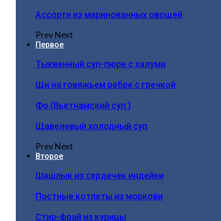
Ассорти из маринованных овощей
Prev
Next
Первое
Тыквенный суп-пюре с халуми
Щи на говяжьем ребре с гречкой
Фо (Вьетнамский суп )
Щавелевый холодный суп
Prev
Next
Второе
Шашлык из сердечек индейки
Постные котлеты из моркови
Стир-фрай из курицы