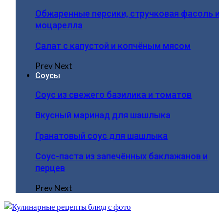
Обжаренные персики, стручковая фасоль 
моцарелла
Салат с капустой и копчёным мясом
Prev
Next
Соусы
Соус из свежего базилика и томатов
Вкусный маринад для шашлыка
Гранатовый соус для шашлыка
Соус-паста из запечённых баклажанов и
перцев
Prev
Next