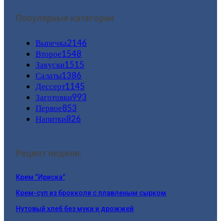
Популярные категории
Выпечка
2146
Второе
1548
Закуски
1515
Салаты
1386
Дессерт
1145
Заготовки
993
Первое
853
Напитки
826
Рецепт недели:
Крем “Ириска”
Крем-суп из брокколи с плавленым сырком
Нутовый хлеб без муки и дрожжей