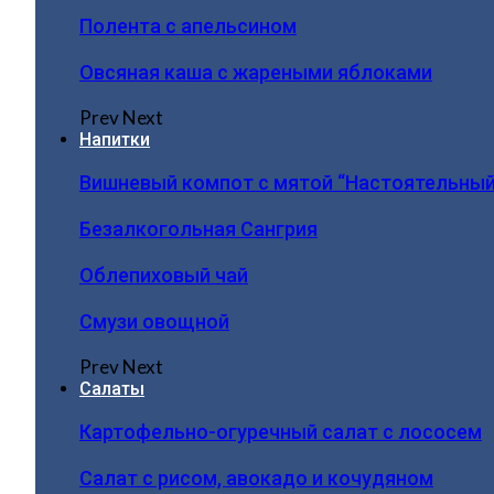
Полента с апельсином
Овсяная каша с жареными яблоками
Prev
Next
Напитки
Вишневый компот с мятой “Настоятельный
Безалкогольная Сангрия
Облепиховый чай
Смузи овощной
Prev
Next
Салаты
Картофельно-огуречный салат с лососем
Салат с рисом, авокадо и кочудяном