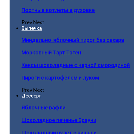
Постные котлеты в духовке
Prev
Next
Выпечка
Миндально-яблочный пирог без сахара
Морковный Тарт Татен
Кексы шоколадные с черной смородиной
Пироги c картофелем и луком
Prev
Next
Дессерт
Яблочные вафли
Шоколадное печенье Брауни
Шоколадный рулет с вишней