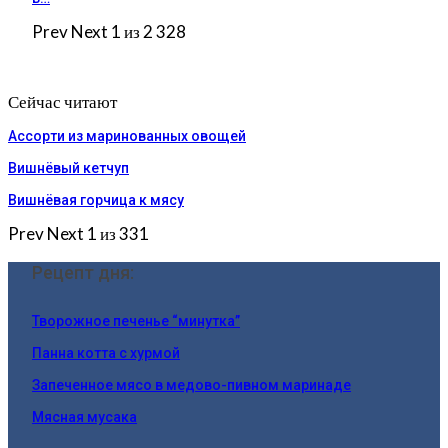
Prev
Next
1 из 2 328
Сейчас читают
Ассорти из маринованных овощей
Вишнёвый кетчуп
Вишнёвая горчица к мясу
Prev
Next
1 из 331
Рецепт дня:
Творожное печенье “минутка”
Панна котта с хурмой
Запеченное мясо в медово-пивном маринаде
Мясная мусака