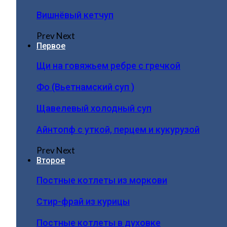
Вишнёвый кетчуп
Prev
Next
Первое
Щи на говяжьем ребре с гречкой
Фо (Вьетнамский суп )
Щавелевый холодный суп
Айнтопф с уткой, перцем и кукурузой
Prev
Next
Второе
Постные котлеты из моркови
Стир-фрай из курицы
Постные котлеты в духовке