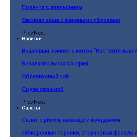
Полента с апельсином
Овсяная каша с жареными яблоками
Prev
Next
Напитки
Вишневый компот с мятой “Настоятельный
Безалкогольная Сангрия
Облепиховый чай
Смузи овощной
Prev
Next
Салаты
Салат с рисом, авокадо и кочудяном
Обжаренные персики, стручковая фасоль 