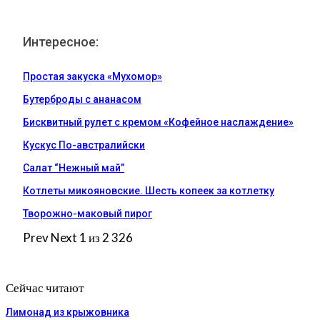
Интересное:
Простая закуска «Мухомор»
Бутерброды с ананасом
Бисквитный рулет с кремом «Кофейное наслаждение»
Кускус По-австралийски
Салат “Нежный май”
Котлеты микояновские. Шесть копеек за котлетку
Творожно-маковый пирог
Prev
Next
1 из 2 326
Сейчас читают
Лимонад из крыжовника