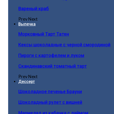
Вареный краб
Prev
Next
Выпечка
Морковный Тарт Татен
Кексы шоколадные с черной смородиной
Пироги c картофелем и луком
Скандинавский томатный тарт
Prev
Next
Дессерт
Шоколадное печенье Брауни
Шоколадный рулет с вишней
Мармелад из кабачка с лаймом