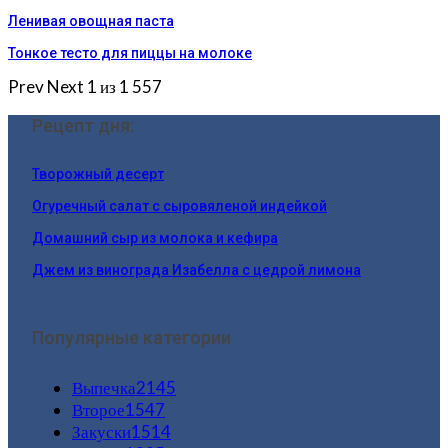
Ленивая овощная паста
Тонкое тесто для пиццы на молоке
Prev
Next
1 из 1 557
Рецепт дня:
Творожный десерт
Огуречный салат с сыровяленой индейкой
Домашний сыр из молока и кефира
Джем из винограда Изабелла с цедрой лимона
Популярные категории
Выпечка
2145
Второе
1547
Закуски
1514