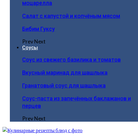
моцарелла
Салат с капустой и копчёным мясом
Бибим Гуксу
Prev
Next
Соусы
Соус из свежего базилика и томатов
Вкусный маринад для шашлыка
Гранатовый соус для шашлыка
Соус-паста из запечённых баклажанов и
перцев
Prev
Next