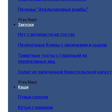
Печенье “Апельсиновые ромбы”
Prev
Next
Закуски
Нут с антипасти на тостах
Печёночные блины с лисичками и сыром
Томатные тосты с глазуньей из
перепелиных яиц
Салат из запеченной брюссельской капус
Prev
Next
Каши
Птица сдохла
Кутья с изюмом