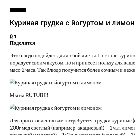
РЕЦЕПТЫ
Куриная грудка с йогуртом и лимо
1
0
Поделится
Это блюдо подойдет для любой диеты. Постное куриное
порадует своим вкусом, но и принесет пользу для ваш
мясо 2 часа. Так блюдо получится более сочным и неж
Мы на RUTUBE!
Для приготовления вам потребуется: грудки куриные (ф
200г мед светлый (например, акациевый) – 1 ч.л. лимон 
римський (молотый) – 1/2 ч.л. кориандр (молотый) – 1/