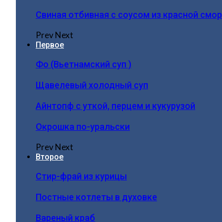
Свиная отбивная с соусом из красной смо
Prev
Next
Первое
Фо (Вьетнамский суп )
Щавелевый холодный суп
Айнтопф с уткой, перцем и кукурузой
Окрошка по-уральски
Prev
Next
Второе
Стир-фрай из курицы
Постные котлеты в духовке
Вареный краб