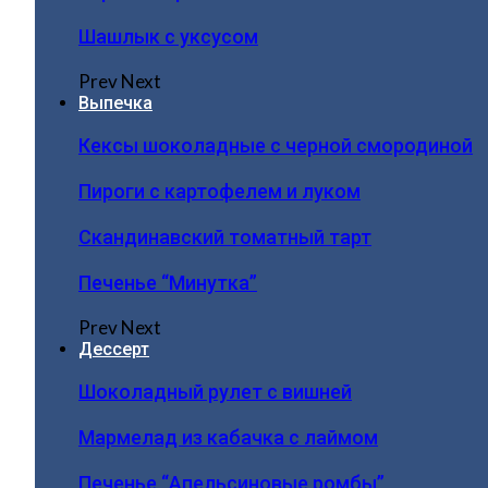
Шашлык с уксусом
Prev
Next
Выпечка
Кексы шоколадные с черной смородиной
Пироги c картофелем и луком
Скандинавский томатный тарт
Печенье “Минутка”
Prev
Next
Дессерт
Шоколадный рулет с вишней
Мармелад из кабачка с лаймом
Печенье “Апельсиновые ромбы”