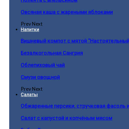
Овсяная каша с жареными яблоками
Prev
Next
Напитки
Вишневый компот с мятой “Настоятельный
Безалкогольная Сангрия
Облепиховый чай
Смузи овощной
Prev
Next
Салаты
Обжаренные персики, стручковая фасоль 
Салат с капустой и копчёным мясом