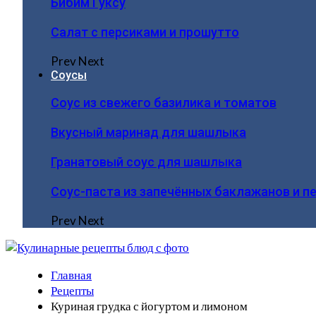
Бибим Гуксу
Салат с персиками и прошутто
Prev
Next
Соусы
Соус из свежего базилика и томатов
Вкусный маринад для шашлыка
Гранатовый соус для шашлыка
Соус-паста из запечённых баклажанов и п
Prev
Next
Главная
Рецепты
Куриная грудка с йогуртом и лимоном