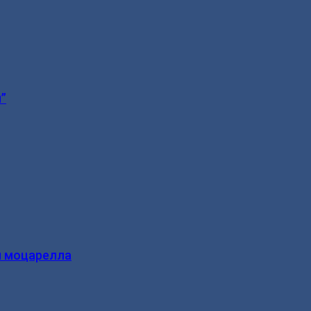
”
и моцарелла