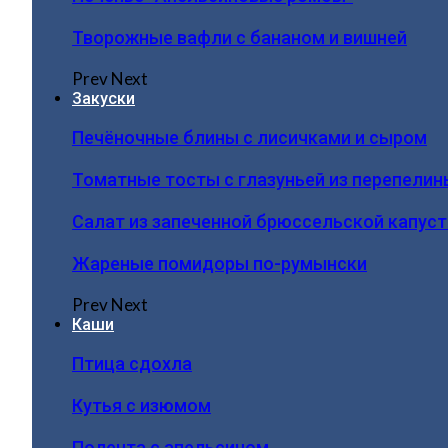
Творожные вафли с бананом и вишней
Prev
Next
Закуски
Печёночные блины с лисичками и сыром
Томатные тосты с глазуньей из перепелин
Салат из запеченной брюссельской капус
Жареные помидоры по-румынски
Prev
Next
Каши
Птица сдохла
Кутья с изюмом
Полента с апельсином