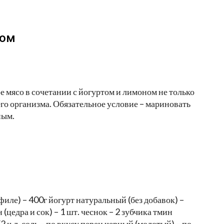
ном
 мясо в сочетании с йогуртом и лимоном не только
его организма. Обязательное условие – мариновать
ным.
иле) – 400г йогурт натуральный (без добавок) –
(цедра и сок) – 1 шт. чеснок – 2 зубчика тмин
2 ч.л. соль – по вкусу перец черный (молотый) – по