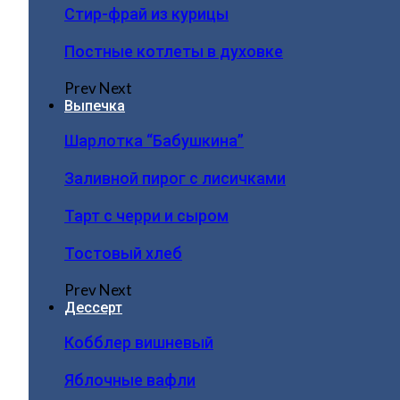
Стир-фрай из курицы
Постные котлеты в духовке
Prev
Next
Выпечка
Шарлотка “Бабушкина”
Заливной пирог с лисичками
Тарт с черри и сыром
Тостовый хлеб
Prev
Next
Дессерт
Кобблер вишневый
Яблочные вафли