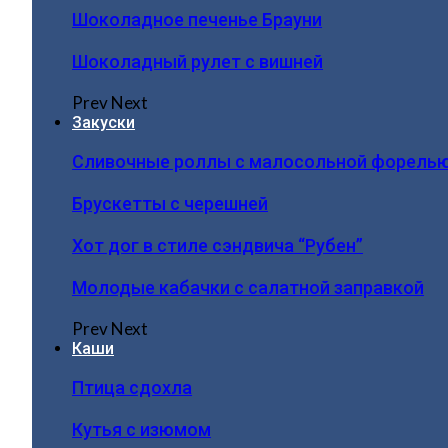
Шоколадное печенье Брауни
Шоколадный рулет с вишней
Prev
Next
Закуски
Сливочные роллы с малосольной форель
Брускетты с черешней
Хот дог в стиле сэндвича “Рубен”
Молодые кабачки с салатной заправкой
Prev
Next
Каши
Птица сдохла
Кутья с изюмом