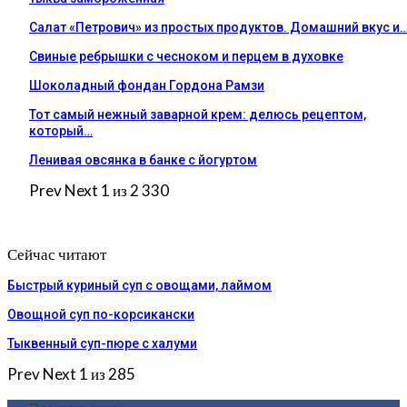
Салат «Петрович» из простых продуктов. Домашний вкус и
Свиные ребрышки с чесноком и перцем в духовке
Шоколадный фондан Гордона Рамзи
Тот самый нежный заварной крем: делюсь рецептом,
который…
Ленивая овсянка в банке с йогуртом
Prev
Next
1 из 2 330
Сейчас читают
Быстрый куриный суп с овощами, лаймом
Овощной суп по-корсикански
Тыквенный суп-пюре с халуми
Prev
Next
1 из 285