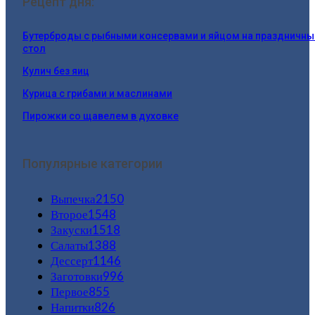
Рецепт дня:
Бутерброды с рыбными консервами и яйцом на праздничны
стол
Кулич без яиц
Курица с грибами и маслинами
Пирожки со щавелем в духовке
Популярные категории
Выпечка
2150
Второе
1548
Закуски
1518
Салаты
1388
Дессерт
1146
Заготовки
996
Первое
855
Напитки
826