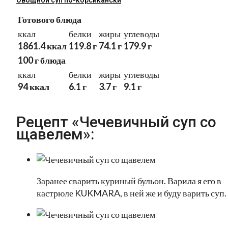
Овощной суп по-корсикански
Готового блюда
ккал
белки
жиры
углеводы
1861.4 ккал
119.8 г
74.1 г
179.9 г
100 г блюда
ккал
белки
жиры
углеводы
94 ккал
6.1 г
3.7 г
9.1 г
Рецепт «Чечевичный суп со
щавелем»:
Заранее сварить куриный бульон. Варила я его в
кастрюле KUKMARA, в ней же и буду варить суп.