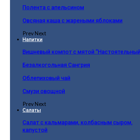
Полента с апельсином
Овсяная каша с жареными яблоками
Prev
Next
Напитки
Вишневый компот с мятой “Настоятельный
Безалкогольная Сангрия
Облепиховый чай
Смузи овощной
Prev
Next
Салаты
Салат с кальмарами, колбасным сыром,
капустой