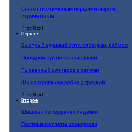
Спагетти с печёным перцем и сыром
страчателла
Prev
Next
Первое
Быстрый куриный суп с овощами, лаймом
Овощной суп по-корсикански
Тыквенный суп-пюре с халуми
Щи на говяжьем ребре с гречкой
Prev
Next
Второе
Шашлык из сердечек индейки
Постные котлеты из моркови