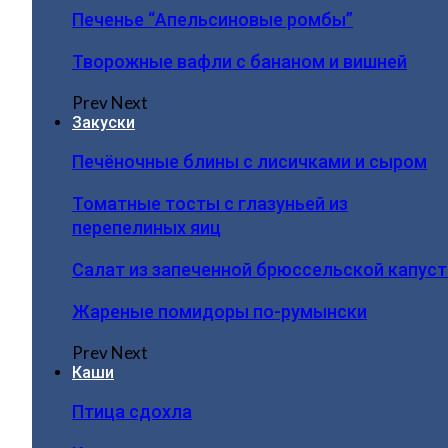
Печенье “Апельсиновые ромбы”
Творожные вафли с бананом и вишней
Prev
Next
Закуски
Печёночные блины с лисичками и сыром
Томатные тосты с глазуньей из
перепелиных яиц
Салат из запеченной брюссельской капус
Жареные помидоры по-румынски
Prev
Next
Каши
Птица сдохла