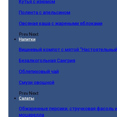
Кутья с изюмом
Полента с апельсином
Овсяная каша с жареными яблоками
Prev
Next
Напитки
Вишневый компот с мятой “Настоятельный
Безалкогольная Сангрия
Облепиховый чай
Смузи овощной
Prev
Next
Салаты
Обжаренные персики, стручковая фасоль 
моцарелла