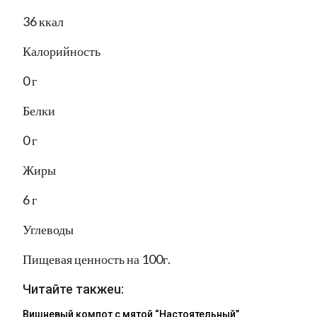
36 ккал
Калорийность
0 г
Белки
0 г
Жиры
6 г
Углеводы
Пищевая ценность на 100г.
Читайте такжеu:
Вишневый компот с мятой “Настоятельный”