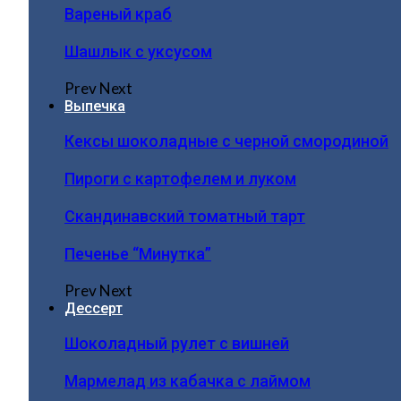
Вареный краб
Шашлык с уксусом
Prev
Next
Выпечка
Кексы шоколадные с черной смородиной
Пироги c картофелем и луком
Скандинавский томатный тарт
Печенье “Минутка”
Prev
Next
Дессерт
Шоколадный рулет с вишней
Мармелад из кабачка с лаймом