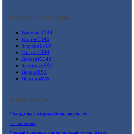
Популярные категории
Выпечка
2144
Второе
1546
Закуски
1513
Салаты
1384
Дессерт
1143
Заготовки
991
Первое
851
Напитки
826
Рецепт недели:
Помидоры с медом «Очень вкусные»
ПП капкейки
Пряный тыквенно-апельсиновый постный кекс