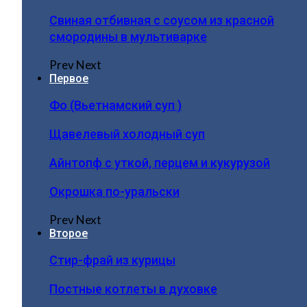
Свиная отбивная с соусом из красной
смородины в мультиварке
Prev
Next
Первое
Фо (Вьетнамский суп )
Щавелевый холодный суп
Айнтопф с уткой, перцем и кукурузой
Окрошка по-уральски
Prev
Next
Второе
Стир-фрай из курицы
Постные котлеты в духовке