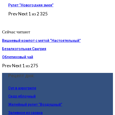
Рулет “Новогодняя змея”
Prev
Next
1 из 2 325
Сейчас читают
Вишневый компот с мятой “Настоятельный”
Безалкогольная Сангрия
Облепиховый чай
Prev
Next
1 из 275
Рецепт дня:
Суп в аэрогриле
Сидр яблочный
Желейный рулет “Воздушный”
Заливное из сазана