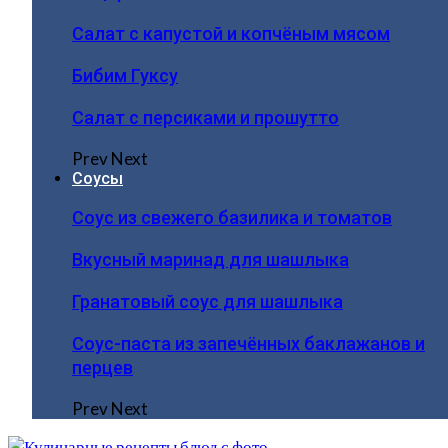
Салат с капустой и копчёным мясом
Бибим Гуксу
Салат с персиками и прошутто
Prev
Next
Соусы
Соус из свежего базилика и томатов
Вкусный маринад для шашлыка
Гранатовый соус для шашлыка
Соус-паста из запечённых баклажанов и
перцев
Prev
Next