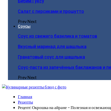
Бибим Гуксу
Салат с персиками и прошутто
Prev
Next
Соусы
Соус из свежего базилика и томатов
Вкусный маринад для шашлыка
Гранатовый соус для шашлыка
Соус-паста из запечённых баклажанов и п
Prev
Next
Главная
Рецепты
Рецепт: Окрошка на айране – Полезная и освежающ