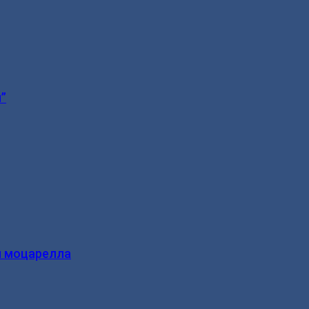
”
и моцарелла