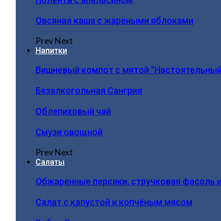
Овсяная каша с жареными яблоками
Prev
Next
Напитки
Вишневый компот с мятой “Настоятельный
Безалкогольная Сангрия
Облепиховый чай
Смузи овощной
Prev
Next
Салаты
Обжаренные персики, стручковая фасоль 
Салат с капустой и копчёным мясом