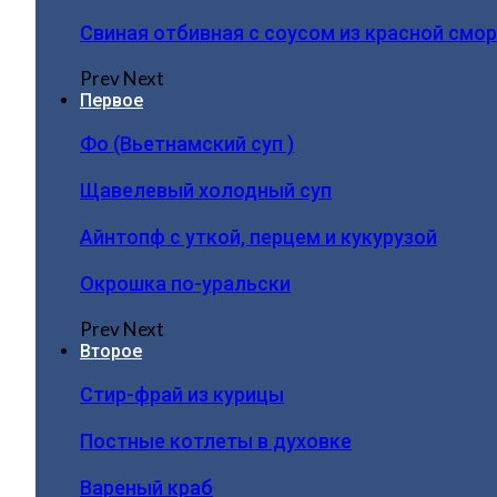
Свиная отбивная с соусом из красной смо
Prev
Next
Первое
Фо (Вьетнамский суп )
Щавелевый холодный суп
Айнтопф с уткой, перцем и кукурузой
Окрошка по-уральски
Prev
Next
Второе
Стир-фрай из курицы
Постные котлеты в духовке
Вареный краб