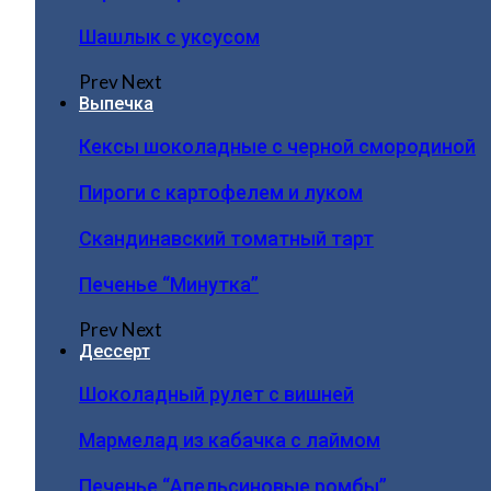
Шашлык с уксусом
Prev
Next
Выпечка
Кексы шоколадные с черной смородиной
Пироги c картофелем и луком
Скандинавский томатный тарт
Печенье “Минутка”
Prev
Next
Дессерт
Шоколадный рулет с вишней
Мармелад из кабачка с лаймом
Печенье “Апельсиновые ромбы”