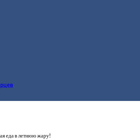
ерцев
ая еда в летнюю жару!