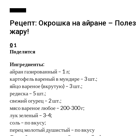
РЕЦЕПТЫ
Рецепт: Окрошка на айране – Поле
жару!
1
0
Поделится
Ингредиенты:
айран газированный – 1 л;
картофель вареный в мундире – 3 шт.;
яйцо вареное (вкрутую) – 3 шт.;
редиска – 5 шт.;
свежий огурец – 2 шт.;
мясо вареное любое – 200-300 г;
лук зеленый – 3-4;
соль – по вкусу;
перец молотый душистый – по вкусу