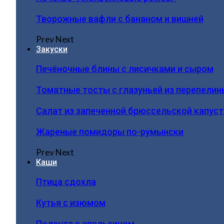
Творожные вафли с бананом и вишней
Prev
Next
Закуски
Печёночные блины с лисичками и сыром
Томатные тосты с глазуньей из перепелин
Салат из запеченной брюссельской капус
Жареные помидоры по-румынски
Prev
Next
Каши
Птица сдохла
Кутья с изюмом
Полента с апельсином