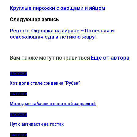
Круглые пирожки с овощами и яйцом
Следующая запись
Рецепт: Окрошка на айране – Полезная и
освежающая еда в летнюю жару!
Вам также могут понравиться
Еще от автора
ЗАКУСКИ
Хот дог в стиле сэндвича “Рубен”
ЗАКУСКИ
Молодые кабачки с салатной заправкой
ЗАКУСКИ
Нут с антипасти на тостах
ЗАКУСКИ