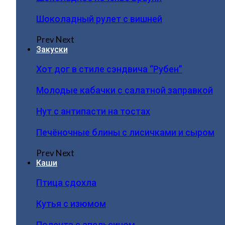
Шоколадный рулет с вишней
Prev
Next
Закуски
Хот дог в стиле сэндвича “Рубен”
Молодые кабачки с салатной заправкой
Нут с антипасти на тостах
Печёночные блины с лисичками и сыром
Prev
Next
Каши
Птица сдохла
Кутья с изюмом
Полента с апельсином