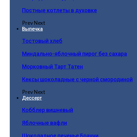
Постные котлеты в духовке
Prev
Next
Выпечка
Тостовый хлеб
Миндально-яблочный пирог без сахара
Морковный Тарт Татен
Кексы шоколадные с черной смородиной
Prev
Next
Дессерт
Кобблер вишневый
Яблочные вафли
Шоколадное печенье Брауни