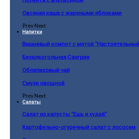
Овсяная каша с жареными яблоками
Prev
Next
Напитки
Вишневый компот с мятой “Настоятельный
Безалкогольная Сангрия
Облепиховый чай
Смузи овощной
Prev
Next
Салаты
Салат из капусты “Ешь и худей”
Картофельно-огуречный салат с лососем