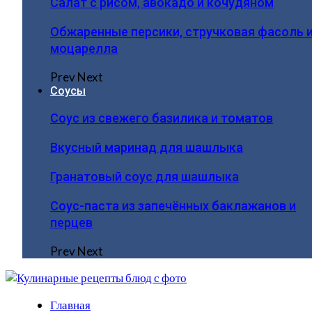
Салат с рисом, авокадо и кочудяном
Обжаренные персики, стручковая фасоль 
моцарелла
Prev
Next
Соусы
Соус из свежего базилика и томатов
Вкусный маринад для шашлыка
Гранатовый соус для шашлыка
Соус-паста из запечённых баклажанов и
перцев
Prev
Next
Главная