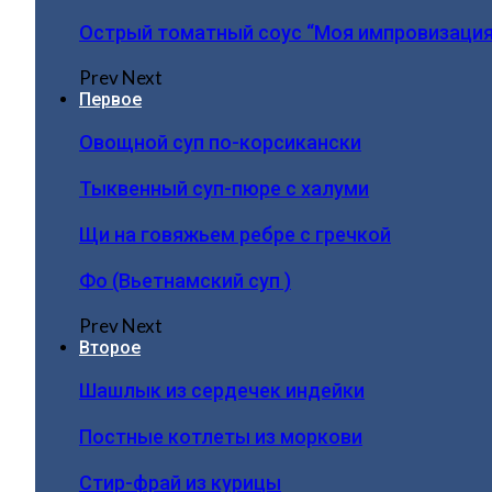
Острый томатный соус “Моя импровизация
Prev
Next
Первое
Овощной суп по-корсикански
Тыквенный суп-пюре с халуми
Щи на говяжьем ребре с гречкой
Фо (Вьетнамский суп )
Prev
Next
Второе
Шашлык из сердечек индейки
Постные котлеты из моркови
Стир-фрай из курицы