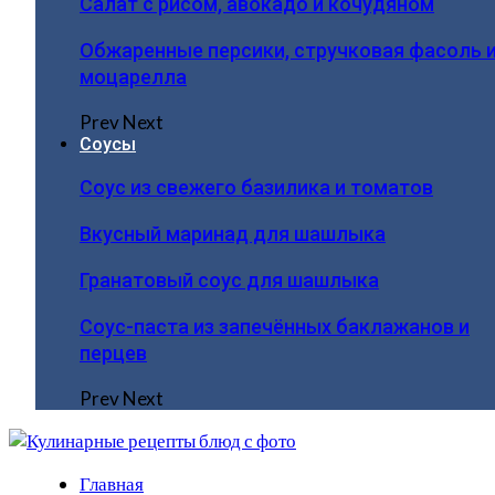
Салат с рисом, авокадо и кочудяном
Обжаренные персики, стручковая фасоль 
моцарелла
Prev
Next
Соусы
Соус из свежего базилика и томатов
Вкусный маринад для шашлыка
Гранатовый соус для шашлыка
Соус-паста из запечённых баклажанов и
перцев
Prev
Next
Главная