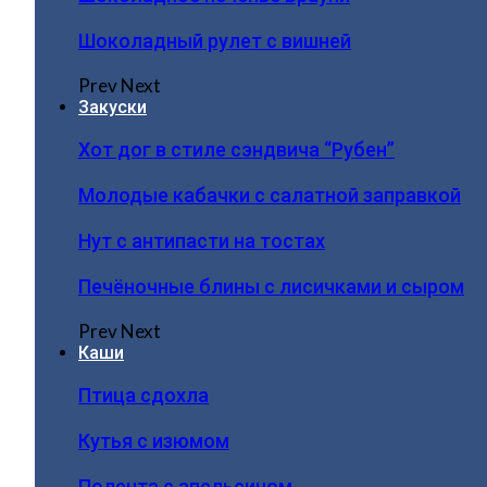
Шоколадный рулет с вишней
Prev
Next
Закуски
Хот дог в стиле сэндвича “Рубен”
Молодые кабачки с салатной заправкой
Нут с антипасти на тостах
Печёночные блины с лисичками и сыром
Prev
Next
Каши
Птица сдохла
Кутья с изюмом
Полента с апельсином