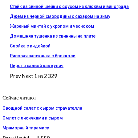
Стейк из свиной шейки с соусом из клюквы и винограда
Джем из черной смородины с сахаром на зиму
Жареный минтай с укропом и чесноком
Домашняя тушенка из свинины на плите
Слойка с индейкой
Рисовая запеканка с брокколи
Пирог с халвой как кулич
Prev
Next
1 из 2 329
Сейчас читают
Овощной салат с сыром страчателла
Омлет с лисичками и сыром
Мраморный тирамису