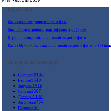
Prev
Next
1 из 1 559
Рецепт дня:
Салат из помидоров с сыром фета
Зимний суп с грибами, картофелем, грюйером
Огурчики с водкой, пошаговый рецепт с фото
Салат Мужские слезы, пошаговый рецепт с фото на 208 кка
Популярные категории
Выпечка
2148
Второе
1548
Закуски
1516
Салаты
1387
Дессерт
1146
Заготовки
994
Первое
854