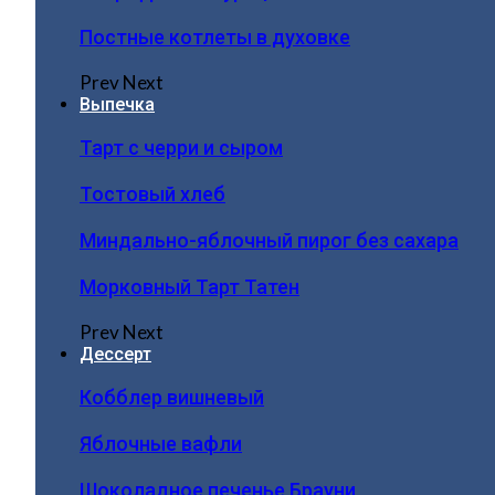
Постные котлеты в духовке
Prev
Next
Выпечка
Тарт с черри и сыром
Тостовый хлеб
Миндально-яблочный пирог без сахара
Морковный Тарт Татен
Prev
Next
Дессерт
Кобблер вишневый
Яблочные вафли
Шоколадное печенье Брауни