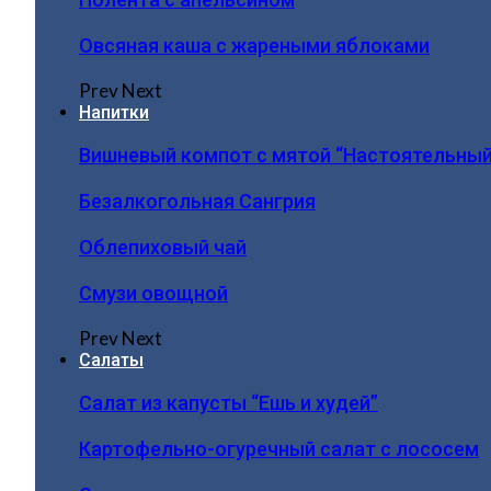
Овсяная каша с жареными яблоками
Prev
Next
Напитки
Вишневый компот с мятой “Настоятельный
Безалкогольная Сангрия
Облепиховый чай
Смузи овощной
Prev
Next
Салаты
Салат из капусты “Ешь и худей”
Картофельно-огуречный салат с лососем