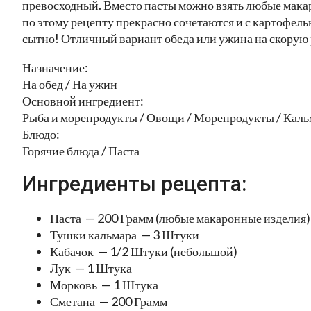
превосходный. Вместо пасты можно взять любые мака
по этому рецепту прекрасно сочетаются и с картофель
сытно! Отличный вариант обеда или ужина на скорую р
Назначение:
На обед / На ужин
Основной ингредиент:
Рыба и морепродукты / Овощи / Морепродукты / Каль
Блюдо:
Горячие блюда / Паста
Ингредиенты рецепта:
Паста — 200 Грамм (любые макаронные изделия)
Тушки кальмара — 3 Штуки
Кабачок — 1/2 Штуки (небольшой)
Лук — 1 Штука
Морковь — 1 Штука
Сметана — 200 Грамм