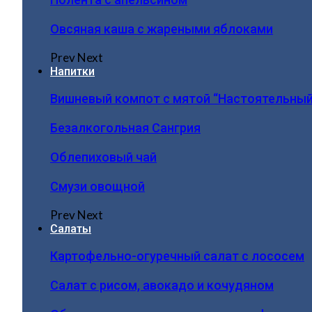
Овсяная каша с жареными яблоками
Prev
Next
Напитки
Вишневый компот с мятой “Настоятельный
Безалкогольная Сангрия
Облепиховый чай
Смузи овощной
Prev
Next
Салаты
Картофельно-огуречный салат с лососем
Салат с рисом, авокадо и кочудяном