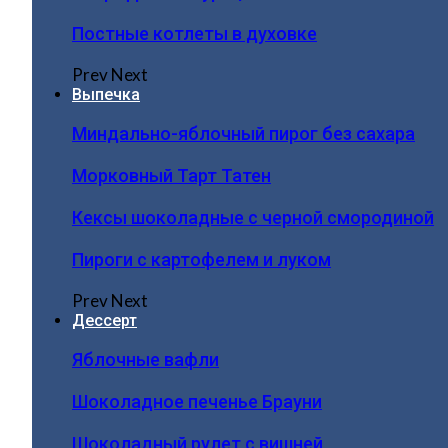
Постные котлеты в духовке
Prev
Next
Выпечка
Миндально-яблочный пирог без сахара
Морковный Тарт Татен
Кексы шоколадные с черной смородиной
Пироги c картофелем и луком
Prev
Next
Дессерт
Яблочные вафли
Шоколадное печенье Брауни
Шоколадный рулет с вишней