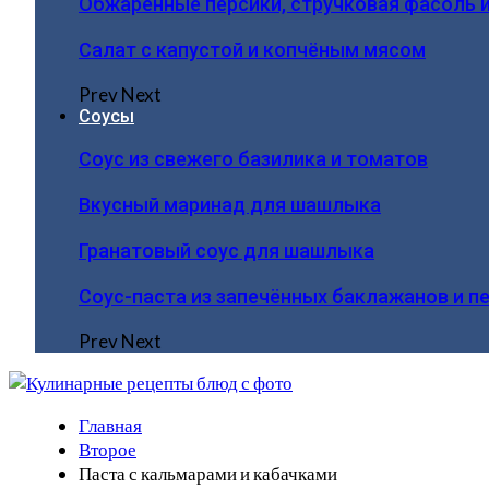
Обжаренные персики, стручковая фасоль 
Салат с капустой и копчёным мясом
Prev
Next
Соусы
Соус из свежего базилика и томатов
Вкусный маринад для шашлыка
Гранатовый соус для шашлыка
Соус-паста из запечённых баклажанов и п
Prev
Next
Главная
Второе
Паста с кальмарами и кабачками