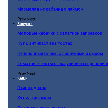
Мармелад из кабачка с лаймом
Prev
Next
Закуски
Молодые кабачки с салатной заправкой
Нут с антипасти на тостах
Печёночные блины с лисичками и сыром
Томатные тосты с глазуньей из перепелин
Prev
Next
Каши
Птица сдохла
Кутья с изюмом
Полента с апельсином