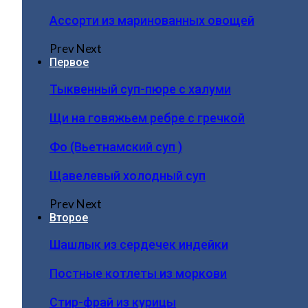
Ассорти из маринованных овощей
Prev
Next
Первое
Тыквенный суп-пюре с халуми
Щи на говяжьем ребре с гречкой
Фо (Вьетнамский суп )
Щавелевый холодный суп
Prev
Next
Второе
Шашлык из сердечек индейки
Постные котлеты из моркови
Стир-фрай из курицы