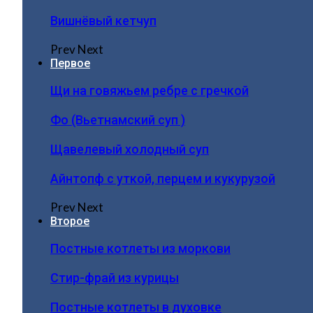
Вишнёвый кетчуп
Prev
Next
Первое
Щи на говяжьем ребре с гречкой
Фо (Вьетнамский суп )
Щавелевый холодный суп
Айнтопф с уткой, перцем и кукурузой
Prev
Next
Второе
Постные котлеты из моркови
Стир-фрай из курицы
Постные котлеты в духовке