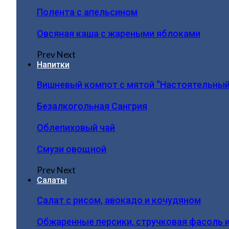
Полента с апельсином
Овсяная каша с жареными яблоками
Prev
Next
Напитки
Вишневый компот с мятой “Настоятельный
Безалкогольная Сангрия
Облепиховый чай
Смузи овощной
Prev
Next
Салаты
Салат с рисом, авокадо и кочудяном
Обжаренные персики, стручковая фасоль 