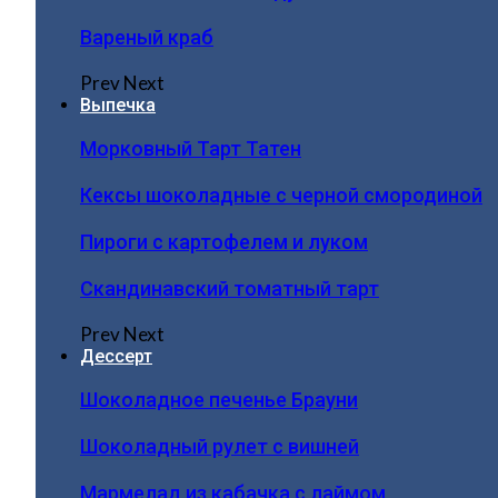
Вареный краб
Prev
Next
Выпечка
Морковный Тарт Татен
Кексы шоколадные с черной смородиной
Пироги c картофелем и луком
Скандинавский томатный тарт
Prev
Next
Дессерт
Шоколадное печенье Брауни
Шоколадный рулет с вишней
Мармелад из кабачка с лаймом