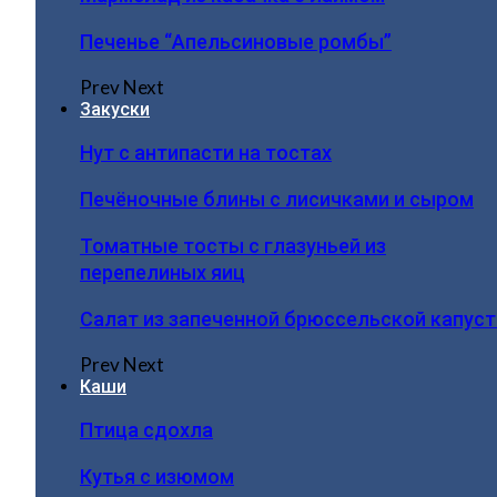
Печенье “Апельсиновые ромбы”
Prev
Next
Закуски
Нут с антипасти на тостах
Печёночные блины с лисичками и сыром
Томатные тосты с глазуньей из
перепелиных яиц
Салат из запеченной брюссельской капус
Prev
Next
Каши
Птица сдохла
Кутья с изюмом