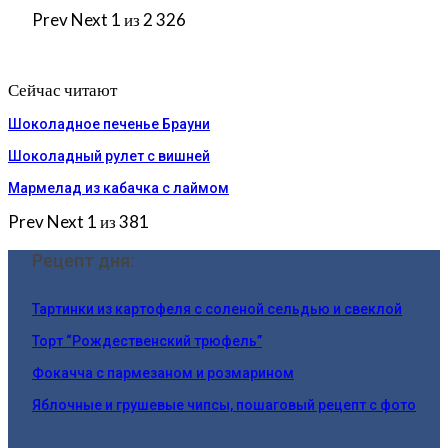
Prev
Next
1 из 2 326
Сейчас читают
Шоколадное печенье Брауни
Шоколадный рулет с вишней
Мармелад из кабачка с лаймом
Prev
Next
1 из 381
Рецепт дня:
Тартинки из картофеля с соленой сельдью и свеклой
Торт “Рождественский трюфель”
Фокачча с пармезаном и розмарином
Яблочные и грушевые чипсы, пошаговый рецепт с фото