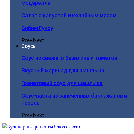
моцарелла
Салат с капустой и копчёным мясом
Бибим Гуксу
Prev
Next
Соусы
Соус из свежего базилика и томатов
Вкусный маринад для шашлыка
Гранатовый соус для шашлыка
Соус-паста из запечённых баклажанов и
перцев
Prev
Next