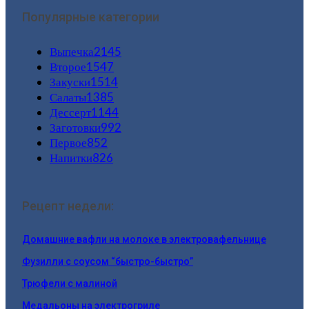
Популярные категории
Выпечка
2145
Второе
1547
Закуски
1514
Салаты
1385
Дессерт
1144
Заготовки
992
Первое
852
Напитки
826
Рецепт недели:
Домашние вафли на молоке в электровафельнице
Фузилли с соусом “быстро-быстро”
Трюфели с малиной
Медальоны на электрогриле