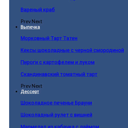
Вареный краб
Prev
Next
Выпечка
Морковный Тарт Татен
Кексы шоколадные с черной смородиной
Пироги c картофелем и луком
Скандинавский томатный тарт
Prev
Next
Дессерт
Шоколадное печенье Брауни
Шоколадный рулет с вишней
Мармелад из кабачка с лаймом