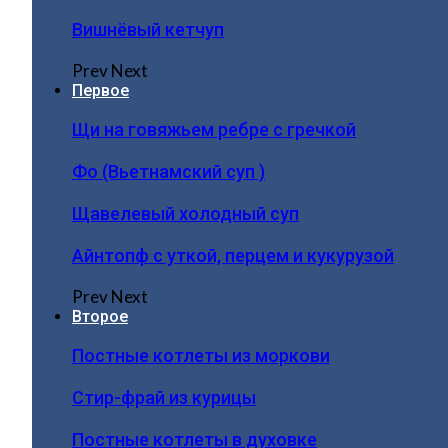
Вишнёвый кетчуп
Prev
Next
Первое
Щи на говяжьем ребре с гречкой
Фо (Вьетнамский суп )
Щавелевый холодный суп
Айнтопф с уткой, перцем и кукурузой
Prev
Next
Второе
Постные котлеты из моркови
Стир-фрай из курицы
Постные котлеты в духовке