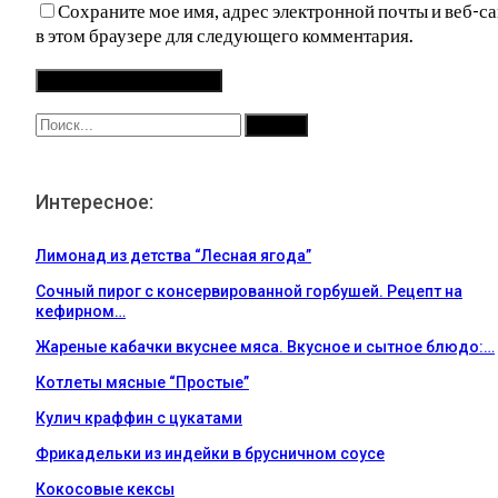
Сохраните мое имя, адрес электронной почты и веб-са
в этом браузере для следующего комментария.
Интересное:
Лимонад из детства “Лесная ягода”
Сочный пирог с консервированной горбушей. Рецепт на
кефирном…
Жареные кабачки вкуснее мяса. Вкусное и сытное блюдо:…
Котлеты мясные “Простые”
Кулич краффин с цукатами
Фрикадельки из индейки в брусничном соусе
Кокосовые кексы