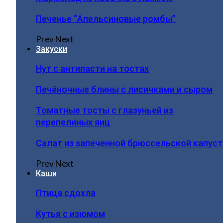
Печенье “Апельсиновые ромбы”
Prev
Next
Закуски
Нут с антипасти на тостах
Печёночные блины с лисичками и сыром
Томатные тосты с глазуньей из
перепелиных яиц
Салат из запеченной брюссельской капус
Prev
Next
Каши
Птица сдохла
Кутья с изюмом