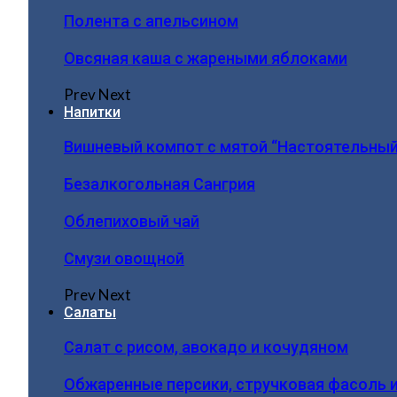
Полента с апельсином
Овсяная каша с жареными яблоками
Prev
Next
Напитки
Вишневый компот с мятой “Настоятельный
Безалкогольная Сангрия
Облепиховый чай
Смузи овощной
Prev
Next
Салаты
Салат с рисом, авокадо и кочудяном
Обжаренные персики, стручковая фасоль 