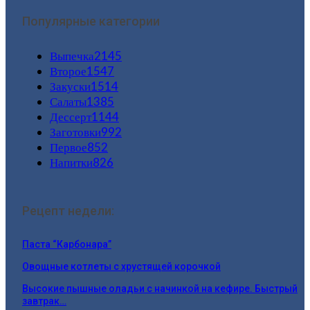
Популярные категории
Выпечка
2145
Второе
1547
Закуски
1514
Салаты
1385
Дессерт
1144
Заготовки
992
Первое
852
Напитки
826
Рецепт недели:
Паста “Карбонара”
Овощные котлеты с хрустящей корочкой
Высокие пышные оладьи c начинкой на кефире. Быстрый
завтрак…