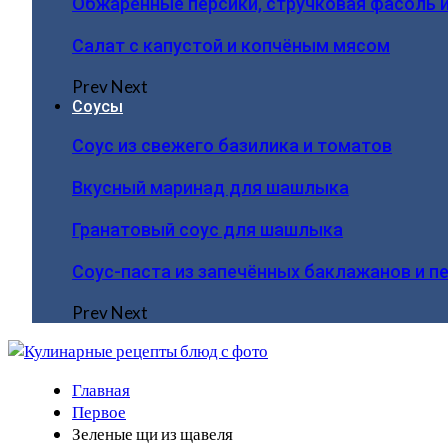
Обжаренные персики, стручковая фасоль 
Салат с капустой и копчёным мясом
Prev
Next
Соусы
Соус из свежего базилика и томатов
Вкусный маринад для шашлыка
Гранатовый соус для шашлыка
Соус-паста из запечённых баклажанов и п
Prev
Next
Главная
Первое
Зеленые щи из щавеля