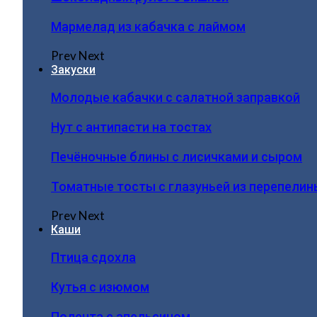
Мармелад из кабачка с лаймом
Prev
Next
Закуски
Молодые кабачки с салатной заправкой
Нут с антипасти на тостах
Печёночные блины с лисичками и сыром
Томатные тосты с глазуньей из перепелин
Prev
Next
Каши
Птица сдохла
Кутья с изюмом
Полента с апельсином