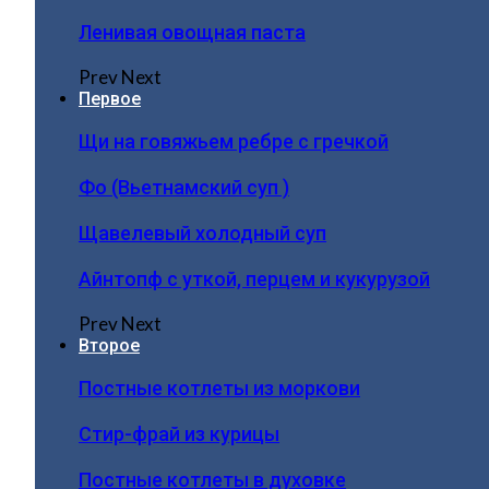
Ленивая овощная паста
Prev
Next
Первое
Щи на говяжьем ребре с гречкой
Фо (Вьетнамский суп )
Щавелевый холодный суп
Айнтопф с уткой, перцем и кукурузой
Prev
Next
Второе
Постные котлеты из моркови
Стир-фрай из курицы
Постные котлеты в духовке