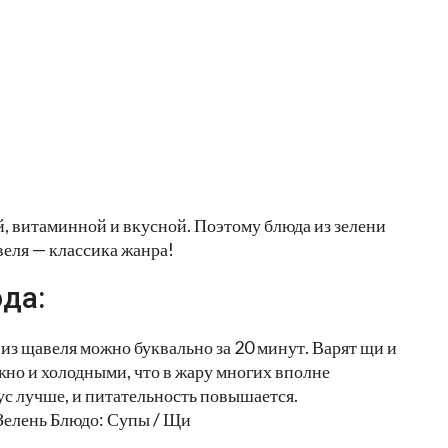
й, витаминной и вкусной. Поэтому блюда из зелени
еля — классика жанра!
да:
и из щавеля можно буквально за 20 минут. Варят щи и
ожно и холодными, что в жару многих вполне
ус лучше, и питательность повышается.
Зелень Блюдо: Супы / Щи