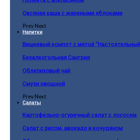
Овсяная каша с жареными яблоками
Prev
Next
Напитки
Вишневый компот с мятой “Настоятельный
Безалкогольная Сангрия
Облепиховый чай
Смузи овощной
Prev
Next
Салаты
Картофельно-огуречный салат с лососем
Салат с рисом, авокадо и кочудяном