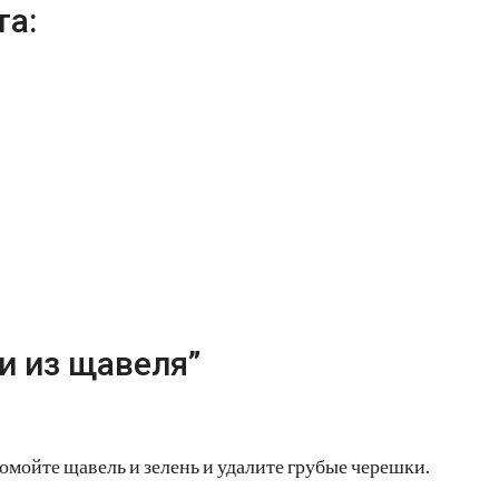
та:
и из щавеля”
омойте щавель и зелень и удалите грубые черешки.