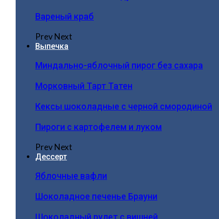
Вареный краб
Prev
Next
Выпечка
Миндально-яблочный пирог без сахара
Морковный Тарт Татен
Кексы шоколадные с черной смородиной
Пироги c картофелем и луком
Prev
Next
Дессерт
Яблочные вафли
Шоколадное печенье Брауни
Шоколадный рулет с вишней