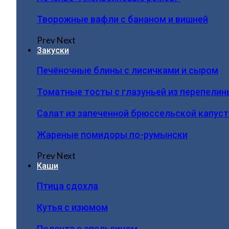
Творожные вафли с бананом и вишней
Prev
Next
Закуски
Печёночные блины с лисичками и сыром
Томатные тосты с глазуньей из перепелин
Салат из запеченной брюссельской капус
Жареные помидоры по-румынски
Prev
Next
Каши
Птица сдохла
Кутья с изюмом
Полента с апельсином