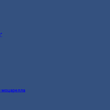
”
и моцарелла