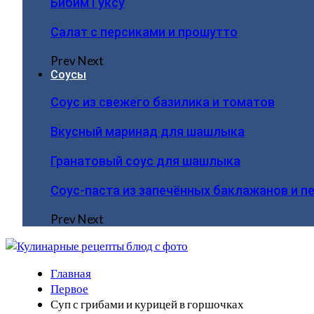
Бибим Гуксу
Салат с персиками и прошутто
Prev
Next
Соусы
Соус из свежего базилика и томатов
Вкусный маринад для шашлыка
Гранатовый соус для шашлыка
Соус-паста из запечённых баклажанов и п
Prev
Next
Главная
Первое
Суп с грибами и курицей в горшочках