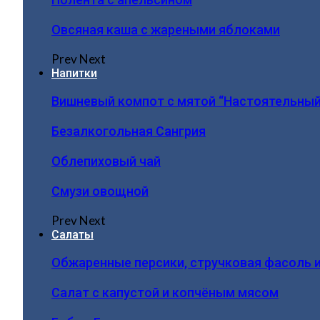
Овсяная каша с жареными яблоками
Prev
Next
Напитки
Вишневый компот с мятой “Настоятельный
Безалкогольная Сангрия
Облепиховый чай
Смузи овощной
Prev
Next
Салаты
Обжаренные персики, стручковая фасоль 
Салат с капустой и копчёным мясом