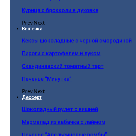
Курица с брокколи в духовке
Prev
Next
Выпечка
Кексы шоколадные с черной смородиной
Пироги c картофелем и луком
Скандинавский томатный тарт
Печенье “Минутка”
Prev
Next
Дессерт
Шоколадный рулет с вишней
Мармелад из кабачка с лаймом
Печенье “Апельсиновые ромбы”