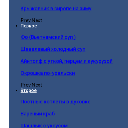
Крыжовник в сиропе на зиму
Prev
Next
Первое
Фо (Вьетнамский суп )
Щавелевый холодный суп
Айнтопф с уткой, перцем и кукурузой
Окрошка по-уральски
Prev
Next
Второе
Постные котлеты в духовке
Вареный краб
Шашлык с уксусом