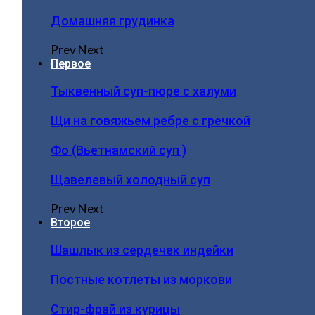
Домашняя грудинка
Prev
Next
Первое
Тыквенный суп-пюре с халуми
Щи на говяжьем ребре с гречкой
Фо (Вьетнамский суп )
Щавелевый холодный суп
Prev
Next
Второе
Шашлык из сердечек индейки
Постные котлеты из моркови
Стир-фрай из курицы