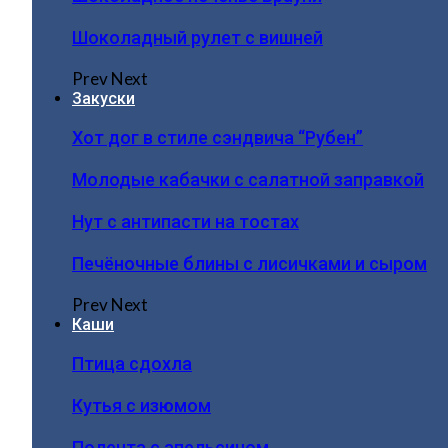
Шоколадный рулет с вишней
Prev
Next
Закуски
Хот дог в стиле сэндвича “Рубен”
Молодые кабачки с салатной заправкой
Нут с антипасти на тостах
Печёночные блины с лисичками и сыром
Prev
Next
Каши
Птица сдохла
Кутья с изюмом
Полента с апельсином