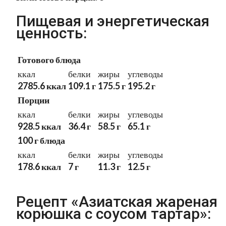
Пищевая и энергетическая
ценность:
Готового блюда
ккал
белки
жиры
углеводы
2785.6 ккал
109.1 г
175.5 г
195.2 г
Порции
ккал
белки
жиры
углеводы
928.5 ккал
36.4 г
58.5 г
65.1 г
100 г блюда
ккал
белки
жиры
углеводы
178.6 ккал
7 г
11.3 г
12.5 г
Рецепт «Азиатская жареная
корюшка с соусом тартар»: