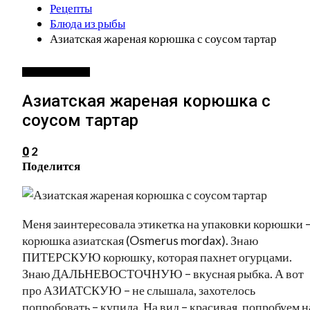
Рецепты
Блюда из рыбы
Азиатская жареная корюшка с соусом тартар
БЛЮДА ИЗ РЫБЫ
Азиатская жареная корюшка с
соусом тартар
2
0
Поделится
Меня заинтересовала этикетка на упаковки корюшки 
корюшка азиатская (Osmerus mordax). Знаю
ПИТЕРСКУЮ корюшку, которая пахнет огурцами.
Знаю ДАЛЬНЕВОСТОЧНУЮ – вкусная рыбка. А вот
про АЗИАТСКУЮ – не слышала, захотелось
попробовать – купила. На вид – красивая, попробуем н