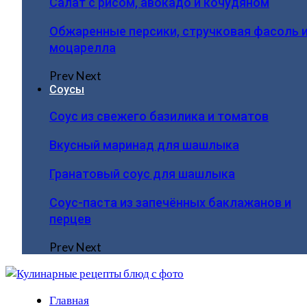
Салат с рисом, авокадо и кочудяном
Обжаренные персики, стручковая фасоль 
моцарелла
Prev
Next
Соусы
Соус из свежего базилика и томатов
Вкусный маринад для шашлыка
Гранатовый соус для шашлыка
Соус-паста из запечённых баклажанов и
перцев
Prev
Next
Главная