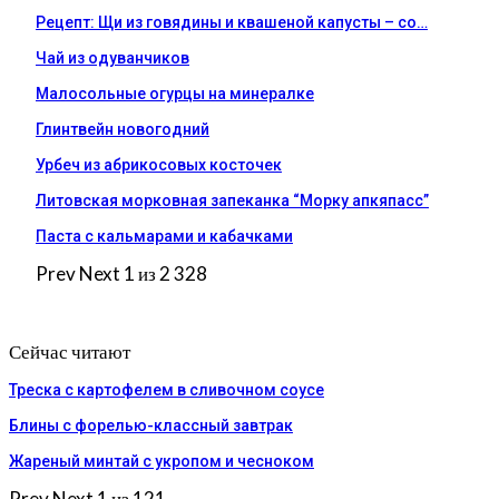
Рецепт: Щи из говядины и квашеной капусты – со…
Чай из одуванчиков
Малосольные огурцы на минералке
Глинтвейн новогодний
Урбеч из абрикосовых косточек
Литовская морковная запеканка “Морку апкяпасс”
Паста с кальмарами и кабачками
Prev
Next
1 из 2 328
Сейчас читают
Треска с картофелем в сливочном соусе
Блины с форелью-классный завтрак
Жареный минтай с укропом и чесноком
Prev
Next
1 из 121