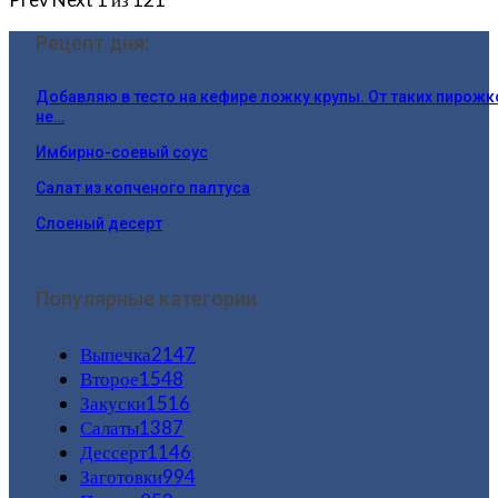
Рецепт дня:
Добавляю в тесто на кефире ложку крупы. От таких пирожк
не…
Имбирно-соевый соус
Салат из копченого палтуса
Слоеный десерт
Популярные категории
Выпечка
2147
Второе
1548
Закуски
1516
Салаты
1387
Дессерт
1146
Заготовки
994