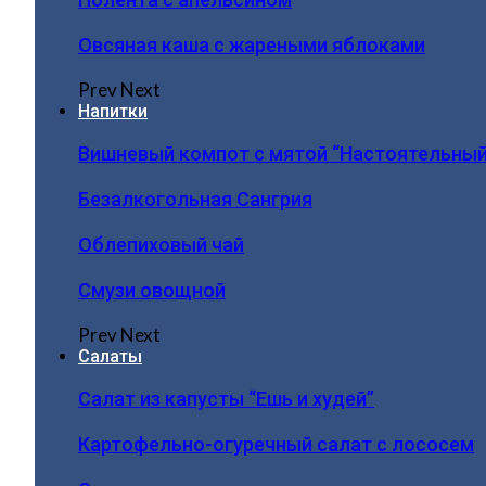
Овсяная каша с жареными яблоками
Prev
Next
Напитки
Вишневый компот с мятой “Настоятельный
Безалкогольная Сангрия
Облепиховый чай
Смузи овощной
Prev
Next
Салаты
Салат из капусты “Ешь и худей”
Картофельно-огуречный салат с лососем