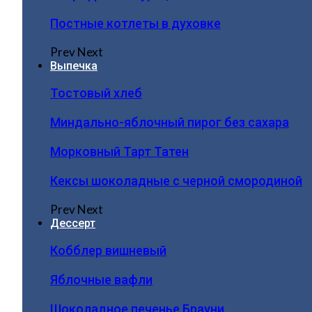
Постные котлеты в духовке
Prev
Next
Выпечка
Тостовый хлеб
Миндально-яблочный пирог без сахара
Морковный Тарт Татен
Кексы шоколадные с черной смородиной
Prev
Next
Дессерт
Кобблер вишневый
Яблочные вафли
Шоколадное печенье Брауни