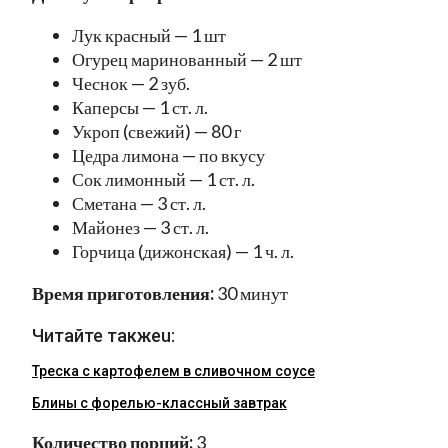
Лук красный — 1 шт
Огурец маринованный — 2 шт
Чеснок — 2 зуб.
Каперсы — 1 ст. л.
Укроп (свежий) — 80 г
Цедра лимона — по вкусу
Сок лимонный — 1 ст. л.
Сметана — 3 ст. л.
Майонез — 3 ст. л.
Горчица (дижонская) — 1 ч. л.
Время приготовления:
30 минут
Читайте такжеu:
Треска с картофелем в сливочном соусе
Блины с форелью-классный завтрак
Количество порций:
3