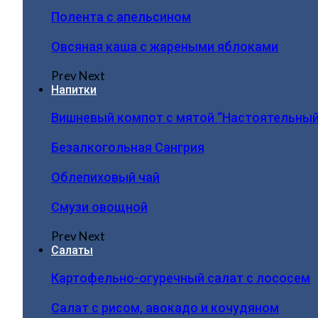
Полента с апельсином
Овсяная каша с жареными яблоками
Prev
Next
Напитки
Вишневый компот с мятой “Настоятельный
Безалкогольная Сангрия
Облепиховый чай
Смузи овощной
Prev
Next
Салаты
Картофельно-огуречный салат с лососем
Салат с рисом, авокадо и кочудяном