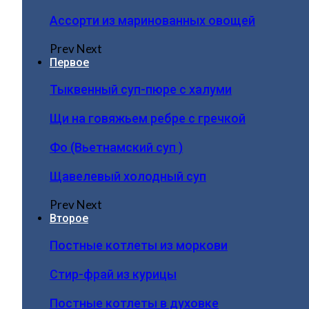
Ассорти из маринованных овощей
Prev
Next
Первое
Тыквенный суп-пюре с халуми
Щи на говяжьем ребре с гречкой
Фо (Вьетнамский суп )
Щавелевый холодный суп
Prev
Next
Второе
Постные котлеты из моркови
Стир-фрай из курицы
Постные котлеты в духовке