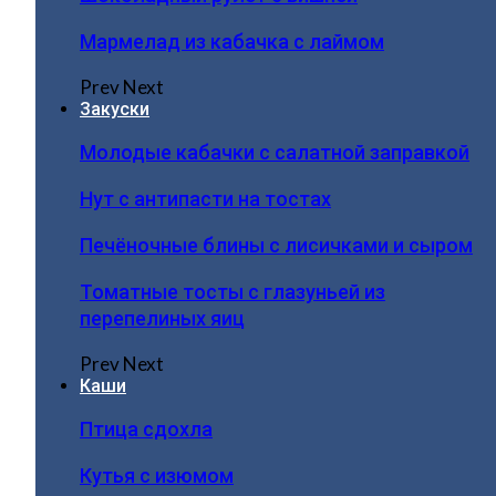
Мармелад из кабачка с лаймом
Prev
Next
Закуски
Молодые кабачки с салатной заправкой
Нут с антипасти на тостах
Печёночные блины с лисичками и сыром
Томатные тосты с глазуньей из
перепелиных яиц
Prev
Next
Каши
Птица сдохла
Кутья с изюмом