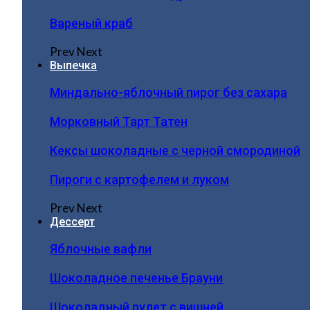
Вареный краб
Prev
Next
Выпечка
Миндально-яблочный пирог без сахара
Морковный Тарт Татен
Кексы шоколадные с черной смородиной
Пироги c картофелем и луком
Prev
Next
Дессерт
Яблочные вафли
Шоколадное печенье Брауни
Шоколадный рулет с вишней