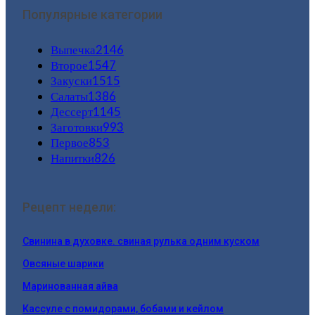
Популярные категории
Выпечка
2146
Второе
1547
Закуски
1515
Салаты
1386
Дессерт
1145
Заготовки
993
Первое
853
Напитки
826
Рецепт недели:
Свинина в духовке. свиная рулька одним куском
Овсяные шарики
Маринованная айва
Кассуле с помидорами, бобами и кейлом