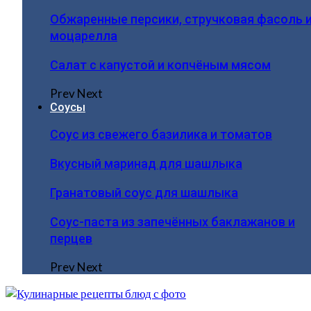
Обжаренные персики, стручковая фасоль 
моцарелла
Салат с капустой и копчёным мясом
Prev
Next
Соусы
Соус из свежего базилика и томатов
Вкусный маринад для шашлыка
Гранатовый соус для шашлыка
Соус-паста из запечённых баклажанов и
перцев
Prev
Next