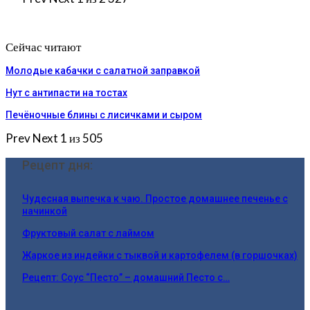
Сейчас читают
Молодые кабачки с салатной заправкой
Нут с антипасти на тостах
Печёночные блины с лисичками и сыром
Prev
Next
1 из 505
Рецепт дня:
Чудесная выпечка к чаю. Простое домашнее печенье с
начинкой
Фруктовый салат с лаймом
Жаркое из индейки с тыквой и картофелем (в горшочках)
Рецепт: Соус “Песто” – домашний Песто с…