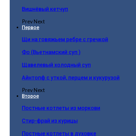
Вишнёвый кетчуп
Prev
Next
Первое
Щи на говяжьем ребре с гречкой
Фо (Вьетнамский суп )
Щавелевый холодный суп
Айнтопф с уткой, перцем и кукурузой
Prev
Next
Второе
Постные котлеты из моркови
Стир-фрай из курицы
Постные котлеты в духовке