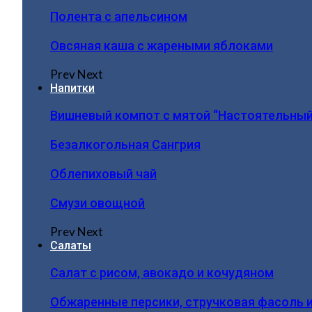
Полента с апельсином
Овсяная каша с жареными яблоками
Prev
Next
Напитки
Вишневый компот с мятой “Настоятельный
Безалкогольная Сангрия
Облепиховый чай
Смузи овощной
Prev
Next
Салаты
Салат с рисом, авокадо и кочудяном
Обжаренные персики, стручковая фасоль 