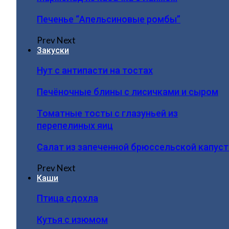
Печенье “Апельсиновые ромбы”
Prev
Next
Закуски
Нут с антипасти на тостах
Печёночные блины с лисичками и сыром
Томатные тосты с глазуньей из
перепелиных яиц
Салат из запеченной брюссельской капус
Prev
Next
Каши
Птица сдохла
Кутья с изюмом