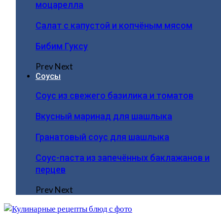
моцарелла
Салат с капустой и копчёным мясом
Бибим Гуксу
Prev
Next
Соусы
Соус из свежего базилика и томатов
Вкусный маринад для шашлыка
Гранатовый соус для шашлыка
Соус-паста из запечённых баклажанов и
перцев
Prev
Next