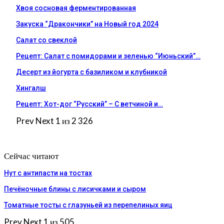
Хвоя сосновая ферментированная
Закуска “Дракончики” на Новый год 2024
Салат со свеклой
Рецепт: Салат с помидорами и зеленью “Июньский”…
Десерт из йогурта с базиликом и клубникой
Хингалш
Рецепт: Хот-дог “Русский” – С ветчиной и…
Prev
Next
1 из 2 326
Сейчас читают
Нут с антипасти на тостах
Печёночные блины с лисичками и сыром
Томатные тосты с глазуньей из перепелиных яиц
Prev
Next
1 из 505