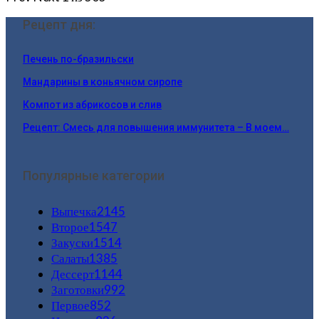
Рецепт дня:
Печень по-бразильски
Мандарины в коньячном сиропе
Компот из абрикосов и слив
Рецепт: Смесь для повышения иммунитета – В моем…
Популярные категории
Выпечка
2145
Второе
1547
Закуски
1514
Салаты
1385
Дессерт
1144
Заготовки
992
Первое
852