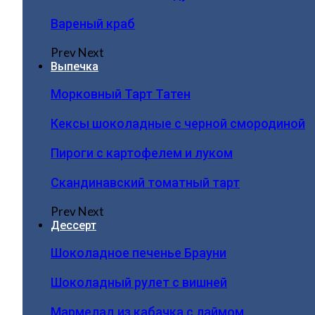
Вареный краб
Prev
Next
Выпечка
Морковный Тарт Татен
Кексы шоколадные с черной смородиной
Пироги c картофелем и луком
Скандинавский томатный тарт
Prev
Next
Дессерт
Шоколадное печенье Брауни
Шоколадный рулет с вишней
Мармелад из кабачка с лаймом