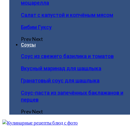
моцарелла
Салат с капустой и копчёным мясом
Бибим Гуксу
Prev
Next
Соусы
Соус из свежего базилика и томатов
Вкусный маринад для шашлыка
Гранатовый соус для шашлыка
Соус-паста из запечённых баклажанов и
перцев
Prev
Next