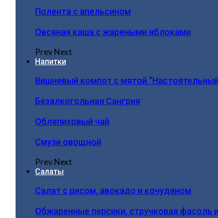
Полента с апельсином
Овсяная каша с жареными яблоками
Prev
Next
Напитки
Вишневый компот с мятой “Настоятельный
Безалкогольная Сангрия
Облепиховый чай
Смузи овощной
Prev
Next
Салаты
Салат с рисом, авокадо и кочудяном
Обжаренные персики, стручковая фасоль 