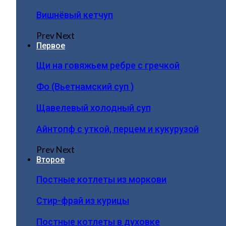
Вишнёвый кетчуп
Prev
Next
Первое
Щи на говяжьем ребре с гречкой
Фо (Вьетнамский суп )
Щавелевый холодный суп
Айнтопф с уткой, перцем и кукурузой
Prev
Next
Второе
Постные котлеты из моркови
Стир-фрай из курицы
Постные котлеты в духовке