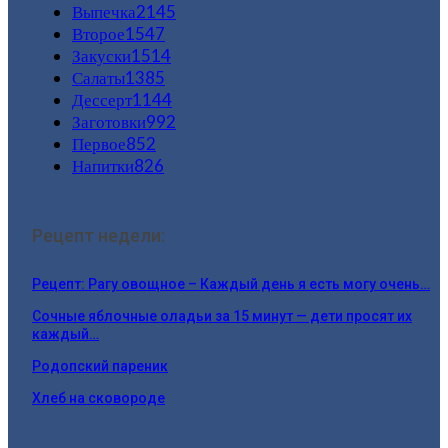
Выпечка
2145
Второе
1547
Закуски
1514
Салаты
1385
Дессерт
1144
Заготовки
992
Первое
852
Напитки
826
Рецепт недели:
Рецепт: Рагу овощное – Каждый день я есть могу очень…
Сочные яблочные оладьи за 15 минут — дети просят их
каждый…
Родопский пареник
Хлеб на сковороде