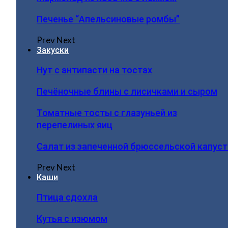
Печенье “Апельсиновые ромбы”
Prev
Next
Закуски
Нут с антипасти на тостах
Печёночные блины с лисичками и сыром
Томатные тосты с глазуньей из
перепелиных яиц
Салат из запеченной брюссельской капус
Prev
Next
Каши
Птица сдохла
Кутья с изюмом