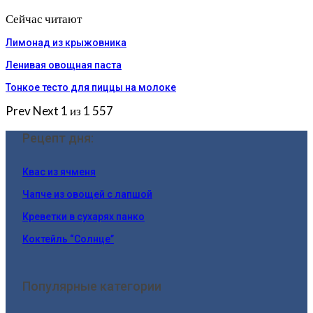
Сейчас читают
Лимонад из крыжовника
Ленивая овощная паста
Тонкое тесто для пиццы на молоке
Prev
Next
1 из 1 557
Рецепт дня:
Квас из ячменя
Чапче из овощей с лапшой
Креветки в сухарях панко
Коктейль “Солнце”
Популярные категории