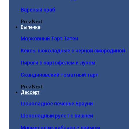
Вареный краб
Prev
Next
Выпечка
Морковный Тарт Татен
Кексы шоколадные с черной смородиной
Пироги c картофелем и луком
Скандинавский томатный тарт
Prev
Next
Дессерт
Шоколадное печенье Брауни
Шоколадный рулет с вишней
Мармелад из кабачка с лаймом