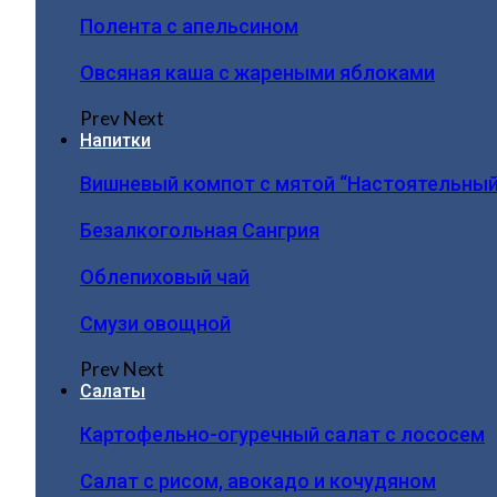
Полента с апельсином
Овсяная каша с жареными яблоками
Prev
Next
Напитки
Вишневый компот с мятой “Настоятельный
Безалкогольная Сангрия
Облепиховый чай
Смузи овощной
Prev
Next
Салаты
Картофельно-огуречный салат с лососем
Салат с рисом, авокадо и кочудяном