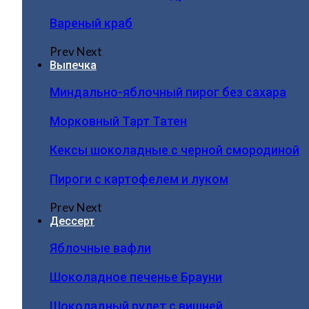
Вареный краб
Prev
Next
Выпечка
Миндально-яблочный пирог без сахара
Морковный Тарт Татен
Кексы шоколадные с черной смородиной
Пироги c картофелем и луком
Prev
Next
Дессерт
Яблочные вафли
Шоколадное печенье Брауни
Шоколадный рулет с вишней