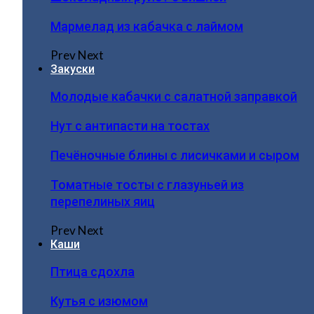
Мармелад из кабачка с лаймом
Prev
Next
Закуски
Молодые кабачки с салатной заправкой
Нут с антипасти на тостах
Печёночные блины с лисичками и сыром
Томатные тосты с глазуньей из
перепелиных яиц
Prev
Next
Каши
Птица сдохла
Кутья с изюмом