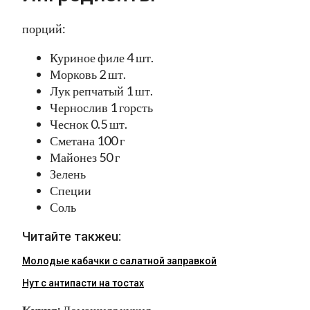
порций:
Куриное филе 4 шт.
Морковь 2 шт.
Лук репчатый 1 шт.
Чернослив 1 горсть
Чеснок 0.5 шт.
Сметана 100 г
Майонез 50 г
Зелень
Специи
Соль
Читайте такжеu:
Молодые кабачки с салатной заправкой
Нут с антипасти на тостах
Кухня:
Домашняя кухня