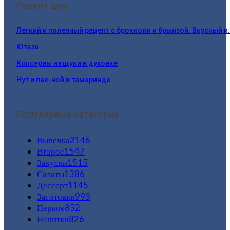
Рецепт дня:
Легкий и полезный рецепт с брокколи и брынзой. Вкусный и
Ютаза
Консервы из щуки в духовке
Нут и пак-чой в тамаринде
Популярные категории
Выпечка
2146
Второе
1547
Закуски
1515
Салаты
1386
Дессерт
1145
Заготовки
993
Первое
852
Напитки
826