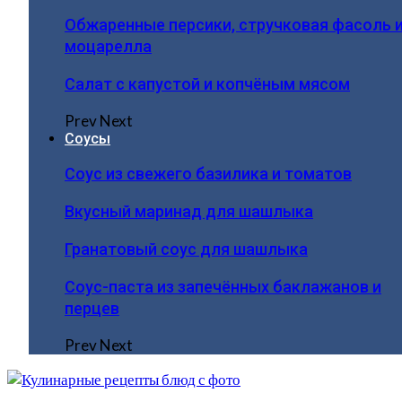
Обжаренные персики, стручковая фасоль 
моцарелла
Салат с капустой и копчёным мясом
Prev
Next
Соусы
Соус из свежего базилика и томатов
Вкусный маринад для шашлыка
Гранатовый соус для шашлыка
Соус-паста из запечённых баклажанов и
перцев
Prev
Next