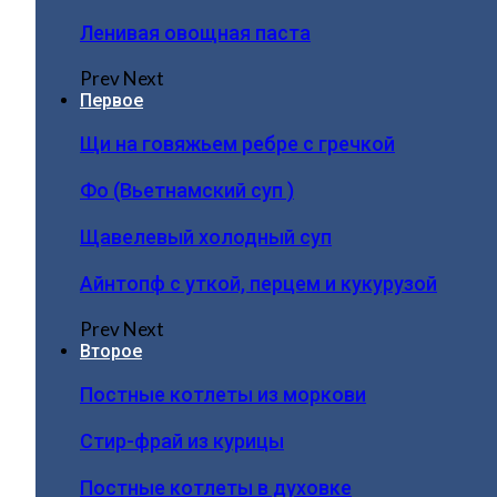
Ленивая овощная паста
Prev
Next
Первое
Щи на говяжьем ребре с гречкой
Фо (Вьетнамский суп )
Щавелевый холодный суп
Айнтопф с уткой, перцем и кукурузой
Prev
Next
Второе
Постные котлеты из моркови
Стир-фрай из курицы
Постные котлеты в духовке