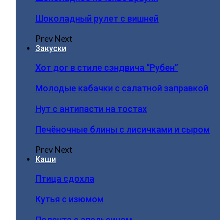
Шоколадный рулет с вишней
Prev
Next
Закуски
Хот дог в стиле сэндвича “Рубен”
Молодые кабачки с салатной заправкой
Нут с антипасти на тостах
Печёночные блины с лисичками и сыром
Prev
Next
Каши
Птица сдохла
Кутья с изюмом
Полента с апельсином