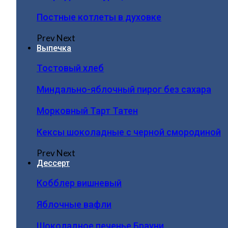
Постные котлеты в духовке
Prev
Next
Выпечка
Тостовый хлеб
Миндально-яблочный пирог без сахара
Морковный Тарт Татен
Кексы шоколадные с черной смородиной
Prev
Next
Дессерт
Кобблер вишневый
Яблочные вафли
Шоколадное печенье Брауни