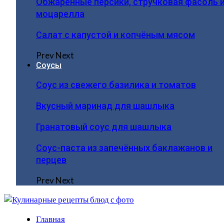
Обжаренные персики, стручковая фасоль 
моцарелла
Салат с капустой и копчёным мясом
Prev
Next
Соусы
Соус из свежего базилика и томатов
Вкусный маринад для шашлыка
Гранатовый соус для шашлыка
Соус-паста из запечённых баклажанов и
перцев
Prev
Next
Главная