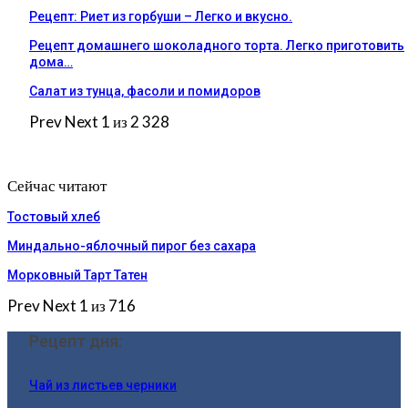
Рецепт: Риет из горбуши – Легко и вкусно.
Рецепт домашнего шоколадного торта. Легко приготовить
дома…
Салат из тунца, фасоли и помидоров
Prev
Next
1 из 2 328
Сейчас читают
Тостовый хлеб
Миндально-яблочный пирог без сахара
Морковный Тарт Татен
Prev
Next
1 из 716
Рецепт дня:
Чай из листьев черники