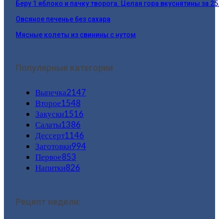
Беру 1 яблоко и пачку творога. Целая гора вкуснятины за 2
Овсяное печенье без сахара
Мясные колеты из свинины с нутом
Популярные категории
Выпечка
2147
Второе
1548
Закуски
1516
Салаты
1386
Дессерт
1146
Заготовки
994
Первое
853
Напитки
826
Рецепт недели: