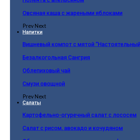
Овсяная каша с жареными яблоками
Prev
Next
Напитки
Вишневый компот с мятой “Настоятельный
Безалкогольная Сангрия
Облепиховый чай
Смузи овощной
Prev
Next
Салаты
Картофельно-огуречный салат с лососем
Салат с рисом, авокадо и кочудяном