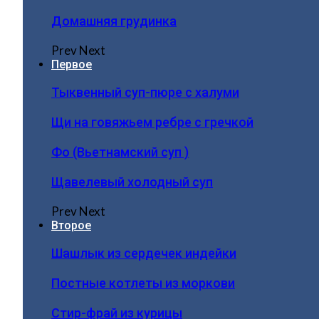
Домашняя грудинка
Prev
Next
Первое
Тыквенный суп-пюре с халуми
Щи на говяжьем ребре с гречкой
Фо (Вьетнамский суп )
Щавелевый холодный суп
Prev
Next
Второе
Шашлык из сердечек индейки
Постные котлеты из моркови
Стир-фрай из курицы