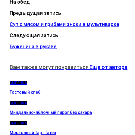
На обед
Предыдущая запись
Суп с мясом и грибами эноки в мультиварке
Следующая запись
Буженина в рукаве
Вам также могут понравиться
Еще от автора
ВЫПЕЧКА
Тостовый хлеб
ВЫПЕЧКА
Миндально-яблочный пирог без сахара
ВЫПЕЧКА
Морковный Тарт Татен