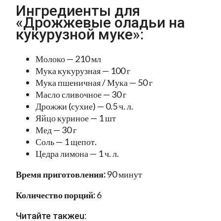
Ингредиенты для
«Дрожжевые оладьи на
кукурузной муке»:
Молоко — 210 мл
Мука кукурузная — 100 г
Мука пшеничная / Мука — 50 г
Масло сливочное — 30 г
Дрожжи (сухие) — 0.5 ч. л.
Яйцо куриное — 1 шт
Мед — 30 г
Соль — 1 щепот.
Цедра лимона — 1 ч. л.
Время приготовления:
90 минут
Количество порций:
6
Читайте такжеu: