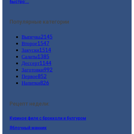
быстро:…
Популярные категории
Выпечка
2145
Второе
1547
Закуски
1514
Салаты
1385
Дессерт
1144
Заготовки
992
Первое
852
Напитки
826
Рецепт недели:
Куриное филе с брокколи и булгуром
Яблочный манник