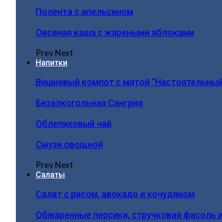
Полента с апельсином
Овсяная каша с жареными яблоками
Prev
Next
Напитки
Вишневый компот с мятой “Настоятельный
Безалкогольная Сангрия
Облепиховый чай
Смузи овощной
Prev
Next
Салаты
Салат с рисом, авокадо и кочудяном
Обжаренные персики, стручковая фасоль 