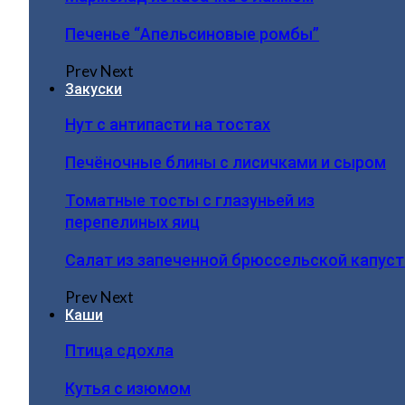
Печенье “Апельсиновые ромбы”
Prev
Next
Закуски
Нут с антипасти на тостах
Печёночные блины с лисичками и сыром
Томатные тосты с глазуньей из
перепелиных яиц
Салат из запеченной брюссельской капус
Prev
Next
Каши
Птица сдохла
Кутья с изюмом