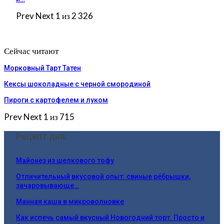
Prev
Next
1 из 2 326
Сейчас читают
Морковный Тарт Татен
Кексы шоколадные с черной смородиной
Пироги c картофелем и луком
Prev
Next
1 из 715
Рецепт дня:
Майонез из шелкового тофу
Отличительный вкусовой опыт: свиные рёбрышки,
зачаровывающе…
Манная каша в микроволновке
Как испечь самый вкусный Новогодний торт. Просто и