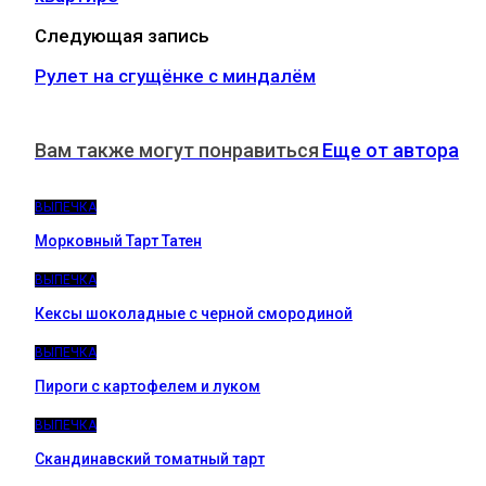
Следующая запись
Рулет на сгущёнке с миндалём
Вам также могут понравиться
Еще от автора
ВЫПЕЧКА
Морковный Тарт Татен
ВЫПЕЧКА
Кексы шоколадные с черной смородиной
ВЫПЕЧКА
Пироги c картофелем и луком
ВЫПЕЧКА
Скандинавский томатный тарт