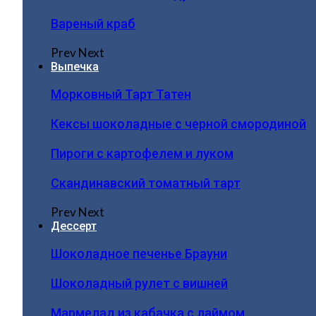
Вареный краб
Prev
Next
Выпечка
Морковный Тарт Татен
Кексы шоколадные с черной смородиной
Пироги c картофелем и луком
Скандинавский томатный тарт
Prev
Next
Дессерт
Шоколадное печенье Брауни
Шоколадный рулет с вишней
Мармелад из кабачка с лаймом