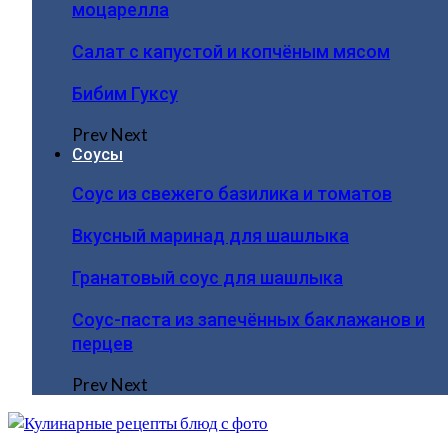
моцарелла
Салат с капустой и копчёным мясом
Бибим Гуксу
Prev
Next
Соусы
Соус из свежего базилика и томатов
Вкусный маринад для шашлыка
Гранатовый соус для шашлыка
Соус-паста из запечённых баклажанов и
перцев
Prev
Next