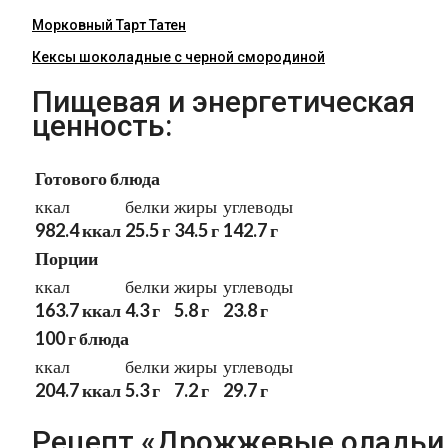
Морковный Тарт Татен
Кексы шоколадные с черной смородиной
Пищевая и энергетическая
ценность:
Готового блюда
ккал
белки
жиры
углеводы
982.4 ккал
25.5 г
34.5 г
142.7 г
Порции
ккал
белки
жиры
углеводы
163.7 ккал
4.3 г
5.8 г
23.8 г
100 г блюда
ккал
белки
жиры
углеводы
204.7 ккал
5.3 г
7.2 г
29.7 г
Рецепт «Дрожжевые оладьи