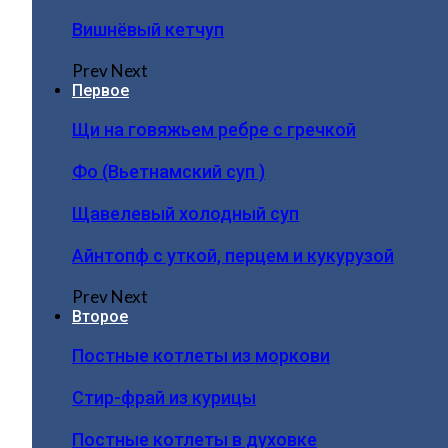
Вишнёвый кетчуп
Prev
Next
Первое
Щи на говяжьем ребре с гречкой
Фо (Вьетнамский суп )
Щавелевый холодный суп
Айнтопф с уткой, перцем и кукурузой
Prev
Next
Второе
Постные котлеты из моркови
Стир-фрай из курицы
Постные котлеты в духовке