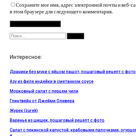
Сохраните мое имя, адрес электронной почты и веб-са
в этом браузере для следующего комментария.
Интересное:
Драники без муки с яйцом пашот, пошаговый рецепт с фото
Азу из филе индейки в сметанном соусе
Морковный салат с перцем чили
Глинтвейн от Джейми Оливера
Журек (żurek)
Варенье из шишек, пошаговый рецепт с фото
Салат с пекинской капустой, крабовыми палочками, огурц
и…