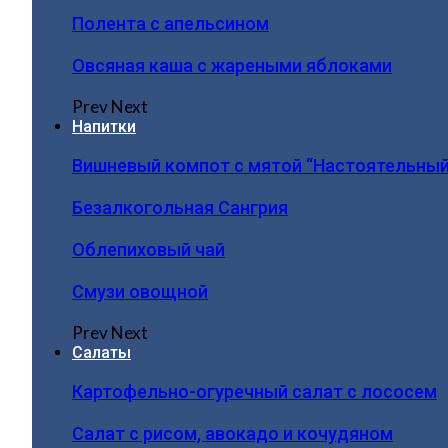
Полента с апельсином
Овсяная каша с жареными яблоками
Prev
Next
Напитки
Вишневый компот с мятой “Настоятельный
Безалкогольная Сангрия
Облепиховый чай
Смузи овощной
Prev
Next
Салаты
Картофельно-огуречный салат с лососем
Салат с рисом, авокадо и кочудяном