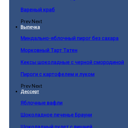
Вареный краб
Prev
Next
Выпечка
Миндально-яблочный пирог без сахара
Морковный Тарт Татен
Кексы шоколадные с черной смородиной
Пироги c картофелем и луком
Prev
Next
Дессерт
Яблочные вафли
Шоколадное печенье Брауни
Шоколадный рулет с вишней