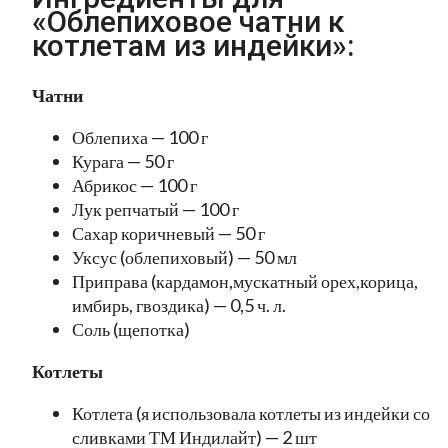
«Облепиховое чатни к
котлетам из индейки»:
Чатни
Облепиха — 100 г
Курага — 50 г
Абрикос — 100 г
Лук репчатый — 100 г
Сахар коричневый — 50 г
Уксус (облепиховый) — 50 мл
Приправа (кардамон,мускатный орех,корица,
имбирь, гвоздика) — 0,5 ч. л.
Соль (щепотка)
Котлеты
Котлета (я использовала котлеты из индейки со
сливками ТМ Индилайт) — 2 шт