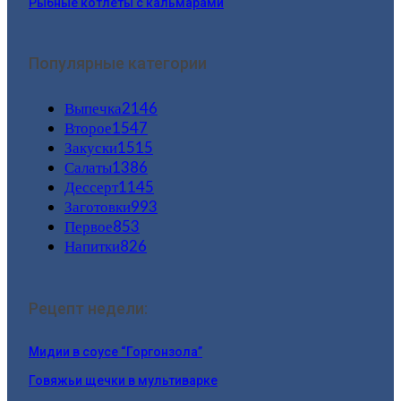
Рыбные котлеты с кальмарами
Популярные категории
Выпечка
2146
Второе
1547
Закуски
1515
Салаты
1386
Дессерт
1145
Заготовки
993
Первое
853
Напитки
826
Рецепт недели:
Мидии в соусе “Горгонзола”
Говяжьи щечки в мультиварке