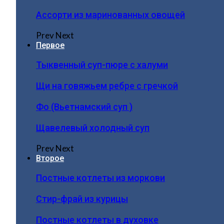
Ассорти из маринованных овощей
Prev
Next
Первое
Тыквенный суп-пюре с халуми
Щи на говяжьем ребре с гречкой
Фо (Вьетнамский суп )
Щавелевый холодный суп
Prev
Next
Второе
Постные котлеты из моркови
Стир-фрай из курицы
Постные котлеты в духовке