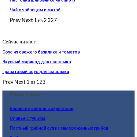
Настойка шиповника на спирту
Чай с чабрецом и мятой
Prev
Next
1 из 2 327
Сейчас читают
Соус из свежего базилика и томатов
Вкусный маринад для шашлыка
Гранатовый соус для шашлыка
Prev
Next
1 из 123
Рецепт дня:
Варенье из яблок и абрикосов
Оливье с тунцом
Постный грибной суп из замороженных грибов