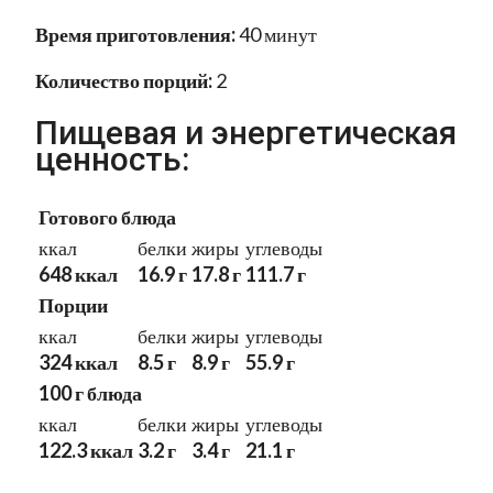
Время приготовления:
40 минут
Количество порций:
2
Пищевая и энергетическая
ценность:
Готового блюда
ккал
белки
жиры
углеводы
648 ккал
16.9 г
17.8 г
111.7 г
Порции
ккал
белки
жиры
углеводы
324 ккал
8.5 г
8.9 г
55.9 г
100 г блюда
ккал
белки
жиры
углеводы
122.3 ккал
3.2 г
3.4 г
21.1 г