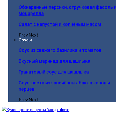
Обжаренные персики, стручковая фасоль 
моцарелла
Салат с капустой и копчёным мясом
Prev
Next
Соусы
Соус из свежего базилика и томатов
Вкусный маринад для шашлыка
Гранатовый соус для шашлыка
Соус-паста из запечённых баклажанов и
перцев
Prev
Next