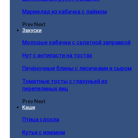
Мармелад из кабачка с лаймом
Prev
Next
Закуски
Молодые кабачки с салатной заправкой
Нут с антипасти на тостах
Печёночные блины с лисичками и сыром
Томатные тосты с глазуньей из
перепелиных яиц
Prev
Next
Каши
Птица сдохла
Кутья с изюмом