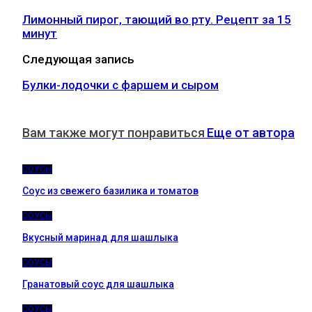
Лимонный пирог, тающий во рту. Рецепт за 15
минут
Следующая запись
Булки-лодочки с фаршем и сыром
Вам также могут понравиться
Еще от автора
СОУСЫ
Соус из свежего базилика и томатов
СОУСЫ
Вкусный маринад для шашлыка
СОУСЫ
Гранатовый соус для шашлыка
СОУСЫ