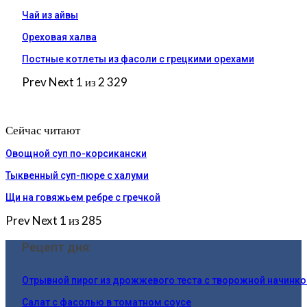
Чай из айвы
Ореховая халва
Постные котлеты из фасоли с грецкими орехами
Prev
Next
1 из 2 329
Сейчас читают
Овощной суп по-корсикански
Тыквенный суп-пюре с халуми
Щи на говяжьем ребре с гречкой
Prev
Next
1 из 285
Рецепт дня:
Отрывной пирог из дрожжевого теста с творожной начинко
Салат с фасолью в томатном соусе