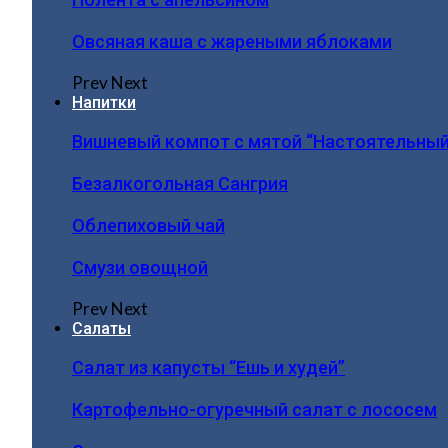
Овсяная каша с жареными яблоками
Prev
Next
Напитки
Вишневый компот с мятой “Настоятельный
Безалкогольная Сангрия
Облепиховый чай
Смузи овощной
Prev
Next
Салаты
Салат из капусты “Ешь и худей”
Картофельно-огуречный салат с лососем