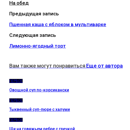
На обед
Предыдущая запись
Пшенная каша с яблоком в мультиварке
Следующая запись
Лимонно-ягодный торт
Вам также могут понравиться
Еще от автора
ПЕРВОЕ
Овощной суп по-корсикански
ПЕРВОЕ
Тыквенный суп-пюре с халуми
ПЕРВОЕ
Щи на говяжьем ребре с гречкой