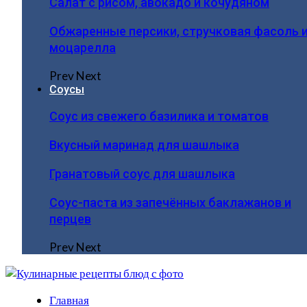
Салат с рисом, авокадо и кочудяном
Обжаренные персики, стручковая фасоль 
моцарелла
Prev
Next
Соусы
Соус из свежего базилика и томатов
Вкусный маринад для шашлыка
Гранатовый соус для шашлыка
Соус-паста из запечённых баклажанов и
перцев
Prev
Next
Главная