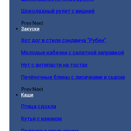
Шоколадный рулет с вишней
Prev
Next
Закуски
Хот дог в стиле сэндвича “Рубен”
Молодые кабачки с салатной заправкой
Нут с антипасти на тостах
Печёночные блины с лисичками и сыром
Prev
Next
Каши
Птица сдохла
Кутья с изюмом
Полента с апельсином