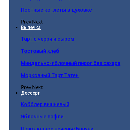
Постные котлеты в духовке
Prev
Next
Выпечка
Тарт с черри и сыром
Тостовый хлеб
Миндально-яблочный пирог без сахара
Морковный Тарт Татен
Prev
Next
Дессерт
Кобблер вишневый
Яблочные вафли
Шоколадное печенье Брауни