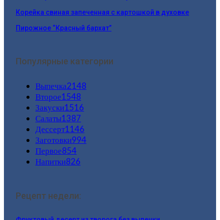
Корейка свиная запеченная с картошкой в духовке
Пирожное “Красный бархат”
Популярные категории
Выпечка
2148
Второе
1548
Закуски
1516
Салаты
1387
Дессерт
1146
Заготовки
994
Первое
854
Напитки
826
Рецепт недели:
Фруктовый десерт из творога без выпечки