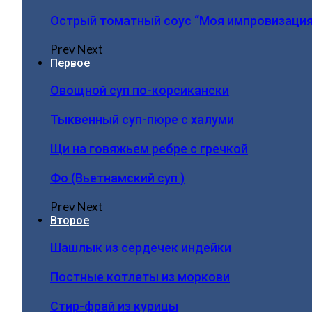
Острый томатный соус “Моя импровизация
Prev
Next
Первое
Овощной суп по-корсикански
Тыквенный суп-пюре с халуми
Щи на говяжьем ребре с гречкой
Фо (Вьетнамский суп )
Prev
Next
Второе
Шашлык из сердечек индейки
Постные котлеты из моркови
Стир-фрай из курицы