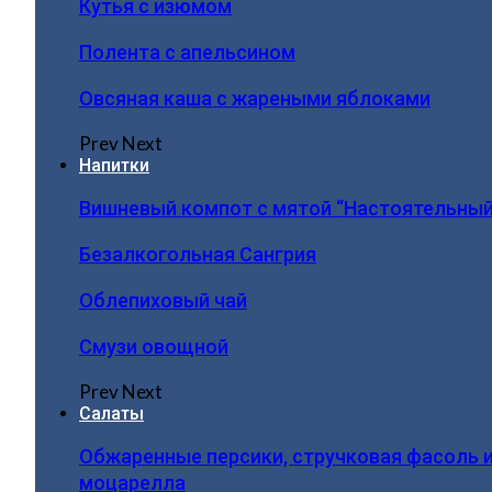
Кутья с изюмом
Полента с апельсином
Овсяная каша с жареными яблоками
Prev
Next
Напитки
Вишневый компот с мятой “Настоятельный
Безалкогольная Сангрия
Облепиховый чай
Смузи овощной
Prev
Next
Салаты
Обжаренные персики, стручковая фасоль 
моцарелла