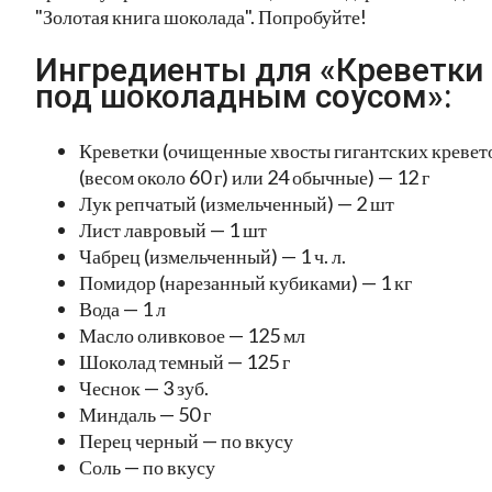
"Золотая книга шоколада". Попробуйте!
Ингредиенты для «Креветки
под шоколадным соусом»:
Креветки (очищенные хвосты гигантских кревет
(весом около 60 г) или 24 обычные) — 12 г
Лук репчатый (измельченный) — 2 шт
Лист лавровый — 1 шт
Чабрец (измельченный) — 1 ч. л.
Помидор (нарезанный кубиками) — 1 кг
Вода — 1 л
Масло оливковое — 125 мл
Шоколад темный — 125 г
Чеснок — 3 зуб.
Миндаль — 50 г
Перец черный — по вкусу
Соль — по вкусу