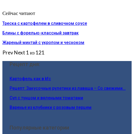
Сейчас читают
Треска с картофелем в сливочном соусе
Блины с форелью-классный завтрак
Жареный минтай с укропом и чесноком
Prev
Next
1 из 121
Рецепт дня:
Картофель как в kfc
Рецепт: Закусочные рулетики из лаваша – Со свежими…
Суп с тунцом и вялеными томатами
Варенье из клубники с розовым перцем
Популярные категории