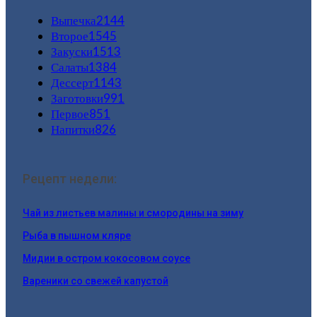
Выпечка
2144
Второе
1545
Закуски
1513
Салаты
1384
Дессерт
1143
Заготовки
991
Первое
851
Напитки
826
Рецепт недели:
Чай из листьев малины и смородины на зиму
Рыба в пышном кляре
Мидии в остром кокосовом соусе
Вареники со свежей капустой