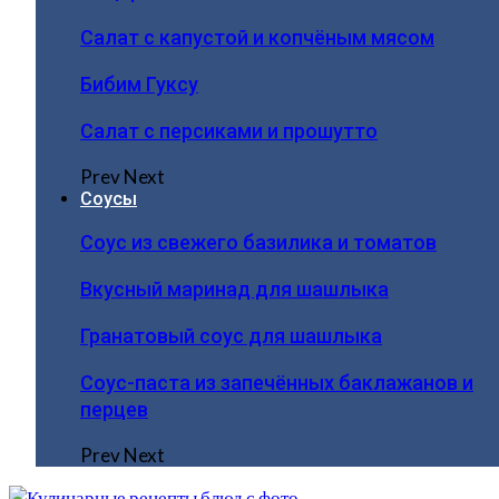
Салат с капустой и копчёным мясом
Бибим Гуксу
Салат с персиками и прошутто
Prev
Next
Соусы
Соус из свежего базилика и томатов
Вкусный маринад для шашлыка
Гранатовый соус для шашлыка
Соус-паста из запечённых баклажанов и
перцев
Prev
Next