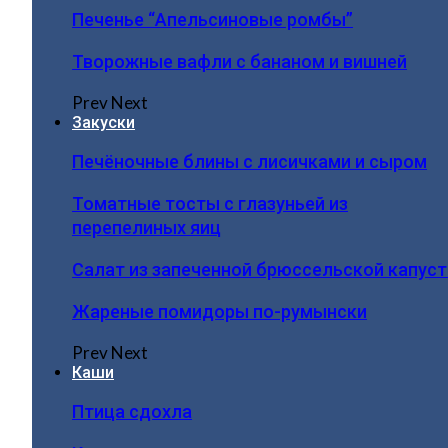
Печенье “Апельсиновые ромбы”
Творожные вафли с бананом и вишней
Prev
Next
Закуски
Печёночные блины с лисичками и сыром
Томатные тосты с глазуньей из
перепелиных яиц
Салат из запеченной брюссельской капус
Жареные помидоры по-румынски
Prev
Next
Каши
Птица сдохла