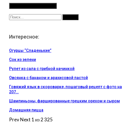
Интересное:
Огурцы “Сладенькие”
Сок из зелени
Рулет из сала с грибной начинкой
Овсянка с бананом и арахисовой пастой
Говяжий язык в скороварке, пошаговый рецепт с фото на
207…
Шампиньоны, фаршированные грецким орехом и сыром
Домашняя пицца
Prev
Next
1 из 2 325