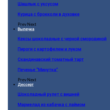
Шашлык с уксусом
Курица с брокколи в духовке
Prev
Next
Выпечка
Кексы шоколадные с черной смородиной
Пироги c картофелем и луком
Скандинавский томатный тарт
Печенье “Минутка”
Prev
Next
Дессерт
Шоколадный рулет с вишней
Мармелад из кабачка с лаймом