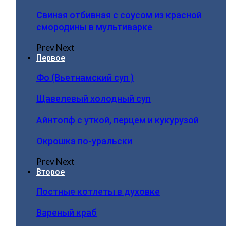
Свиная отбивная с соусом из красной
смородины в мультиварке
Prev
Next
Первое
Фо (Вьетнамский суп )
Щавелевый холодный суп
Айнтопф с уткой, перцем и кукурузой
Окрошка по-уральски
Prev
Next
Второе
Постные котлеты в духовке
Вареный краб