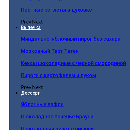
Постные котлеты в духовке
Prev
Next
Выпечка
Миндально-яблочный пирог без сахара
Морковный Тарт Татен
Кексы шоколадные с черной смородиной
Пироги c картофелем и луком
Prev
Next
Дессерт
Яблочные вафли
Шоколадное печенье Брауни
Шоколадный рулет с вишней