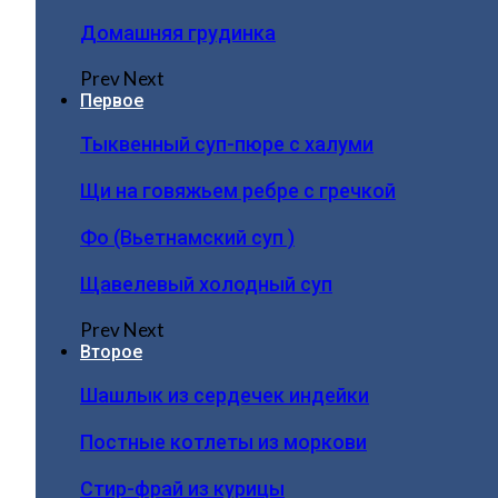
Домашняя грудинка
Prev
Next
Первое
Тыквенный суп-пюре с халуми
Щи на говяжьем ребре с гречкой
Фо (Вьетнамский суп )
Щавелевый холодный суп
Prev
Next
Второе
Шашлык из сердечек индейки
Постные котлеты из моркови
Стир-фрай из курицы