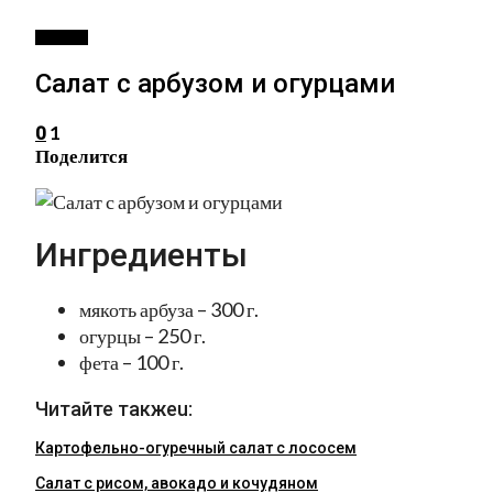
САЛАТЫ
Салат с арбузом и огурцами
1
0
Поделится
Ингредиенты
мякоть арбуза – 300 г.
огурцы – 250 г.
фета – 100 г.
Читайте такжеu:
Картофельно-огуречный салат с лососем
Салат с рисом, авокадо и кочудяном