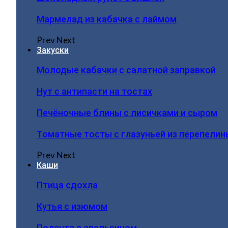
Мармелад из кабачка с лаймом
Prev
Next
Закуски
Молодые кабачки с салатной заправкой
Нут с антипасти на тостах
Печёночные блины с лисичками и сыром
Томатные тосты с глазуньей из перепелин
Prev
Next
Каши
Птица сдохла
Кутья с изюмом
Полента с апельсином