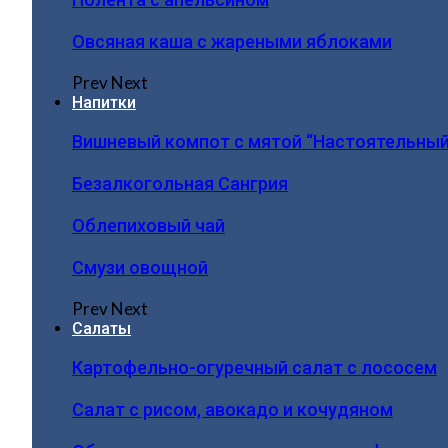
Овсяная каша с жареными яблоками
Prev
Next
Напитки
Вишневый компот с мятой “Настоятельный
Безалкогольная Сангрия
Облепиховый чай
Смузи овощной
Prev
Next
Салаты
Картофельно-огуречный салат с лососем
Салат с рисом, авокадо и кочудяном