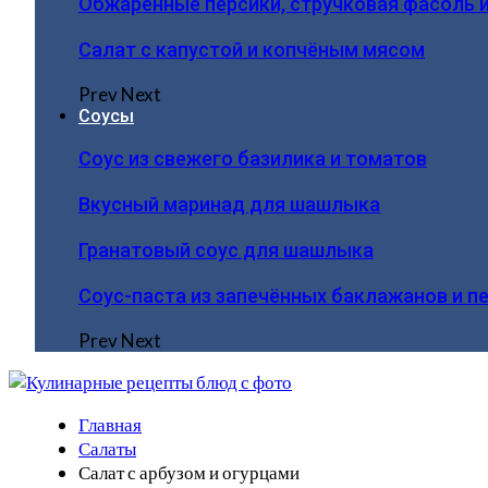
Обжаренные персики, стручковая фасоль 
Салат с капустой и копчёным мясом
Prev
Next
Соусы
Соус из свежего базилика и томатов
Вкусный маринад для шашлыка
Гранатовый соус для шашлыка
Соус-паста из запечённых баклажанов и п
Prev
Next
Главная
Салаты
Салат с арбузом и огурцами