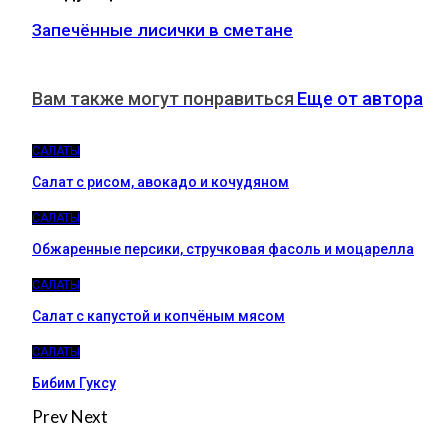
Запечённые лисички в сметане
Вам также могут понравиться
Еще от автора
САЛАТЫ
Салат с рисом, авокадо и кочудяном
САЛАТЫ
Обжаренные персики, стручковая фасоль и моцарелла
САЛАТЫ
Салат с капустой и копчёным мясом
САЛАТЫ
Бибим Гуксу
Prev
Next