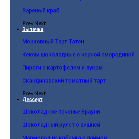
Вареный краб
Prev
Next
Выпечка
Морковный Тарт Татен
Кексы шоколадные с черной смородиной
Пироги c картофелем и луком
Скандинавский томатный тарт
Prev
Next
Дессерт
Шоколадное печенье Брауни
Шоколадный рулет с вишней
Мармелад из кабачка с лаймом