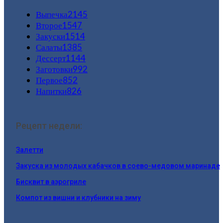
Выпечка
2145
Второе
1547
Закуски
1514
Салаты
1385
Дессерт
1144
Заготовки
992
Первое
852
Напитки
826
Рецепт недели:
Залетти
Закуска из молодых кабачков в соево-медовом маринаде
Бисквит в аэрогриле
Компот из вишни и клубники на зиму