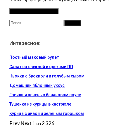
Интересное:
Постный маковый рулет
Салат со свеклой и орехами ПП
Ньокки с брокколи и голубым сыром
Домашний яблочный уксус
Говяжья печень в банановом соусе
Тушенка из курицы в кастрюле
Курица с айвой и зеленым горошком
Prev
Next
1 из 2 326