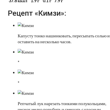
37.8 ккал
1.9 г
0.1 г
7.9 г
Рецепт «Кимзи»:
Капусту тонко нашинковать, пересыпать солью и
оставить на несколько часов.
*
*
Репчатый лук нарезать тонкими полукольцами,
чеснок мелко порубить и смешать с красным