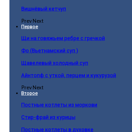
Вишнёвый кетчуп
Prev
Next
Первое
Щи на говяжьем ребре с гречкой
Фо (Вьетнамский суп )
Щавелевый холодный суп
Айнтопф с уткой, перцем и кукурузой
Prev
Next
Второе
Постные котлеты из моркови
Стир-фрай из курицы
Постные котлеты в духовке