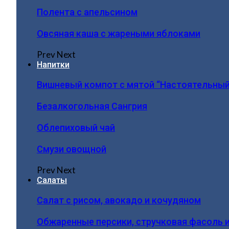
Полента с апельсином
Овсяная каша с жареными яблоками
Prev
Next
Напитки
Вишневый компот с мятой “Настоятельный
Безалкогольная Сангрия
Облепиховый чай
Смузи овощной
Prev
Next
Салаты
Салат с рисом, авокадо и кочудяном
Обжаренные персики, стручковая фасоль 