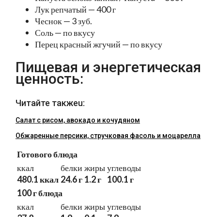
Лук репчатый — 400 г
Чеснок — 3 зуб.
Соль — по вкусу
Перец красный жгучий — по вкусу
Пищевая и энергетическая
ценность:
Читайте такжеu:
Салат с рисом, авокадо и кочудяном
Обжаренные персики, стручковая фасоль и моцарелла
Готового блюда
ккал
белки
жиры
углеводы
480.1 ккал
24.6 г
1.2 г
100.1 г
100 г блюда
ккал
белки
жиры
углеводы