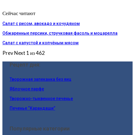
Сейчас читают
Салат с рисом, авокадо и кочудяном
Обжаренные персики, стручковая фасоль и моцарелла
Салат с капустой и копчёным мясом
Prev
Next
1 из 462
Рецепт дня:
Творожная запеканка без яиц
Яблочное парфе
Творожно-тыквенное печенье
Печенье “Карандаши”
Популярные категории