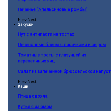
Печенье “Апельсиновые ромбы”
Prev
Next
Закуски
Нут с антипасти на тостах
Печёночные блины с лисичками и сыром
Томатные тосты с глазуньей из
перепелиных яиц
Салат из запеченной брюссельской капус
Prev
Next
Каши
Птица сдохла
Кутья с изюмом