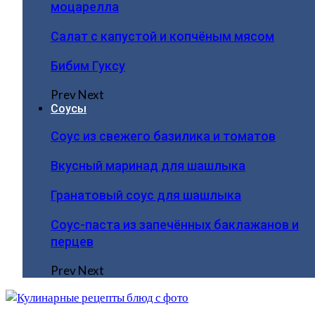
моцарелла
Салат с капустой и копчёным мясом
Бибим Гуксу
Prev
Next
Соусы
Соус из свежего базилика и томатов
Вкусный маринад для шашлыка
Гранатовый соус для шашлыка
Соус-паста из запечённых баклажанов и
перцев
Prev
Next