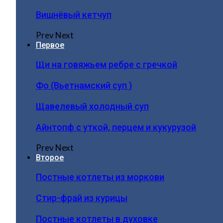
Вишнёвый кетчуп
Prev
Next
Первое
Щи на говяжьем ребре с гречкой
Фо (Вьетнамский суп )
Щавелевый холодный суп
Айнтопф с уткой, перцем и кукурузой
Prev
Next
Второе
Постные котлеты из моркови
Стир-фрай из курицы
Постные котлеты в духовке