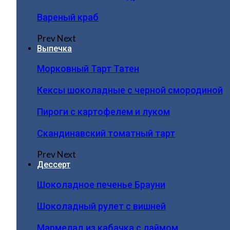
Вареный краб
Prev
Next
Выпечка
Морковный Тарт Татен
Кексы шоколадные с черной смородиной
Пироги c картофелем и луком
Скандинавский томатный тарт
Prev
Next
Дессерт
Шоколадное печенье Брауни
Шоколадный рулет с вишней
Мармелад из кабачка с лаймом