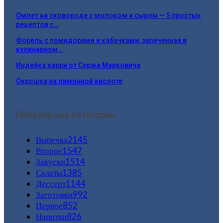
Омлет на сковороде с молоком и сыром — 5 простых
рецептов с…
Форель с помидорами и кабачками, запеченная в
кулинарном…
Индейка карри от Сержа Марковича
Окрошка на лимонной кислоте
Популярные категории
Выпечка
2145
Второе
1547
Закуски
1514
Салаты
1385
Дессерт
1144
Заготовки
992
Первое
852
Напитки
826