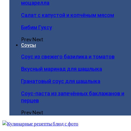
моцарелла
Салат с капустой и копчёным мясом
Бибим Гуксу
Prev
Next
Соусы
Соус из свежего базилика и томатов
Вкусный маринад для шашлыка
Гранатовый соус для шашлыка
Соус-паста из запечённых баклажанов и
перцев
Prev
Next