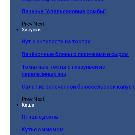
Печенье “Апельсиновые ромбы”
Prev
Next
Закуски
Нут с антипасти на тостах
Печёночные блины с лисичками и сыром
Томатные тосты с глазуньей из
перепелиных яиц
Салат из запеченной брюссельской капус
Prev
Next
Каши
Птица сдохла
Кутья с изюмом