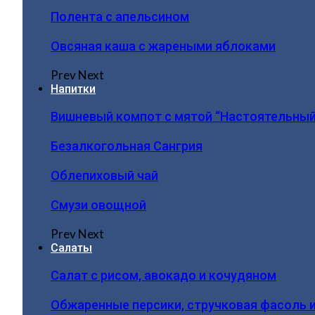
Полента с апельсином
Овсяная каша с жареными яблоками
Prev
Next
Напитки
Вишневый компот с мятой “Настоятельный
Безалкогольная Сангрия
Облепиховый чай
Смузи овощной
Prev
Next
Салаты
Салат с рисом, авокадо и кочудяном
Обжаренные персики, стручковая фасоль 