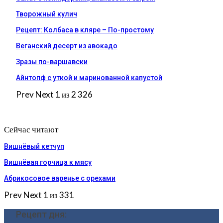
Творожный кулич
Рецепт: Колбаса в кляре – По-простому
Веганский десерт из авокадо
Зразы по-варшавски
Айнтопф с уткой и маринованной капустой
Prev
Next
1 из 2 326
Сейчас читают
Вишнёвый кетчуп
Вишнёвая горчица к мясу
Абрикосовое варенье с орехами
Prev
Next
1 из 331
Рецепт дня: