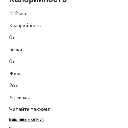
112 ккал
Калорийность
0 г
Белки
0 г
Жиры
26 г
Углеводы
Читайте такжеu:
Вишнёвый кетчуп