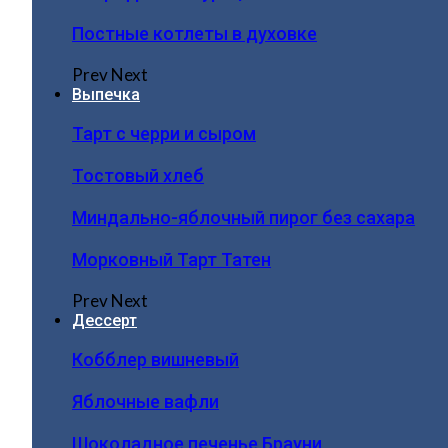
Постные котлеты в духовке
Prev
Next
Выпечка
Тарт с черри и сыром
Тостовый хлеб
Миндально-яблочный пирог без сахара
Морковный Тарт Татен
Prev
Next
Дессерт
Кобблер вишневый
Яблочные вафли
Шоколадное печенье Брауни