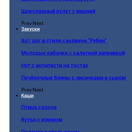
Шоколадный рулет с вишней
Prev
Next
Закуски
Хот дог в стиле сэндвича “Рубен”
Молодые кабачки с салатной заправкой
Нут с антипасти на тостах
Печёночные блины с лисичками и сыром
Prev
Next
Каши
Птица сдохла
Кутья с изюмом
Полента с апельсином