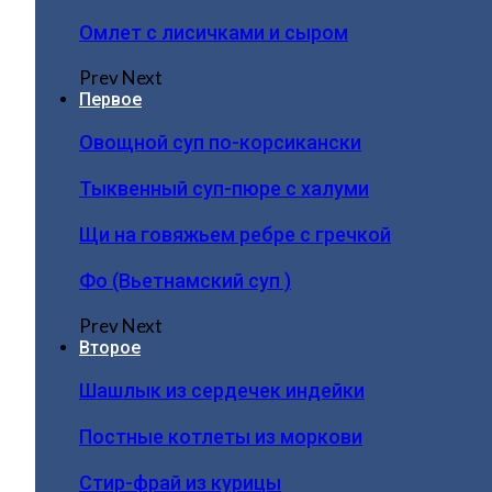
Омлет с лисичками и сыром
Prev
Next
Первое
Овощной суп по-корсикански
Тыквенный суп-пюре с халуми
Щи на говяжьем ребре с гречкой
Фо (Вьетнамский суп )
Prev
Next
Второе
Шашлык из сердечек индейки
Постные котлеты из моркови
Стир-фрай из курицы