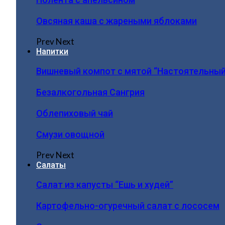
Овсяная каша с жареными яблоками
Prev
Next
Напитки
Вишневый компот с мятой “Настоятельный
Безалкогольная Сангрия
Облепиховый чай
Смузи овощной
Prev
Next
Салаты
Салат из капусты “Ешь и худей”
Картофельно-огуречный салат с лососем