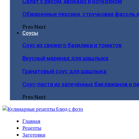
Салат с рисом, авокадо и кочудяном
Обжаренные персики, стручковая фасоль 
Prev
Next
Соусы
Соус из свежего базилика и томатов
Вкусный маринад для шашлыка
Гранатовый соус для шашлыка
Соус-паста из запечённых баклажанов и п
Prev
Next
Главная
Рецепты
Заготовки