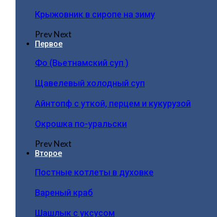
Крыжовник в сиропе на зиму
Prev
Next
Первое
Фо (Вьетнамский суп )
Щавелевый холодный суп
Айнтопф с уткой, перцем и кукурузой
Окрошка по-уральски
Prev
Next
Второе
Постные котлеты в духовке
Вареный краб
Шашлык с уксусом