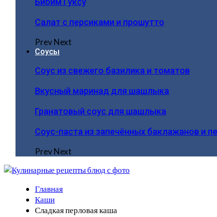
Бибим Гуксу
Салат с персиками и прошутто
Prev
Next
Соусы
Соус из свежего базилика и томатов
Вкусный маринад для шашлыка
Гранатовый соус для шашлыка
Соус-паста из запечённых баклажанов и п
Prev
Next
Главная
Каши
Сладкая перловая каша