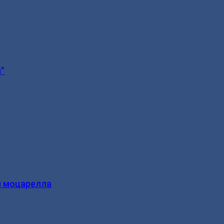
”
и моцарелла