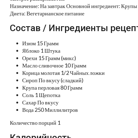
Назначение: На завтрак Основной ингредиент: Крупы 
Диета: Вегетарианское питание
Состав / Ингредиенты рецеп
Изюм 15 Грамм
Яблоко 1 Штука
Орехи 15 Грамм (микс)
Масло сливочное 10 Грамм
Корица молотая 1/2 Чайных ложки
Сироп По вкусу (сладкий)
Крупа перловая 80 Грамм
Соль 1 Щепотка
Сахар По вкусу
Вода 250 Миллилитров
Количество порций 1
Калорийность