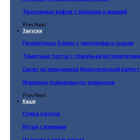
Творожные вафли с бананом и вишней
Prev
Next
Закуски
Печёночные блины с лисичками и сыром
Томатные тосты с глазуньей из перепелин
Салат из запеченной брюссельской капус
Жареные помидоры по-румынски
Prev
Next
Каши
Птица сдохла
Кутья с изюмом
Полента с апельсином