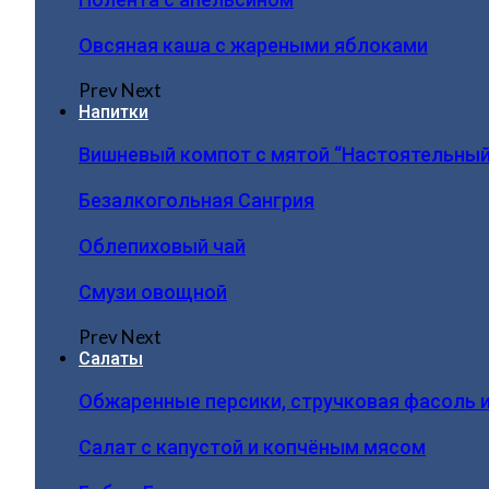
Овсяная каша с жареными яблоками
Prev
Next
Напитки
Вишневый компот с мятой “Настоятельный
Безалкогольная Сангрия
Облепиховый чай
Смузи овощной
Prev
Next
Салаты
Обжаренные персики, стручковая фасоль 
Салат с капустой и копчёным мясом