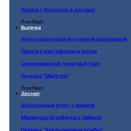
Курица с брокколи в духовке
Prev
Next
Выпечка
Кексы шоколадные с черной смородиной
Пироги c картофелем и луком
Скандинавский томатный тарт
Печенье “Минутка”
Prev
Next
Дессерт
Шоколадный рулет с вишней
Мармелад из кабачка с лаймом
Печенье “Апельсиновые ромбы”