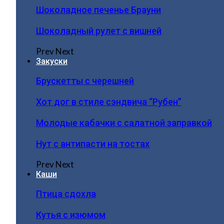
Шоколадное печенье Брауни
Шоколадный рулет с вишней
Prev
Next
Закуски
Брускетты с черешней
Хот дог в стиле сэндвича “Рубен”
Молодые кабачки с салатной заправкой
Нут с антипасти на тостах
Prev
Next
Каши
Птица сдохла
Кутья с изюмом