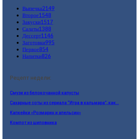
Выпечка
2149
Второе
1548
Закуски
1517
Салаты
1388
Дессерт
1146
Заготовки
995
Первое
854
Напитки
826
Рецепт недели:
Смузи из белокочанной капусты
Сахарные соты из сериала “Игра в кальмара”, как…
Капкейки «Розмарин и апельсин»
Компот из шиповника