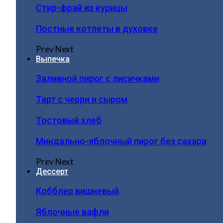
Стир-фрай из курицы
Постные котлеты в духовке
Prev
Next
Выпечка
Заливной пирог с лисичками
Тарт с черри и сыром
Тостовый хлеб
Миндально-яблочный пирог без сахара
Prev
Next
Дессерт
Кобблер вишневый
Яблочные вафли