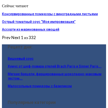
Сейчас читают
Консервированные помидоры с виноградными листьями
Острый томатный соус “Моя импровизация”
Ассорти из маринованных овощей
Prev
Next
1 из 332
Рецепт дня:
Вишневый соус
Хумус от шеф-повара отелей Brach Paris и Sinner Paris,…
Мягкие брецели, фаршированные шоколадно-маковым
тестом,…
Малосольные помидоры с базиликом
Популярные категории