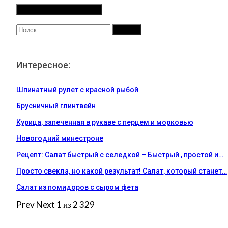
Интересное:
Шпинатный рулет с красной рыбой
Брусничный глинтвейн
Курица, запеченная в рукаве с перцем и морковью
Новогодний минестроне
Рецепт: Салат быстрый с селедкой – Быстрый , простой и…
Просто свекла, но какой результат! Салат, который станет…
Салат из помидоров с сыром фета
Prev
Next
1 из 2 329