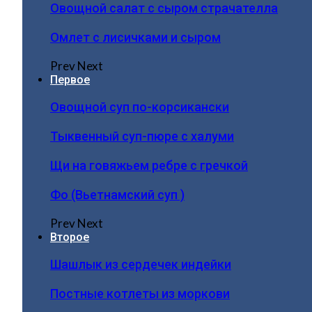
Овощной салат с сыром страчателла
Омлет с лисичками и сыром
Prev
Next
Первое
Овощной суп по-корсикански
Тыквенный суп-пюре с халуми
Щи на говяжьем ребре с гречкой
Фо (Вьетнамский суп )
Prev
Next
Второе
Шашлык из сердечек индейки
Постные котлеты из моркови