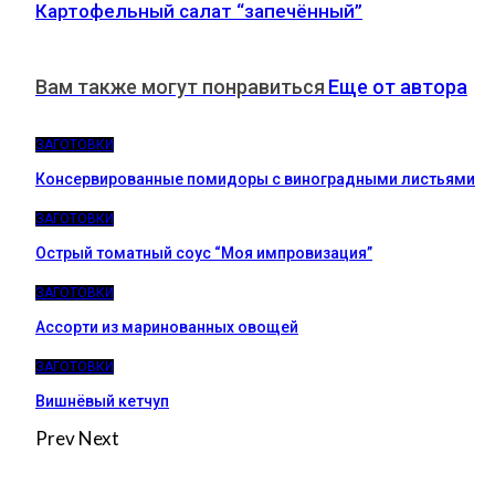
Картофельный салат “запечённый”
Вам также могут понравиться
Еще от автора
ЗАГОТОВКИ
Консервированные помидоры с виноградными листьями
ЗАГОТОВКИ
Острый томатный соус “Моя импровизация”
ЗАГОТОВКИ
Ассорти из маринованных овощей
ЗАГОТОВКИ
Вишнёвый кетчуп
Prev
Next