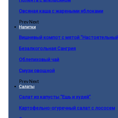
Овсяная каша с жареными яблоками
Prev
Next
Напитки
Вишневый компот с мятой “Настоятельный
Безалкогольная Сангрия
Облепиховый чай
Смузи овощной
Prev
Next
Салаты
Салат из капусты “Ешь и худей”
Картофельно-огуречный салат с лососем