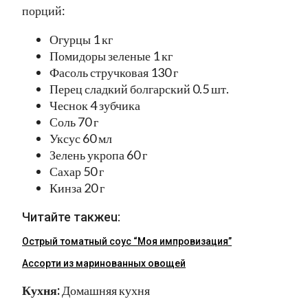
порций:
Огурцы 1 кг
Помидоры зеленые 1 кг
Фасоль стручковая 130 г
Перец сладкий болгарский 0.5 шт.
Чеснок 4 зубчика
Соль 70 г
Уксус 60 мл
Зелень укропа 60 г
Сахар 50 г
Кинза 20 г
Читайте такжеu:
Острый томатный соус “Моя импровизация”
Ассорти из маринованных овощей
Кухня:
Домашняя кухня