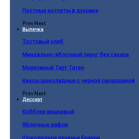
Постные котлеты в духовке
Prev
Next
Выпечка
Тостовый хлеб
Миндально-яблочный пирог без сахара
Морковный Тарт Татен
Кексы шоколадные с черной смородиной
Prev
Next
Дессерт
Кобблер вишневый
Яблочные вафли
Шоколадное печенье Брауни