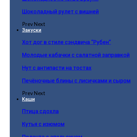
Шоколадный рулет с вишней
Prev
Next
Закуски
Хот дог в стиле сэндвича “Рубен”
Молодые кабачки с салатной заправкой
Нут с антипасти на тостах
Печёночные блины с лисичками и сыром
Prev
Next
Каши
Птица сдохла
Кутья с изюмом
Полента с апельсином