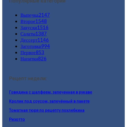
Популярные категории
Выпечка
2147
Второе
1548
Закуски
1516
Салаты
1387
Дессерт
1146
Заготовки
994
Первое
853
Напитки
826
Рецепт недели:
Говядина с шалфеем, запеченная в рукаве
Кролик под соусом, запечённый в пакете
Томатная тюря по рецепту похлебкина
Ризотто