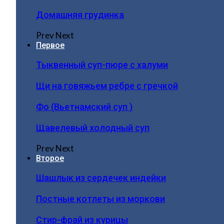
Домашняя грудинка
Prev
Next
Первое
Тыквенный суп-пюре с халуми
Щи на говяжьем ребре с гречкой
Фо (Вьетнамский суп )
Щавелевый холодный суп
Prev
Next
Второе
Шашлык из сердечек индейки
Постные котлеты из моркови
Стир-фрай из курицы