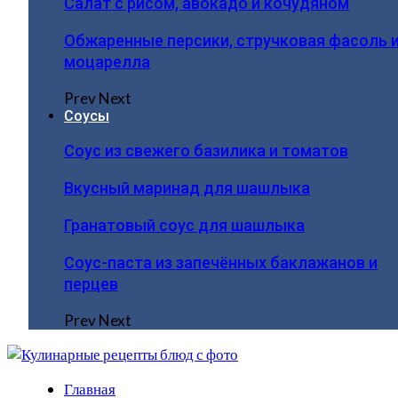
Салат с рисом, авокадо и кочудяном
Обжаренные персики, стручковая фасоль 
моцарелла
Prev
Next
Соусы
Соус из свежего базилика и томатов
Вкусный маринад для шашлыка
Гранатовый соус для шашлыка
Соус-паста из запечённых баклажанов и
перцев
Prev
Next
Главная