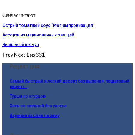
Сейчас читают
Острый томатный соус “Моя импровизация”
Ассорти из маринованных овощей
Вишнёвый кетчуп
Prev
Next
1 из 331
Рецепт дня:
Самый быстрый и легкий десерт без выпечки, пошаговый
рецепт…
Турша из огурцов
Хрен со свеклой без уксуса
Варенье из слив на зиму