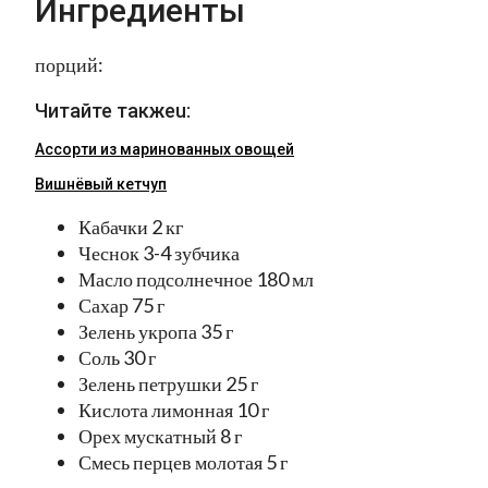
Ингредиенты
порций:
Читайте такжеu:
Ассорти из маринованных овощей
Вишнёвый кетчуп
Кабачки 2 кг
Чеснок 3-4 зубчика
Масло подсолнечное 180 мл
Сахар 75 г
Зелень укропа 35 г
Соль 30 г
Зелень петрушки 25 г
Кислота лимонная 10 г
Орех мускатный 8 г
Смесь перцев молотая 5 г