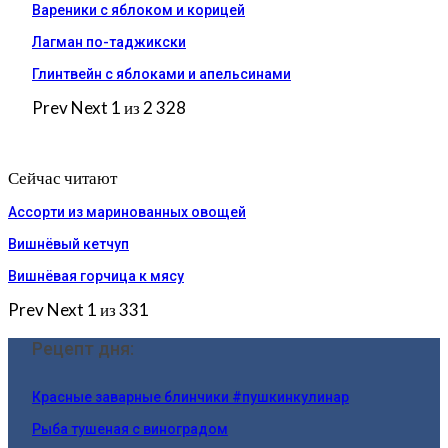
Вареники с яблоком и корицей
Лагман по-таджикски
Глинтвейн с яблоками и апельсинами
Prev
Next
1 из 2 328
Сейчас читают
Ассорти из маринованных овощей
Вишнёвый кетчуп
Вишнёвая горчица к мясу
Prev
Next
1 из 331
Рецепт дня:
Красные заварные блинчики #пушкинкулинар
Рыба тушеная с виноградом