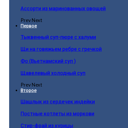
Ассорти из маринованных овощей
Prev
Next
Первое
Тыквенный суп-пюре с халуми
Щи на говяжьем ребре с гречкой
Фо (Вьетнамский суп )
Щавелевый холодный суп
Prev
Next
Второе
Шашлык из сердечек индейки
Постные котлеты из моркови
Стир-фрай из курицы