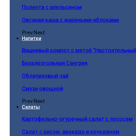
Полента с апельсином
Овсяная каша с жареными яблоками
Prev
Next
Напитки
Вишневый компот с мятой “Настоятельный
Безалкогольная Сангрия
Облепиховый чай
Смузи овощной
Prev
Next
Салаты
Картофельно-огуречный салат с лососем
Салат с рисом, авокадо и кочудяном