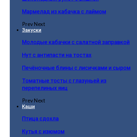
Мармелад из кабачка с лаймом
Prev
Next
Закуски
Молодые кабачки с салатной заправкой
Нут с антипасти на тостах
Печёночные блины с лисичками и сыром
Томатные тосты с глазуньей из
перепелиных яиц
Prev
Next
Каши
Птица сдохла
Кутья с изюмом