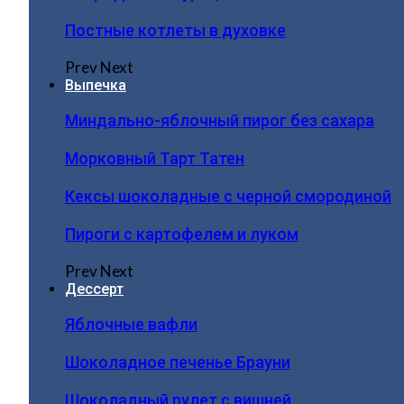
Постные котлеты в духовке
Prev
Next
Выпечка
Миндально-яблочный пирог без сахара
Морковный Тарт Татен
Кексы шоколадные с черной смородиной
Пироги c картофелем и луком
Prev
Next
Дессерт
Яблочные вафли
Шоколадное печенье Брауни
Шоколадный рулет с вишней