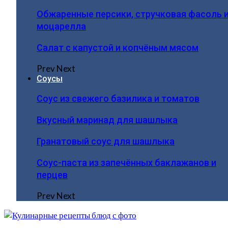
Обжаренные персики, стручковая фасоль 
моцарелла
Салат с капустой и копчёным мясом
Prev
Next
Соусы
Соус из свежего базилика и томатов
Вкусный маринад для шашлыка
Гранатовый соус для шашлыка
Соус-паста из запечённых баклажанов и
перцев
Prev
Next