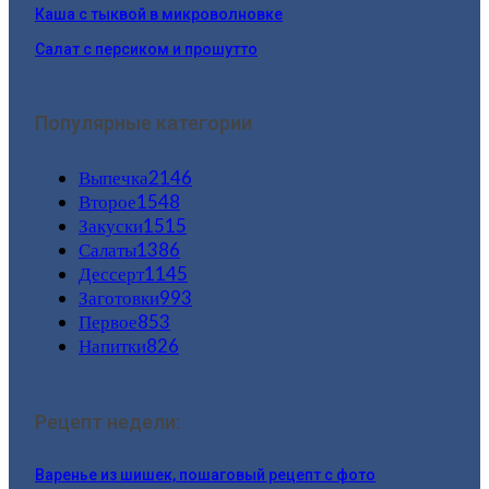
Каша с тыквой в микроволновке
Салат с персиком и прошутто
Популярные категории
Выпечка
2146
Второе
1548
Закуски
1515
Салаты
1386
Дессерт
1145
Заготовки
993
Первое
853
Напитки
826
Рецепт недели:
Варенье из шишек, пошаговый рецепт с фото