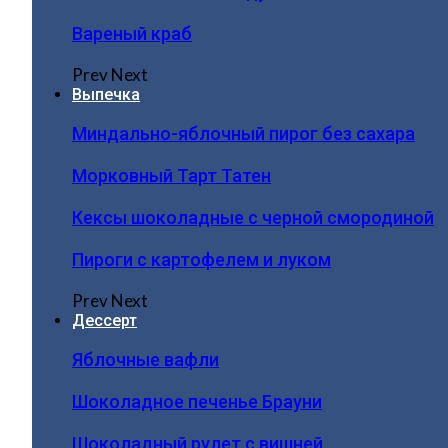
Вареный краб
Prev
Next
Выпечка
Миндально-яблочный пирог без сахара
Морковный Тарт Татен
Кексы шоколадные с черной смородиной
Пироги c картофелем и луком
Prev
Next
Дессерт
Яблочные вафли
Шоколадное печенье Брауни
Шоколадный рулет с вишней