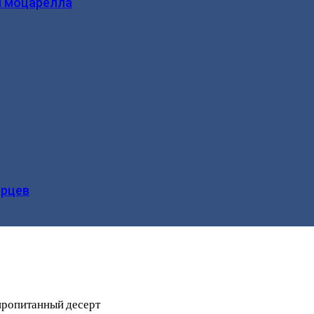
и моцарелла
ерцев
пропитанный десерт