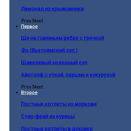
Лимонад из крыжовника
Prev
Next
Первое
Щи на говяжьем ребре с гречкой
Фо (Вьетнамский суп )
Щавелевый холодный суп
Айнтопф с уткой, перцем и кукурузой
Prev
Next
Второе
Постные котлеты из моркови
Стир-фрай из курицы
Постные котлеты в духовке