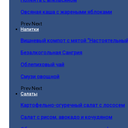
Овсяная каша с жареными яблоками
Prev
Next
Напитки
Вишневый компот с мятой “Настоятельный
Безалкогольная Сангрия
Облепиховый чай
Смузи овощной
Prev
Next
Салаты
Картофельно-огуречный салат с лососем
Салат с рисом, авокадо и кочудяном