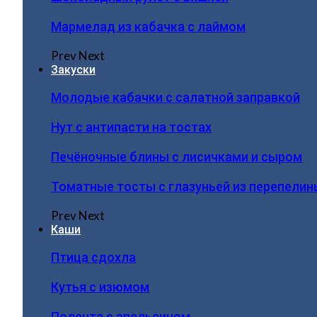
Мармелад из кабачка с лаймом
Prev
Next
Закуски
Молодые кабачки с салатной заправкой
Нут с антипасти на тостах
Печёночные блины с лисичками и сыром
Томатные тосты с глазуньей из перепелин
Prev
Next
Каши
Птица сдохла
Кутья с изюмом
Полента с апельсином