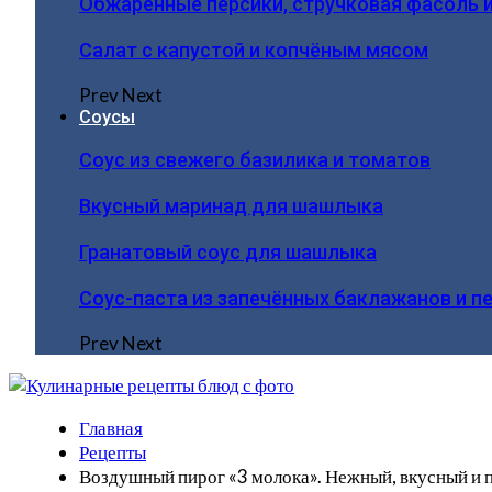
Обжаренные персики, стручковая фасоль 
Салат с капустой и копчёным мясом
Prev
Next
Соусы
Соус из свежего базилика и томатов
Вкусный маринад для шашлыка
Гранатовый соус для шашлыка
Соус-паста из запечённых баклажанов и п
Prev
Next
Главная
Рецепты
Воздушный пирог «3 молока». Нежный, вкусный и 