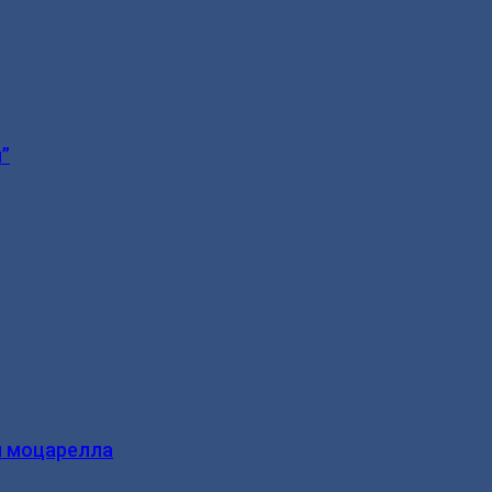
”
и моцарелла