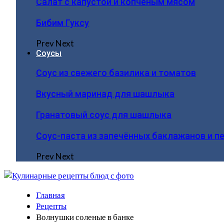
Салат с капустой и копчёным мясом
Бибим Гуксу
Prev
Next
Соусы
Соус из свежего базилика и томатов
Вкусный маринад для шашлыка
Гранатовый соус для шашлыка
Соус-паста из запечённых баклажанов и п
Prev
Next
Главная
Рецепты
Волнушки соленые в банке