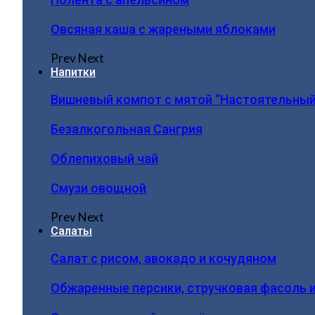
Овсяная каша с жареными яблоками
Prev
Next
Напитки
Вишневый компот с мятой “Настоятельный
Безалкогольная Сангрия
Облепиховый чай
Смузи овощной
Prev
Next
Салаты
Салат с рисом, авокадо и кочудяном
Обжаренные персики, стручковая фасоль 