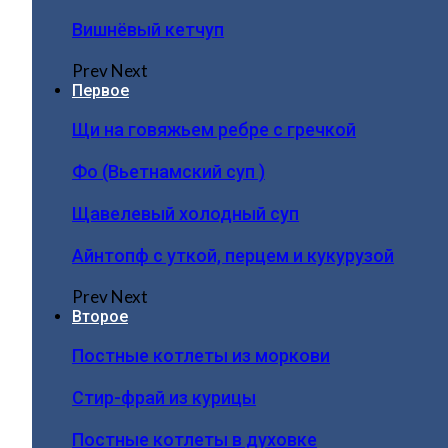
Вишнёвый кетчуп
Prev
Next
Первое
Щи на говяжьем ребре с гречкой
Фо (Вьетнамский суп )
Щавелевый холодный суп
Айнтопф с уткой, перцем и кукурузой
Prev
Next
Второе
Постные котлеты из моркови
Стир-фрай из курицы
Постные котлеты в духовке