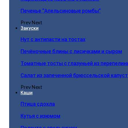
Печенье “Апельсиновые ромбы”
Prev
Next
Закуски
Нут с антипасти на тостах
Печёночные блины с лисичками и сыром
Томатные тосты с глазуньей из перепелин
Салат из запеченной брюссельской капус
Prev
Next
Каши
Птица сдохла
Кутья с изюмом
Полента с апельсином