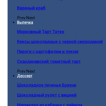
Вареный краб
Prev
Next
Выпечка
Морковный Тарт Татен
Кексы шоколадные с черной смородиной
Пироги c картофелем и луком
Скандинавский томатный тарт
Prev
Next
Дессерт
Шоколадное печенье Брауни
Шоколадный рулет с вишней
Мармелад из кабачка с лаймом