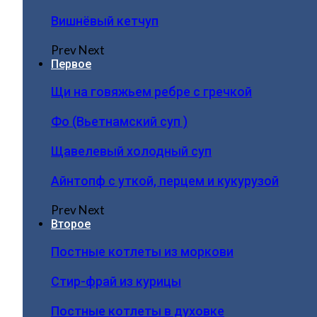
Вишнёвый кетчуп
Prev
Next
Первое
Щи на говяжьем ребре с гречкой
Фо (Вьетнамский суп )
Щавелевый холодный суп
Айнтопф с уткой, перцем и кукурузой
Prev
Next
Второе
Постные котлеты из моркови
Стир-фрай из курицы
Постные котлеты в духовке