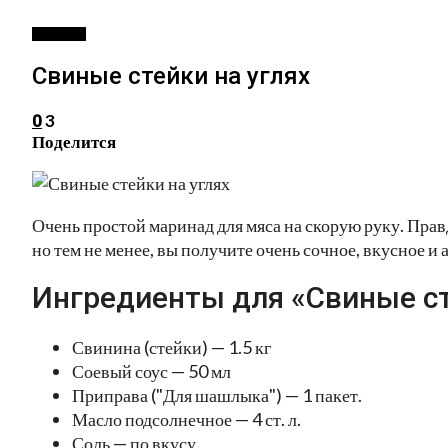
РЕЦЕПТЫ
Свиные стейки на углях
3
0
Поделится
Очень простой маринад для мяса на скорую руку. Прав
но тем не менее, вы получите очень сочное, вкусное и 
Ингредиенты для «Свиные сте
Свинина (стейки) — 1.5 кг
Соевый соус — 50 мл
Приправа ("Для шашлыка") — 1 пакет.
Масло подсолнечное — 4 ст. л.
Соль — по вкусу