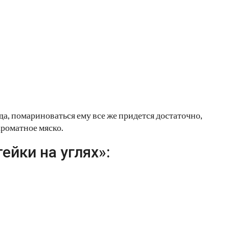
да, помариноваться ему все же придется достаточно,
ароматное мяско.
йки на углях»: