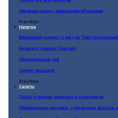
Овсяная каша с жареными яблоками
Prev
Next
Напитки
Вишневый компот с мятой “Настоятельный
Безалкогольная Сангрия
Облепиховый чай
Смузи овощной
Prev
Next
Салаты
Салат с рисом, авокадо и кочудяном
Обжаренные персики, стручковая фасоль 