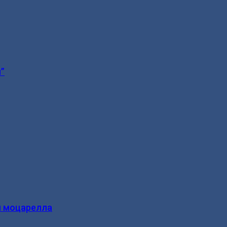
”
и моцарелла