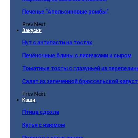
Печенье “Апельсиновые ромбы”
Prev
Next
Закуски
Нут с антипасти на тостах
Печёночные блины с лисичками и сыром
Томатные тосты с глазуньей из перепелин
Салат из запеченной брюссельской капус
Prev
Next
Каши
Птица сдохла
Кутья с изюмом
Полента с апельсином