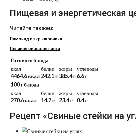
Пищевая и энергетическая ц
Читайте такжеu:
Лимонад из крыжовника
Ленивая овощная паста
Готового блюда
ккал
белки
жиры
углеводы
4464.6 ккал
242.1 г
385.4 г
6.6 г
100 г блюда
ккал
белки
жиры
углеводы
270.6 ккал
14.7 г
23.4 г
0.4 г
Рецепт «Свиные стейки на уг