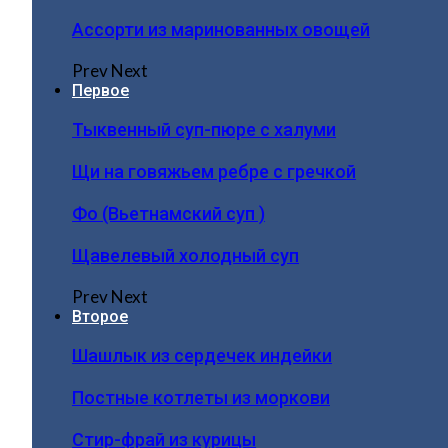
Ассорти из маринованных овощей
Prev
Next
Первое
Тыквенный суп-пюре с халуми
Щи на говяжьем ребре с гречкой
Фо (Вьетнамский суп )
Щавелевый холодный суп
Prev
Next
Второе
Шашлык из сердечек индейки
Постные котлеты из моркови
Стир-фрай из курицы