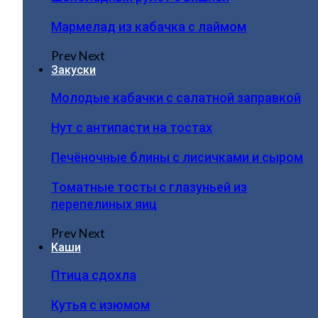
Мармелад из кабачка с лаймом
Prev
Next
Закуски
Молодые кабачки с салатной заправкой
Нут с антипасти на тостах
Печёночные блины с лисичками и сыром
Томатные тосты с глазуньей из
перепелиных яиц
Prev
Next
Каши
Птица сдохла
Кутья с изюмом