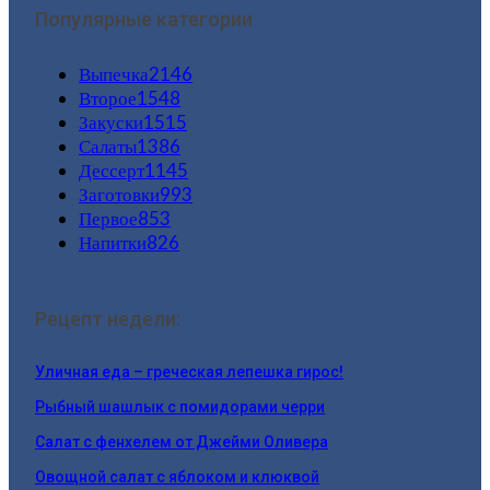
Популярные категории
Выпечка
2146
Второе
1548
Закуски
1515
Салаты
1386
Дессерт
1145
Заготовки
993
Первое
853
Напитки
826
Рецепт недели:
Уличная еда – греческая лепешка гирос!
Рыбный шашлык с помидорами черри
Салат с фенхелем от Джейми Оливера
Овощной салат с яблоком и клюквой