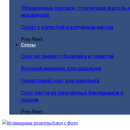
Обжаренные персики, стручковая фасоль 
моцарелла
Салат с капустой и копчёным мясом
Prev
Next
Соусы
Соус из свежего базилика и томатов
Вкусный маринад для шашлыка
Гранатовый соус для шашлыка
Соус-паста из запечённых баклажанов и
перцев
Prev
Next