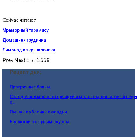
Сейчас читают
Мраморный тирамису
Домашняя грудинка
Лимонад из крыжовника
Prev
Next
1 из 1 558
Рецепт дня:
Прозрачные блины
Селедочное масло с горчицей и молоком, пошаговый реце
с…
Пышные яблочные оладьи
Брокколи с сырным соусом