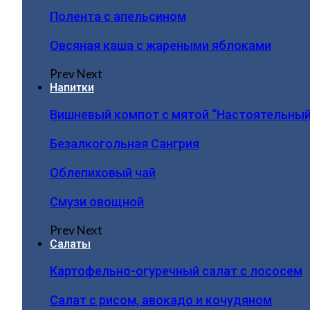
Полента с апельсином
Овсяная каша с жареными яблоками
Prev
Next
Напитки
Вишневый компот с мятой “Настоятельный
Безалкогольная Сангрия
Облепиховый чай
Смузи овощной
Prev
Next
Салаты
Картофельно-огуречный салат с лососем
Салат с рисом, авокадо и кочудяном