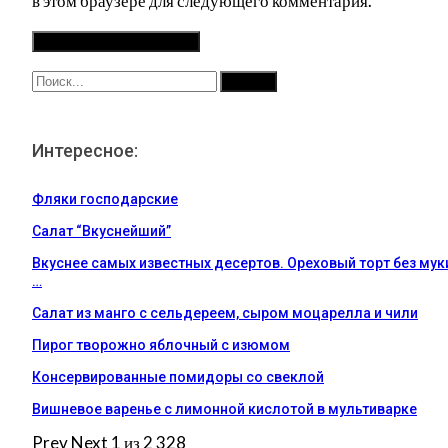
в этом браузере для следующего комментария.
Интересное:
Фляки господарские
Салат “Вкуснейший”
Вкуснее самых известных десертов. Ореховый торт без мук
…
Салат из манго с сельдереем, сыром моцарелла и чили
Пирог творожно яблочный с изюмом
Консервированные помидоры со свеклой
Вишневое варенье с лимонной кислотой в мультиварке
Prev
Next
1 из 2 328