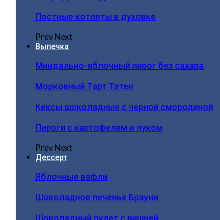
Постные котлеты в духовке
Prev
Next
Выпечка
Миндально-яблочный пирог без сахара
Морковный Тарт Татен
Кексы шоколадные с черной смородиной
Пироги c картофелем и луком
Prev
Next
Дессерт
Яблочные вафли
Шоколадное печенье Брауни
Шоколадный рулет с вишней