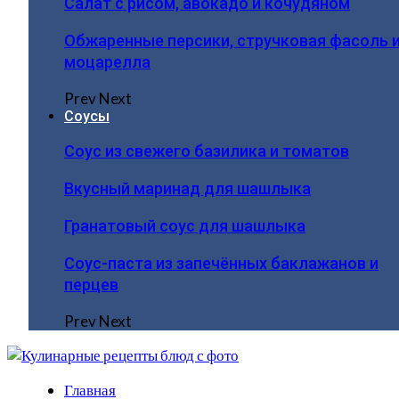
Салат с рисом, авокадо и кочудяном
Обжаренные персики, стручковая фасоль 
моцарелла
Prev
Next
Соусы
Соус из свежего базилика и томатов
Вкусный маринад для шашлыка
Гранатовый соус для шашлыка
Соус-паста из запечённых баклажанов и
перцев
Prev
Next
Главная