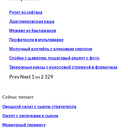
Рулет из сейтана
Драгомировская каша
Меживо из баклажанов
Профитроли в мультиварке
Молочный коктейль с кленовым сиропом
Слойки с щавелем, пошаговый рецепт с фото
Творожные кексы с кокосовой стружкой в формочках
Prev
Next
1 из 2 329
Сейчас читают
Овощной салат с сыром страчателла
Омлет с лисичками и сыром
Мраморный тирамису