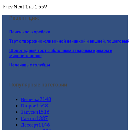
Prev
Next
1 из 1 559
Рецепт дня:
Печень по-корейски
Тарт с творожно-сливочной начинкой и вишней, пошаговы
Шоколадный торт с яблочным заварным кремом в
микроволновке
Неленивые голубцы
Популярные категории
Выпечка
2148
Второе
1548
Закуски
1516
Салаты
1387
Дессерт
1146