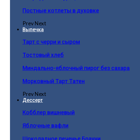
Постные котлеты в духовке
Prev
Next
Выпечка
Тарт с черри и сыром
Тостовый хлеб
Миндально-яблочный пирог без сахара
Морковный Тарт Татен
Prev
Next
Дессерт
Кобблер вишневый
Яблочные вафли
Шоколадное печенье Брауни