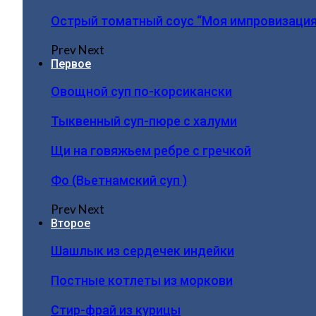
Острый томатный соус “Моя импровизация
Prev
Next
Первое
Овощной суп по-корсикански
Тыквенный суп-пюре с халуми
Щи на говяжьем ребре с гречкой
Фо (Вьетнамский суп )
Prev
Next
Второе
Шашлык из сердечек индейки
Постные котлеты из моркови
Стир-фрай из курицы