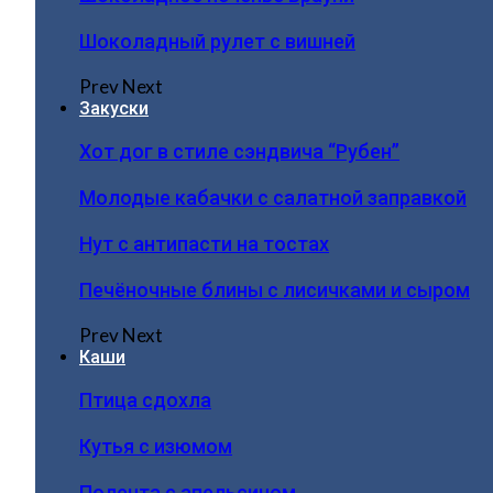
Шоколадный рулет с вишней
Prev
Next
Закуски
Хот дог в стиле сэндвича “Рубен”
Молодые кабачки с салатной заправкой
Нут с антипасти на тостах
Печёночные блины с лисичками и сыром
Prev
Next
Каши
Птица сдохла
Кутья с изюмом
Полента с апельсином