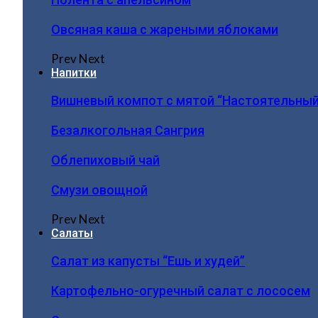
Овсяная каша с жареными яблоками
Prev
Next
Напитки
Вишневый компот с мятой “Настоятельный
Безалкогольная Сангрия
Облепиховый чай
Смузи овощной
Prev
Next
Салаты
Салат из капусты “Ешь и худей”
Картофельно-огуречный салат с лососем