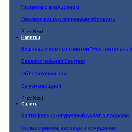
Полента с апельсином
Овсяная каша с жареными яблоками
Prev
Next
Напитки
Вишневый компот с мятой “Настоятельный
Безалкогольная Сангрия
Облепиховый чай
Смузи овощной
Prev
Next
Салаты
Картофельно-огуречный салат с лососем
Салат с рисом, авокадо и кочудяном