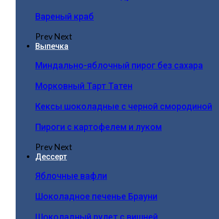
Вареный краб
Prev
Next
Выпечка
Миндально-яблочный пирог без сахара
Морковный Тарт Татен
Кексы шоколадные с черной смородиной
Пироги c картофелем и луком
Prev
Next
Дессерт
Яблочные вафли
Шоколадное печенье Брауни
Шоколадный рулет с вишней