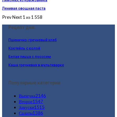
Лимонад из крыжовника
Ленивая овощная паста
Prev
Next
1 из 1 558
Рецепт дня:
Пшенично-гречневый хлеб
Коктейль с колой
Белая пицца с лососем
Каша гречневая в мультиварке
Популярные категории
Выпечка
2146
Второе
1547
Закуски
1515
Салаты
1386