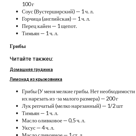
100 г
Соус (Вустерширский) — 1 ч. л.
Горчица (английская) — 1 ч. л.
Перец кайен — 1 щепот.
Тимьян — 1 ч. л.
Грибы
Читайте такжеu:
Домашняя грудинка
Лимонад из крыжовника
Грибы (У меня мелкие грибы. Нет необходимости
их нарезать из -за малого размера) — 200 г
Лук репчатый (мелко нарезанный) — 1/2 шт
Тимьян — 1 ч. л.
Масло оливковое — 0,5 ч. л.
Уксус — 4 ч. л.
Масло сливочное — 1 ст. л.