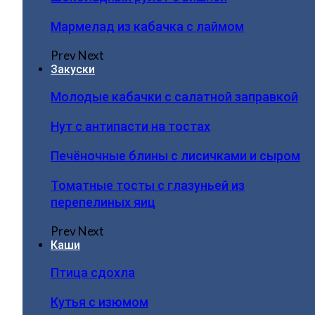
Мармелад из кабачка с лаймом
Prev
Next
Закуски
Молодые кабачки с салатной заправкой
Нут с антипасти на тостах
Печёночные блины с лисичками и сыром
Томатные тосты с глазуньей из
перепелиных яиц
Prev
Next
Каши
Птица сдохла
Кутья с изюмом