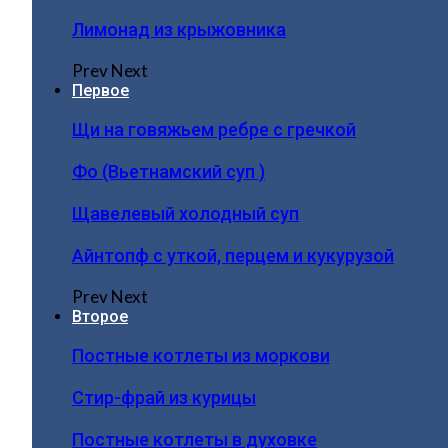
Лимонад из крыжовника
Prev
Next
Первое
Щи на говяжьем ребре с гречкой
Фо (Вьетнамский суп )
Щавелевый холодный суп
Айнтопф с уткой, перцем и кукурузой
Prev
Next
Второе
Постные котлеты из моркови
Стир-фрай из курицы
Постные котлеты в духовке