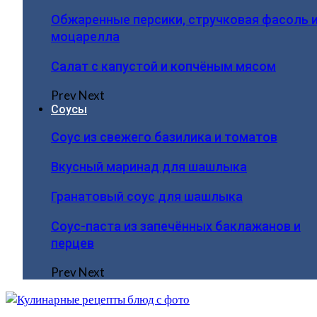
Обжаренные персики, стручковая фасоль 
моцарелла
Салат с капустой и копчёным мясом
Prev
Next
Соусы
Соус из свежего базилика и томатов
Вкусный маринад для шашлыка
Гранатовый соус для шашлыка
Соус-паста из запечённых баклажанов и
перцев
Prev
Next