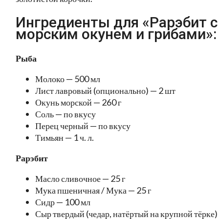
Ингредиенты для «Paрэбит с
морским окунем и грибами»:
Рыба
Молоко — 500 мл
Лист лавровый (опционально) — 2 шт
Окунь морской — 260 г
Соль — по вкусу
Перец черный — по вкусу
Тимьян — 1 ч. л.
Рарэбит
Масло сливочное — 25 г
Мука пшеничная / Мука — 25 г
Сидр — 100 мл
Сыр твердый (чедар, натёртый на крупной тёрке)