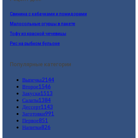
Свинина с кабачками и помидорами
Малосольные огурцы в пакете
Тофу из красной чечевицы
Рис на рыбном бульоне
Популярные категории
Выпечка
2144
Второе
1546
Закуски
1513
Салаты
1384
Дессерт
1143
Заготовки
991
Первое
851
Напитки
826