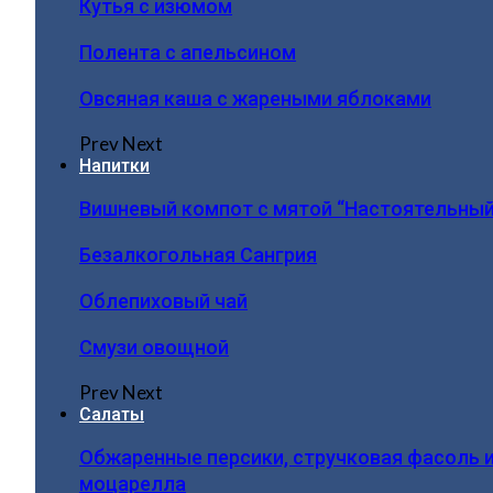
Кутья с изюмом
Полента с апельсином
Овсяная каша с жареными яблоками
Prev
Next
Напитки
Вишневый компот с мятой “Настоятельный
Безалкогольная Сангрия
Облепиховый чай
Смузи овощной
Prev
Next
Салаты
Обжаренные персики, стручковая фасоль 
моцарелла