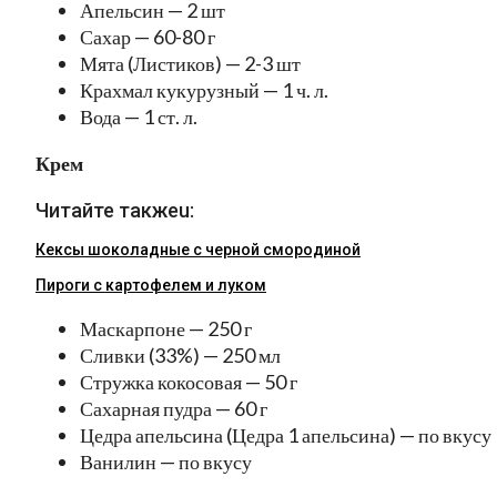
Апельсин — 2 шт
Сахар — 60-80 г
Мята (Листиков) — 2-3 шт
Крахмал кукурузный — 1 ч. л.
Вода — 1 ст. л.
Крем
Читайте такжеu:
Кексы шоколадные с черной смородиной
Пироги c картофелем и луком
Маскарпоне — 250 г
Сливки (33%) — 250 мл
Стружка кокосовая — 50 г
Сахарная пудра — 60 г
Цедра апельсина (Цедра 1 апельсина) — по вкусу
Ванилин — по вкусу