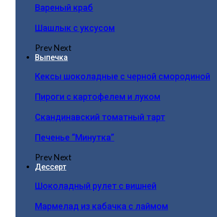
Вареный краб
Шашлык с уксусом
Prev
Next
Выпечка
Кексы шоколадные с черной смородиной
Пироги c картофелем и луком
Скандинавский томатный тарт
Печенье “Минутка”
Prev
Next
Дессерт
Шоколадный рулет с вишней
Мармелад из кабачка с лаймом