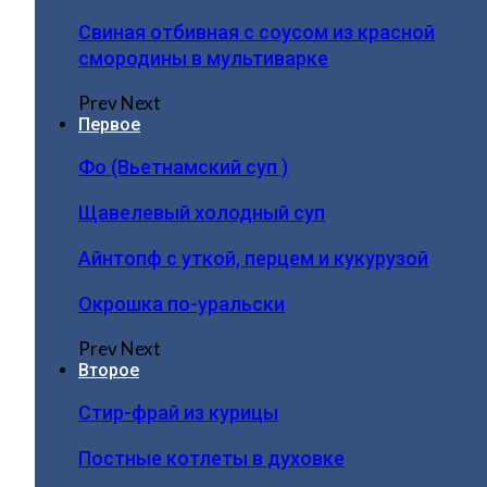
Свиная отбивная с соусом из красной
смородины в мультиварке
Prev
Next
Первое
Фо (Вьетнамский суп )
Щавелевый холодный суп
Айнтопф с уткой, перцем и кукурузой
Окрошка по-уральски
Prev
Next
Второе
Стир-фрай из курицы
Постные котлеты в духовке