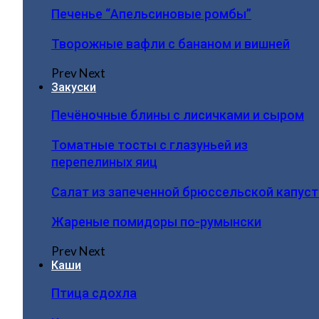
Печенье “Апельсиновые ромбы”
Творожные вафли с бананом и вишней
Prev
Next
Закуски
Печёночные блины с лисичками и сыром
Томатные тосты с глазуньей из
перепелиных яиц
Салат из запеченной брюссельской капус
Жареные помидоры по-румынски
Prev
Next
Каши
Птица сдохла