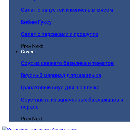
Салат с капустой и копчёным мясом
Бибим Гуксу
Салат с персиками и прошутто
Prev
Next
Соусы
Соус из свежего базилика и томатов
Вкусный маринад для шашлыка
Гранатовый соус для шашлыка
Соус-паста из запечённых баклажанов и
перцев
Prev
Next