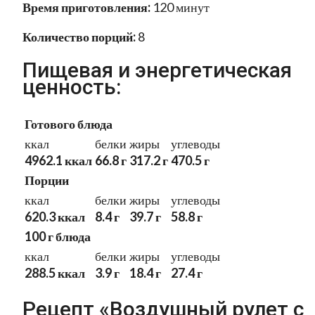
Время приготовления:
120 минут
Количество порций:
8
Пищевая и энергетическая
ценность:
Готового блюда
ккал
белки
жиры
углеводы
4962.1 ккал
66.8 г
317.2 г
470.5 г
Порции
ккал
белки
жиры
углеводы
620.3 ккал
8.4 г
39.7 г
58.8 г
100 г блюда
ккал
белки
жиры
углеводы
288.5 ккал
3.9 г
18.4 г
27.4 г
Рецепт «Воздушный рулет с