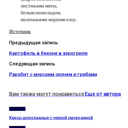
листиками мяты,
белым шоколадом,
маленькими маршмеллоу.
Источник
Предыдущая запись
Картофель в беконе в аэрогриле
Следующая запись
Paрэбит с морским окунем и грибами
Вам также могут понравиться
Еще от автора
ВЫПЕЧКА
Кексы шоколадные с черной смородиной