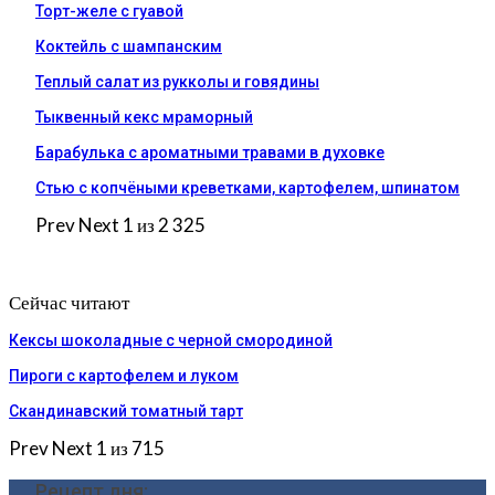
Торт-желе с гуавой
Коктейль с шампанским
Теплый салат из рукколы и говядины
Тыквенный кекс мраморный
Барабулька с ароматными травами в духовке
Стью с копчёными креветками, картофелем, шпинатом
Prev
Next
1 из 2 325
Сейчас читают
Кексы шоколадные с черной смородиной
Пироги c картофелем и луком
Скандинавский томатный тарт
Prev
Next
1 из 715
Рецепт дня: