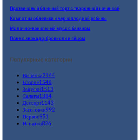
Протеиновый блинный торт с творожной начинкой
Компот из облепихи и черноплодной рябины
Молочно-ванильный мусс с бананом
Поке с авокадо, брокколи и яйцом
Популярные категории
Выпечка
2144
Второе
1546
Закуски
1513
Салаты
1384
Дессерт
1143
Заготовки
992
Первое
851
Напитки
826