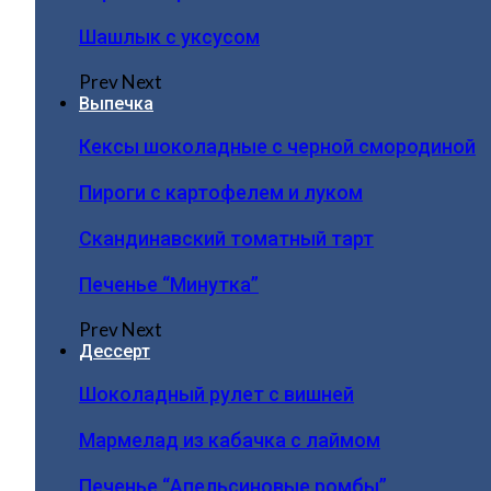
Шашлык с уксусом
Prev
Next
Выпечка
Кексы шоколадные с черной смородиной
Пироги c картофелем и луком
Скандинавский томатный тарт
Печенье “Минутка”
Prev
Next
Дессерт
Шоколадный рулет с вишней
Мармелад из кабачка с лаймом
Печенье “Апельсиновые ромбы”