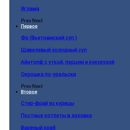
Яглама
Prev
Next
Первое
Фо (Вьетнамский суп )
Щавелевый холодный суп
Айнтопф с уткой, перцем и кукурузой
Окрошка по-уральски
Prev
Next
Второе
Стир-фрай из курицы
Постные котлеты в духовке
Вареный краб