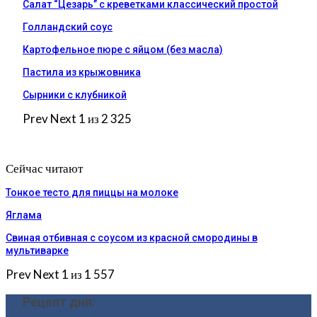
Салат “Цезарь” с креветками классический простой
Голландский соус
Картофельное пюре с яйцом (без масла)
Пастила из крыжовника
Сырники с клубникой
Prev
Next
1 из 2 325
Сейчас читают
Тонкое тесто для пиццы на молоке
Яглама
Свиная отбивная с соусом из красной смородины в
мультиварке
Prev
Next
1 из 1 557
Рецепт дня: