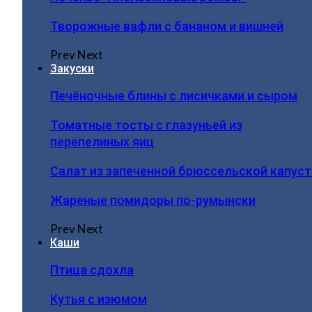
Творожные вафли с бананом и вишней
Prev
Next
Закуски
Печёночные блины с лисичками и сыром
Томатные тосты с глазуньей из
перепелиных яиц
Салат из запеченной брюссельской капус
Жареные помидоры по-румынски
Prev
Next
Каши
Птица сдохла
Кутья с изюмом