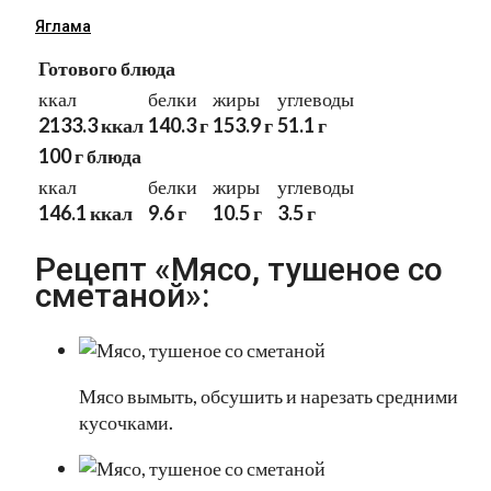
Яглама
Готового блюда
ккал
белки
жиры
углеводы
2133.3 ккал
140.3 г
153.9 г
51.1 г
100 г блюда
ккал
белки
жиры
углеводы
146.1 ккал
9.6 г
10.5 г
3.5 г
Рецепт «Мясо, тушеное со
сметаной»:
Мясо вымыть, обсушить и нарезать средними
кусочками.