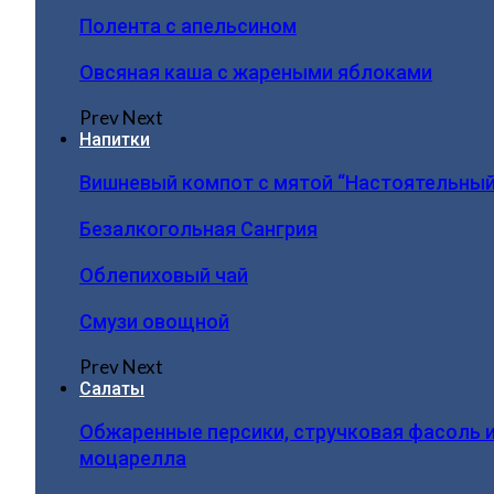
Полента с апельсином
Овсяная каша с жареными яблоками
Prev
Next
Напитки
Вишневый компот с мятой “Настоятельный
Безалкогольная Сангрия
Облепиховый чай
Смузи овощной
Prev
Next
Салаты
Обжаренные персики, стручковая фасоль 
моцарелла