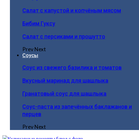
Салат с капустой и копчёным мясом
Бибим Гуксу
Салат с персиками и прошутто
Prev
Next
Соусы
Соус из свежего базилика и томатов
Вкусный маринад для шашлыка
Гранатовый соус для шашлыка
Соус-паста из запечённых баклажанов и
перцев
Prev
Next