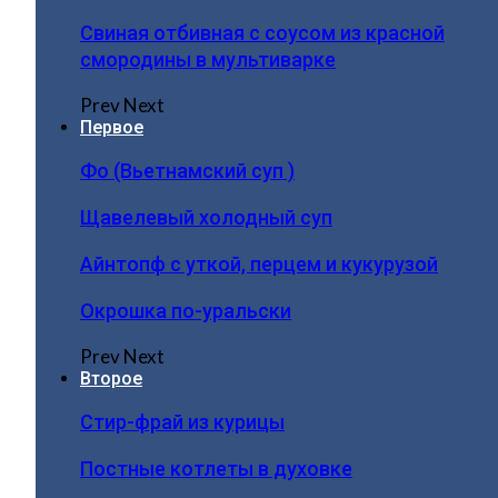
Свиная отбивная с соусом из красной
смородины в мультиварке
Prev
Next
Первое
Фо (Вьетнамский суп )
Щавелевый холодный суп
Айнтопф с уткой, перцем и кукурузой
Окрошка по-уральски
Prev
Next
Второе
Стир-фрай из курицы
Постные котлеты в духовке