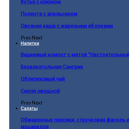
Кутья с изюмом
Полента с апельсином
Овсяная каша с жареными яблоками
Prev
Next
Напитки
Вишневый компот с мятой “Настоятельный
Безалкогольная Сангрия
Облепиховый чай
Смузи овощной
Prev
Next
Салаты
Обжаренные персики, стручковая фасоль 
моцарелла