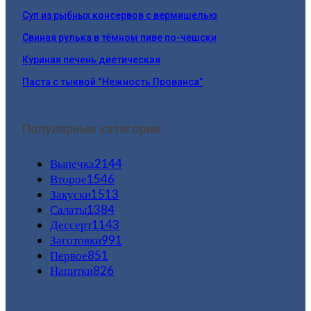
Суп из рыбных консервов с вермишелью
Свиная рулька в тёмном пиве по-чешски
Куриная печень диетическая
Паста с тыквой “Нежность Прованса”
Популярные категории
Выпечка
2144
Второе
1546
Закуски
1513
Салаты
1384
Дессерт
1143
Заготовки
991
Первое
851
Напитки
826