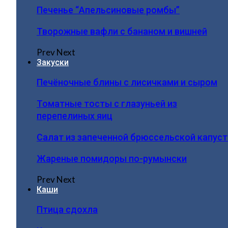
Печенье “Апельсиновые ромбы”
Творожные вафли с бананом и вишней
Prev
Next
Закуски
Печёночные блины с лисичками и сыром
Томатные тосты с глазуньей из
перепелиных яиц
Салат из запеченной брюссельской капус
Жареные помидоры по-румынски
Prev
Next
Каши
Птица сдохла