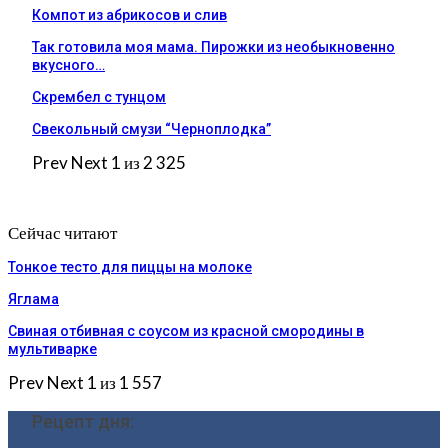
Компот из абрикосов и слив
Так готовила моя мама. Пирожки из необыкновенно
вкусного…
Скрембел с тунцом
Свекольный смузи “Черноплодка”
Prev
Next
1 из 2 325
Сейчас читают
Тонкое тесто для пиццы на молоке
Яглама
Свиная отбивная с соусом из красной смородины в
мультиварке
Prev
Next
1 из 1 557
Рецепт дня: