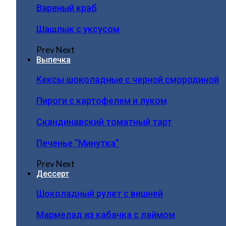
Вареный краб
Шашлык с уксусом
Prev
Next
Выпечка
Кексы шоколадные с черной смородиной
Пироги c картофелем и луком
Скандинавский томатный тарт
Печенье “Минутка”
Prev
Next
Дессерт
Шоколадный рулет с вишней
Мармелад из кабачка с лаймом