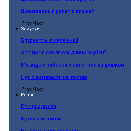
Шоколадный рулет с вишней
Prev
Next
Закуски
Брускетты с черешней
Хот дог в стиле сэндвича “Рубен”
Молодые кабачки с салатной заправкой
Нут с антипасти на тостах
Prev
Next
Каши
Птица сдохла
Кутья с изюмом
Полента с апельсином