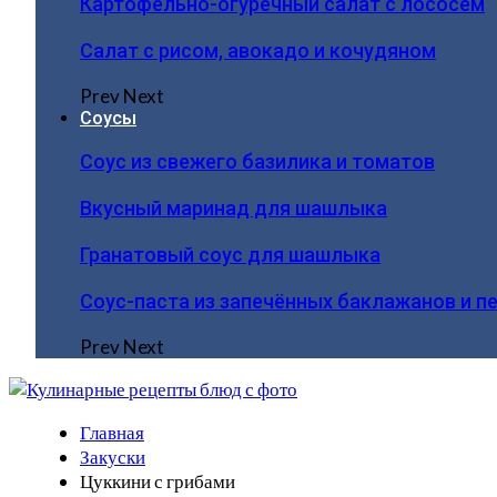
Картофельно-огуречный салат с лососем
Салат с рисом, авокадо и кочудяном
Prev
Next
Соусы
Соус из свежего базилика и томатов
Вкусный маринад для шашлыка
Гранатовый соус для шашлыка
Соус-паста из запечённых баклажанов и п
Prev
Next
Главная
Закуски
Цуккини с грибами