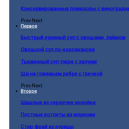
Консервированные помидоры с виноградн
Prev
Next
Первое
Быстрый куриный суп с овощами, лаймом
Овощной суп по-корсикански
Тыквенный суп-пюре с халуми
Щи на говяжьем ребре с гречкой
Prev
Next
Второе
Шашлык из сердечек индейки
Постные котлеты из моркови
Стир-фрай из курицы