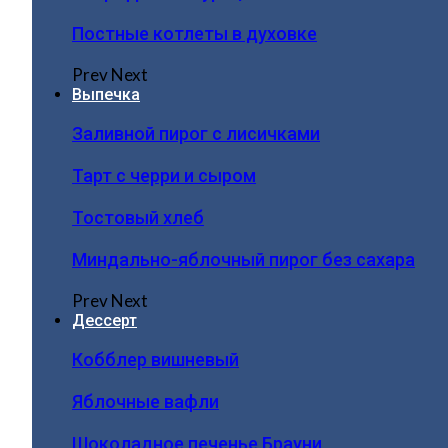
Постные котлеты в духовке
Prev
Next
Выпечка
Заливной пирог с лисичками
Тарт с черри и сыром
Тостовый хлеб
Миндально-яблочный пирог без сахара
Prev
Next
Дессерт
Кобблер вишневый
Яблочные вафли
Шоколадное печенье Брауни