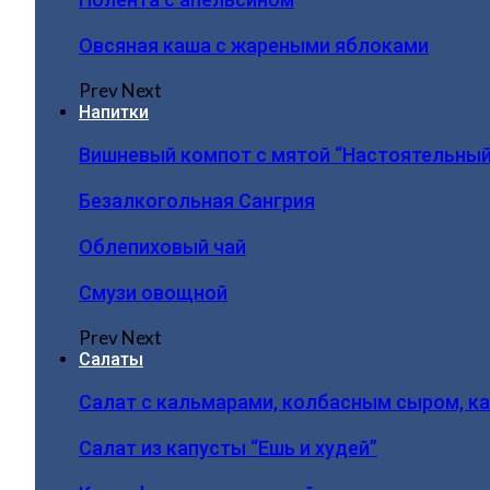
Овсяная каша с жареными яблоками
Prev
Next
Напитки
Вишневый компот с мятой “Настоятельный
Безалкогольная Сангрия
Облепиховый чай
Смузи овощной
Prev
Next
Салаты
Салат с кальмарами, колбасным сыром, к
Салат из капусты “Ешь и худей”