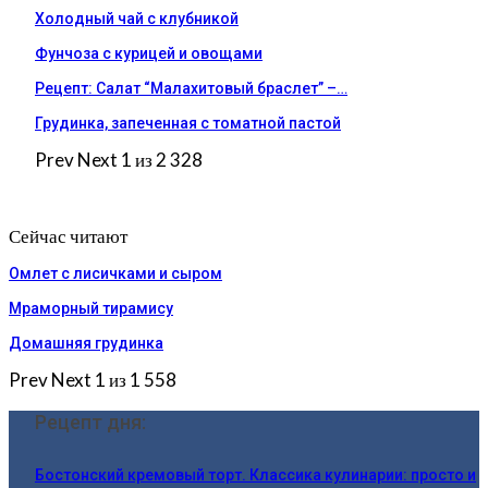
Холодный чай с клубникой
Фунчоза с курицей и овощами
Рецепт: Салат “Малахитовый браслет” –…
Грудинка, запеченная с томатной пастой
Prev
Next
1 из 2 328
Сейчас читают
Омлет с лисичками и сыром
Мраморный тирамису
Домашняя грудинка
Prev
Next
1 из 1 558
Рецепт дня:
Бостонский кремовый торт. Классика кулинарии: просто и