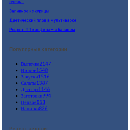
очень…
Заливное из курицы
Диетический плов в мультиварке
Рецепт: ПП конфеты – с бананом
Популярные категории
Выпечка
2147
Второе
1548
Закуски
1516
Салаты
1387
Дессерт
1146
Заготовки
994
Первое
853
Напитки
826
Рецепт недели: