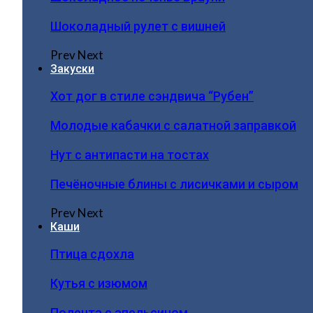
Шоколадный рулет с вишней
Prev
Next
Закуски
Хот дог в стиле сэндвича “Рубен”
Молодые кабачки с салатной заправкой
Нут с антипасти на тостах
Печёночные блины с лисичками и сыром
Prev
Next
Каши
Птица сдохла
Кутья с изюмом
Полента с апельсином