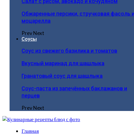
Салат с рисом, авокадо и кочудяном
Обжаренные персики, стручковая фасоль 
моцарелла
Prev
Next
Соусы
Соус из свежего базилика и томатов
Вкусный маринад для шашлыка
Гранатовый соус для шашлыка
Соус-паста из запечённых баклажанов и
перцев
Prev
Next
Главная