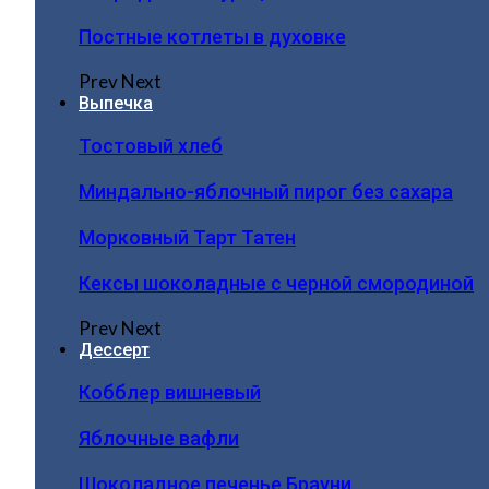
Постные котлеты в духовке
Prev
Next
Выпечка
Тостовый хлеб
Миндально-яблочный пирог без сахара
Морковный Тарт Татен
Кексы шоколадные с черной смородиной
Prev
Next
Дессерт
Кобблер вишневый
Яблочные вафли
Шоколадное печенье Брауни