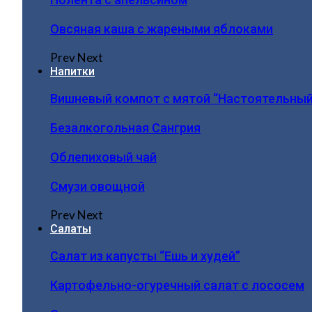
Овсяная каша с жареными яблоками
Prev
Next
Напитки
Вишневый компот с мятой “Настоятельный
Безалкогольная Сангрия
Облепиховый чай
Смузи овощной
Prev
Next
Салаты
Салат из капусты “Ешь и худей”
Картофельно-огуречный салат с лососем