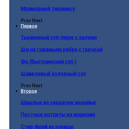
Мраморный тирамису
Prev
Next
Первое
Тыквенный суп-пюре с халуми
Щи на говяжьем ребре с гречкой
Фо (Вьетнамский суп )
Щавелевый холодный суп
Prev
Next
Второе
Шашлык из сердечек индейки
Постные котлеты из моркови
Стир-фрай из курицы