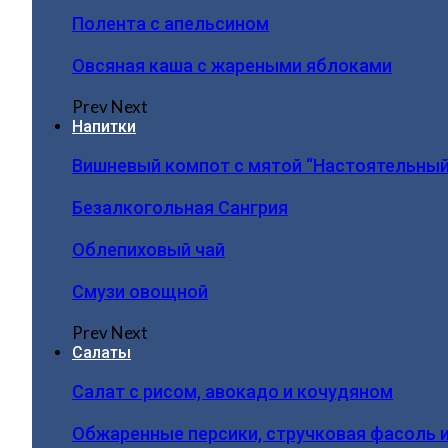
Полента с апельсином
Овсяная каша с жареными яблоками
Prev
Next
Напитки
Вишневый компот с мятой “Настоятельный
Безалкогольная Сангрия
Облепиховый чай
Смузи овощной
Prev
Next
Салаты
Салат с рисом, авокадо и кочудяном
Обжаренные персики, стручковая фасоль 