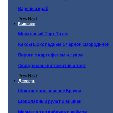
Вареный краб
Prev
Next
Выпечка
Морковный Тарт Татен
Кексы шоколадные с черной смородиной
Пироги c картофелем и луком
Скандинавский томатный тарт
Prev
Next
Дессерт
Шоколадное печенье Брауни
Шоколадный рулет с вишней
Мармелад из кабачка с лаймом