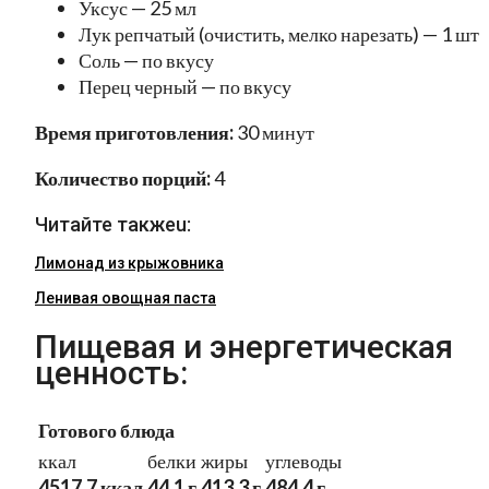
Уксус — 25 мл
Лук репчатый (очистить, мелко нарезать) — 1 шт
Соль — по вкусу
Перец черный — по вкусу
Время приготовления:
30 минут
Количество порций:
4
Читайте такжеu:
Лимонад из крыжовника
Ленивая овощная паста
Пищевая и энергетическая
ценность:
Готового блюда
ккал
белки
жиры
углеводы
4517.7 ккал
44.1 г
413.3 г
484.4 г