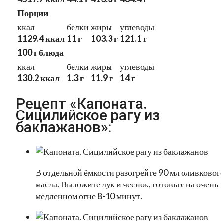
Порции
ккал
белки
жиры
углеводы
1129.4 ккал
11 г
103.3 г
121.1 г
100 г блюда
ккал
белки
жиры
углеводы
130.2 ккал
1.3 г
11.9 г
14 г
Рецепт «Капоната.
Сицилийское рагу из
баклажанов»:
В отдельной ёмкости разогрейте 90 мл оливковог
масла. Выложите лук и чеснок, готовьте на очень
медленном огне 8-10 минут.