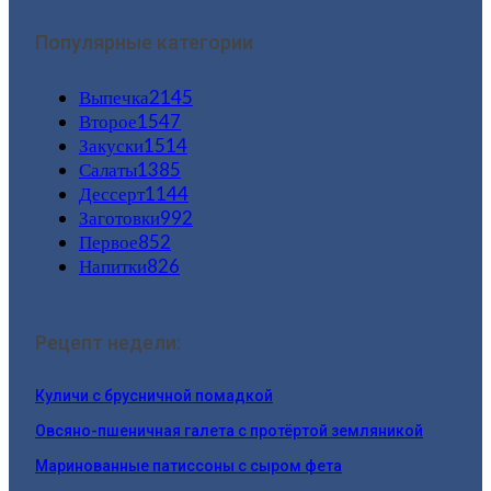
Популярные категории
Выпечка
2145
Второе
1547
Закуски
1514
Салаты
1385
Дессерт
1144
Заготовки
992
Первое
852
Напитки
826
Рецепт недели:
Куличи с брусничной помадкой
Овсяно-пшеничная галета с протёртой земляникой
Маринованные патиссоны с сыром фета