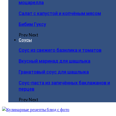
моцарелла
Салат с капустой и копчёным мясом
Бибим Гуксу
Prev
Next
Соусы
Соус из свежего базилика и томатов
Вкусный маринад для шашлыка
Гранатовый соус для шашлыка
Соус-паста из запечённых баклажанов и
перцев
Prev
Next