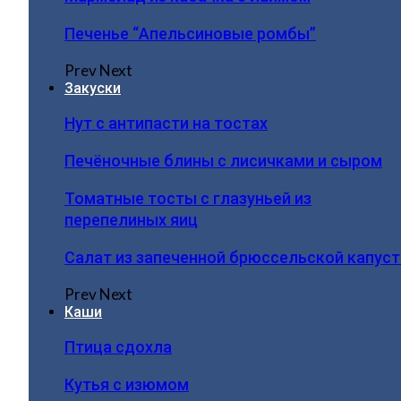
Печенье “Апельсиновые ромбы”
Prev
Next
Закуски
Нут с антипасти на тостах
Печёночные блины с лисичками и сыром
Томатные тосты с глазуньей из
перепелиных яиц
Салат из запеченной брюссельской капус
Prev
Next
Каши
Птица сдохла
Кутья с изюмом