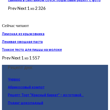
Свинина в сметанном соусе, пошаговый рецепт с фото
Prev
Next
1 из 2 326
Сейчас читают
Лимонад из крыжовника
Ленивая овощная паста
Тонкое тесто для пиццы на молоке
Prev
Next
1 из 1 557
Рецепт дня:
Чуррос
Абрикосовый компот
Рецепт: Торт “Красный бархат” – из готовой…
Пудинг шоколадный