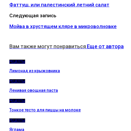
Фаттуш, или палестинский летний салат
Следующая запись
Мойва в хрустящем кляре в микроволновке
Вам также могут понравиться
Еще от автора
РЕЦЕПТЫ
Лимонад из крыжовника
РЕЦЕПТЫ
Ленивая овощная паста
РЕЦЕПТЫ
Тонкое тесто для пиццы на молоке
РЕЦЕПТЫ
Яглама